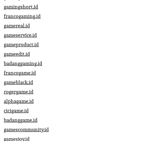
gamingshort.id
francogaming.id
gamereal.id
gameservice.id
gameproduct.id
gameedit.id
badanggaming.id
francogame.id
gameblack.id
rogergame.id
alphagame.id
cicigame.id
badanggame.id
gamescommunity.id
gamesjoy.id