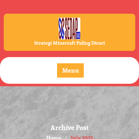
Skip
to
content
Strategi Minecraft Paling Dicari
Menu
Archive Post
Home
July 2025
/