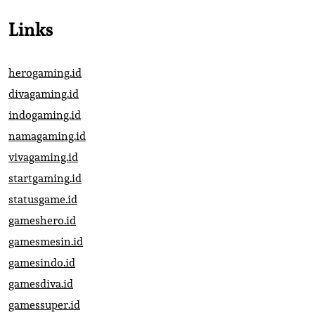
Links
herogaming.id
divagaming.id
indogaming.id
namagaming.id
vivagaming.id
startgaming.id
statusgame.id
gameshero.id
gamesmesin.id
gamesindo.id
gamesdiva.id
gamessuper.id