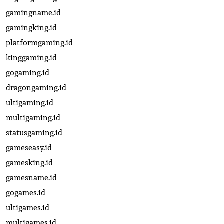
gamingname.id
gamingking.id
platformgaming.id
kinggaming.id
gogaming.id
dragongaming.id
ultigaming.id
multigaming.id
statusgaming.id
gameseasy.id
gamesking.id
gamesname.id
gogames.id
ultigames.id
multigames.id