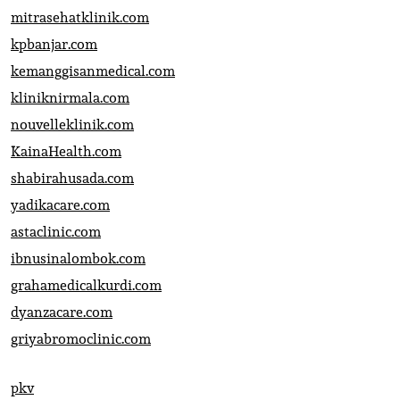
mitrasehatklinik.com
kpbanjar.com
kemanggisanmedical.com
kliniknirmala.com
nouvelleklinik.com
KainaHealth.com
shabirahusada.com
yadikacare.com
astaclinic.com
ibnusinalombok.com
grahamedicalkurdi.com
dyanzacare.com
griyabromoclinic.com
pkv