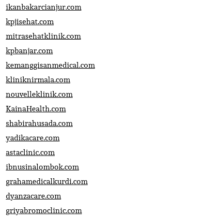
ikanbakarcianjur.com
kpjisehat.com
mitrasehatklinik.com
kpbanjar.com
kemanggisanmedical.com
kliniknirmala.com
nouvelleklinik.com
KainaHealth.com
shabirahusada.com
yadikacare.com
astaclinic.com
ibnusinalombok.com
grahamedicalkurdi.com
dyanzacare.com
griyabromoclinic.com