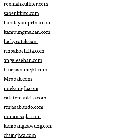
roemahkuliner.com
saoenkkito.com
handayaniprima.com
kampungmakan.com
luckycatck.com
rmbakoelkita.com
angelesehan.com
bluejasminejkt.com
Mrobak.com
miekungfu.com
cafetemankita.com
rmjasabundo.com
mimoosajkt.com
kembangkawung.com
chungiwa.com