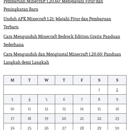
Pembaruan Minecraft 1.20.60: Menjelajahi Fitur dan
Peningkatan Baru
Unduh APK Minecraft 1.21: Jelajahi Fitur dan Pembaruan
Terbaru
Cara Mengunduh Minecraft Bedrock Edition Gratis: Panduan
Sederhana
Cara Mengunduh dan Menginstal Minecraft 1.20.60: Panduan
Langkah demi Langkah
M
T
W
T
F
S
S
1
2
3
4
5
6
7
8
9
10
11
12
13
14
15
16
17
18
19
20
21
22
23
24
25
26
27
28
29
30