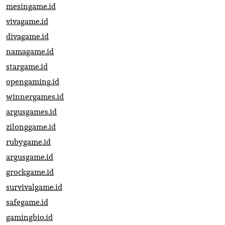
mesingame.id
vivagame.id
divagame.id
namagame.id
stargame.id
opengaming.id
winnergames.id
argusgames.id
zilonggame.id
rubygame.id
argusgame.id
grockgame.id
survivalgame.id
safegame.id
gamingbio.id