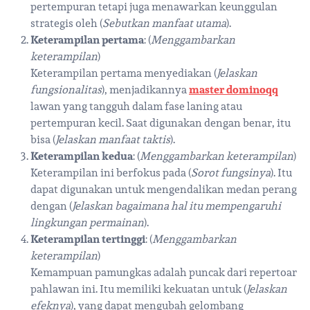
pertempuran tetapi juga menawarkan keunggulan
strategis oleh (
Sebutkan manfaat utama
).
Keterampilan pertama
: (
Menggambarkan
keterampilan
)
Keterampilan pertama menyediakan (
Jelaskan
fungsionalitas
), menjadikannya
master dominoqq
lawan yang tangguh dalam fase laning atau
pertempuran kecil. Saat digunakan dengan benar, itu
bisa (
Jelaskan manfaat taktis
).
Keterampilan kedua
: (
Menggambarkan keterampilan
)
Keterampilan ini berfokus pada (
Sorot fungsinya
). Itu
dapat digunakan untuk mengendalikan medan perang
dengan (
Jelaskan bagaimana hal itu mempengaruhi
lingkungan permainan
).
Keterampilan tertinggi
: (
Menggambarkan
keterampilan
)
Kemampuan pamungkas adalah puncak dari repertoar
pahlawan ini. Itu memiliki kekuatan untuk (
Jelaskan
efeknya
), yang dapat mengubah gelombang