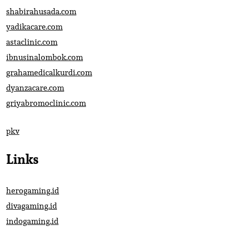
shabirahusada.com
yadikacare.com
astaclinic.com
ibnusinalombok.com
grahamedicalkurdi.com
dyanzacare.com
griyabromoclinic.com
pkv
Links
herogaming.id
divagaming.id
indogaming.id