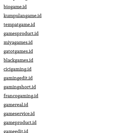
biogame.id
kumpulangame.id
tempatgame.id
gamesproduct.id
miyagames.id
gatotgames.id
blackgames.id
cicigaming.id
gamingedit.id
gamingshort.id
francogaming.id
gamereal.id
gameservice.id
gameproduct.id
gameedit.id