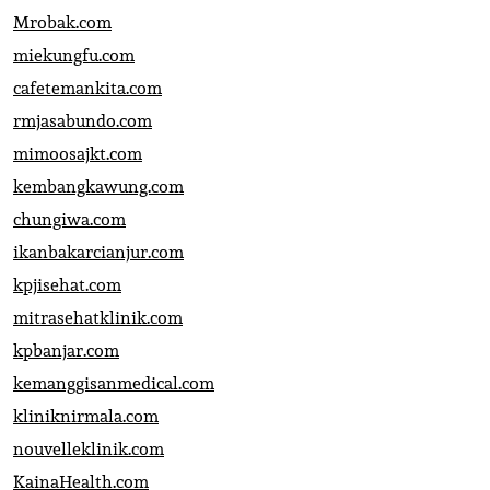
Mrobak.com
miekungfu.com
cafetemankita.com
rmjasabundo.com
mimoosajkt.com
kembangkawung.com
chungiwa.com
ikanbakarcianjur.com
kpjisehat.com
mitrasehatklinik.com
kpbanjar.com
kemanggisanmedical.com
kliniknirmala.com
nouvelleklinik.com
KainaHealth.com