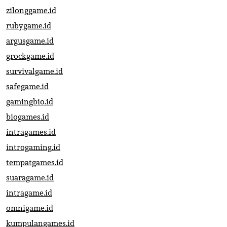
zilonggame.id
rubygame.id
argusgame.id
grockgame.id
survivalgame.id
safegame.id
gamingbio.id
biogames.id
intragames.id
introgaming.id
tempatgames.id
suaragame.id
intragame.id
omnigame.id
kumpulangames.id