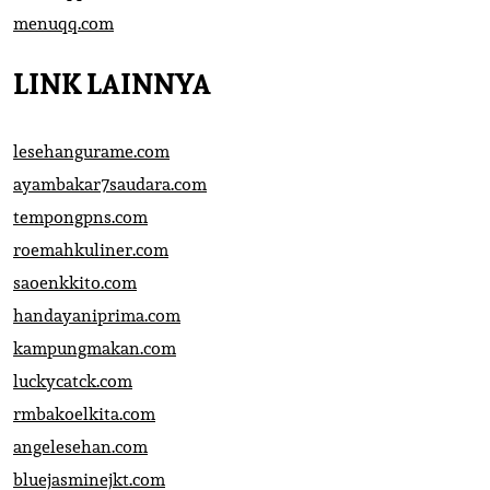
menuqq.com
LINK LAINNYA
lesehangurame.com
ayambakar7saudara.com
tempongpns.com
roemahkuliner.com
saoenkkito.com
handayaniprima.com
kampungmakan.com
luckycatck.com
rmbakoelkita.com
angelesehan.com
bluejasminejkt.com