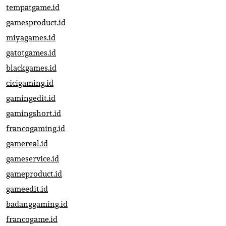
tempatgame.id
gamesproduct.id
miyagames.id
gatotgames.id
blackgames.id
cicigaming.id
gamingedit.id
gamingshort.id
francogaming.id
gamereal.id
gameservice.id
gameproduct.id
gameedit.id
badanggaming.id
francogame.id