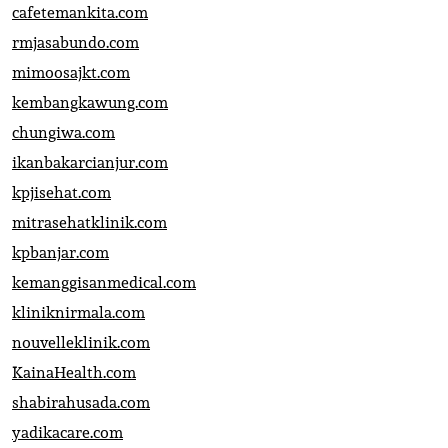
cafetemankita.com
rmjasabundo.com
mimoosajkt.com
kembangkawung.com
chungiwa.com
ikanbakarcianjur.com
kpjisehat.com
mitrasehatklinik.com
kpbanjar.com
kemanggisanmedical.com
kliniknirmala.com
nouvelleklinik.com
KainaHealth.com
shabirahusada.com
yadikacare.com