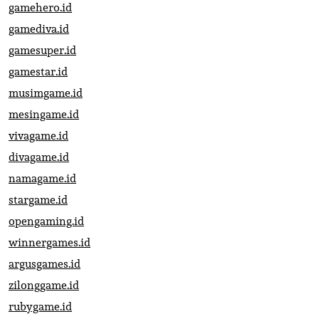
gamehero.id
gamediva.id
gamesuper.id
gamestar.id
musimgame.id
mesingame.id
vivagame.id
divagame.id
namagame.id
stargame.id
opengaming.id
winnergames.id
argusgames.id
zilonggame.id
rubygame.id