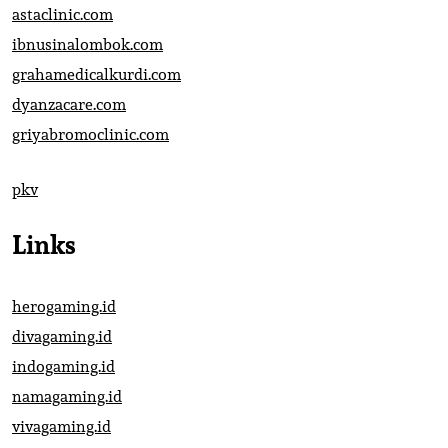
astaclinic.com
ibnusinalombok.com
grahamedicalkurdi.com
dyanzacare.com
griyabromoclinic.com
pkv
Links
herogaming.id
divagaming.id
indogaming.id
namagaming.id
vivagaming.id