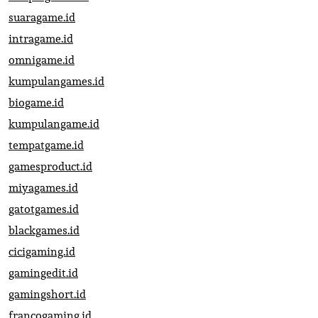
suaragame.id
intragame.id
omnigame.id
kumpulangames.id
biogame.id
kumpulangame.id
tempatgame.id
gamesproduct.id
miyagames.id
gatotgames.id
blackgames.id
cicigaming.id
gamingedit.id
gamingshort.id
francogaming.id