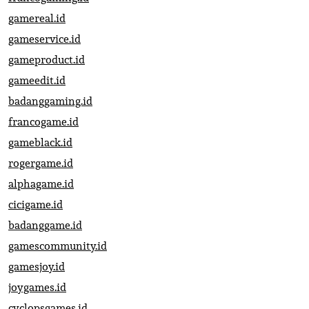
gamereal.id
gameservice.id
gameproduct.id
gameedit.id
badanggaming.id
francogame.id
gameblack.id
rogergame.id
alphagame.id
cicigame.id
badanggame.id
gamescommunity.id
gamesjoy.id
joygames.id
cyclopsgames.id