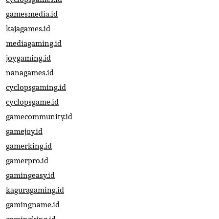
gamesmedia.id
kajagames.id
mediagaming.id
joygaming.id
nanagames.id
cyclopsgaming.id
cyclopsgame.id
gamecommunity.id
gamejoy.id
gamerking.id
gamerpro.id
gamingeasy.id
kaguragaming.id
gamingname.id