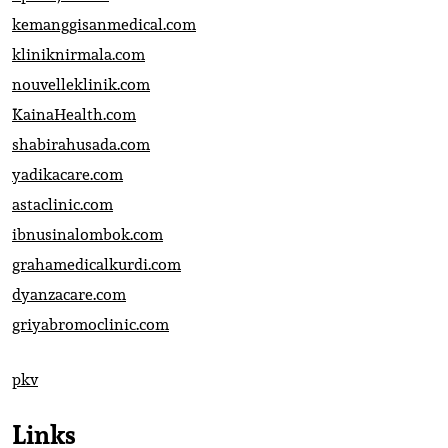
kemanggisanmedical.com
kliniknirmala.com
nouvelleklinik.com
KainaHealth.com
shabirahusada.com
yadikacare.com
astaclinic.com
ibnusinalombok.com
grahamedicalkurdi.com
dyanzacare.com
griyabromoclinic.com
pkv
Links