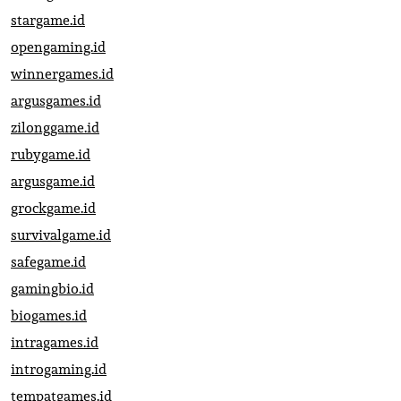
stargame.id
opengaming.id
winnergames.id
argusgames.id
zilonggame.id
rubygame.id
argusgame.id
grockgame.id
survivalgame.id
safegame.id
gamingbio.id
biogames.id
intragames.id
introgaming.id
tempatgames.id