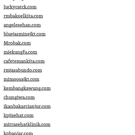
luckycatck.com
rmbakoelkita.com
angelesehan.com
bluejasminejkt.com
Mrobak.com
miekungfu.com
cafetemankita.com
rmjasabundo.com
mimoosajkt.com
kembangkawung.com
chungiwa.com
ikanbakarcianjur.com
kpjisehat.com
mitrasehatklinik.com
kpbanjar.com