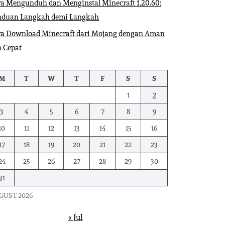
a Mengunduh dan Menginstal Minecraft 1.20.60:
nduan Langkah demi Langkah
ra Download Minecraft dari Mojang dengan Aman
 Cepat
M
T
W
T
F
S
S
1
2
3
4
5
6
7
8
9
10
11
12
13
14
15
16
17
18
19
20
21
22
23
24
25
26
27
28
29
30
31
GUST 2026
« Jul