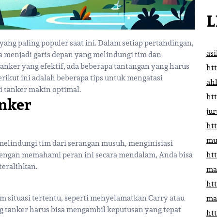
L
ng paling populer saat ini. Dalam setiap pertandingan,
as
a menjadi garis depan yang melindungi tim dan
nker yang efektif, ada beberapa tantangan yang harus
htt
erikut ini adalah beberapa tips untuk mengatasi
ah
i tanker makin optimal.
htt
nker
ju
htt
mu
melindungi tim dari serangan musuh, menginisiasi
engan memahami peran ini secara mendalam, Anda bisa
htt
teralihkan.
ma
htt
m situasi tertentu, seperti menyelamatkan Carry atau
ma
 tanker harus bisa mengambil keputusan yang tepat
htt