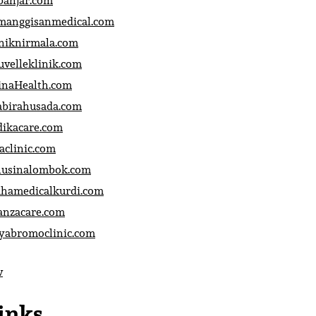
banjar.com
manggisanmedical.com
iniknirmala.com
uvelleklinik.com
inaHealth.com
abirahusada.com
dikacare.com
aclinic.com
nusinalombok.com
ahamedicalkurdi.com
anzacare.com
iyabromoclinic.com
v
inks