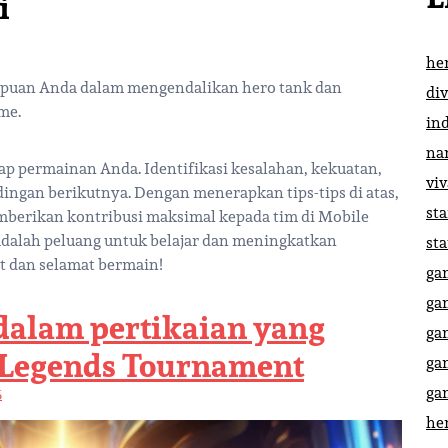
i
he
mpuan Anda dalam mengendalikan hero tank dan
di
me.
in
na
ap permainan Anda. Identifikasi kesalahan, kekuatan,
vi
dingan berikutnya. Dengan menerapkan tips-tips di atas,
st
mberikan kontribusi maksimal kepada tim di Mobile
adalah peluang untuk belajar dan meningkatkan
st
t dan selamat bermain!
ga
ga
 dalam pertikaian yang
ga
 Legends Tournament
ga
ga
5
he