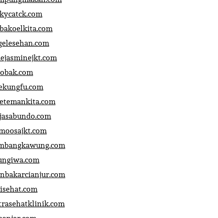
ckycatck.com
bakoelkita.com
gelesehan.com
uejasminejkt.com
obak.com
ekungfu.com
fetemankita.com
jasabundo.com
moosajkt.com
mbangkawung.com
ungiwa.com
anbakarcianjur.com
jisehat.com
trasehatklinik.com