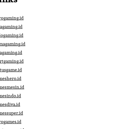
rogaming.id
vagaming.id
dogaming.id
magaming.id
vagaming.id
artgaming.id
atusgame.id
meshero.id
mesmesin.id
mesindo.id
mesdiva.id
messuper.id
rogames.id