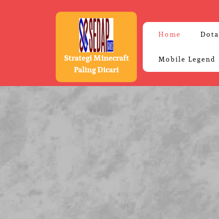
Skip
to
content
Home
Dota
Strategi Minecraft
Mobile Legend
Paling Dicari