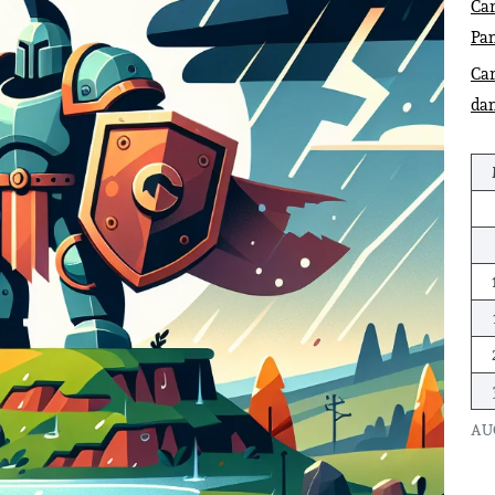
Car
Pa
Ca
dan
AU