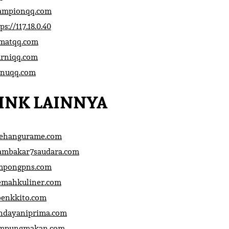
ampionqq.com
ps://117.18.0.40
matqq.com
rniqq.com
nuqq.com
INK LAINNYA
sehangurame.com
ambakar7saudara.com
mpongpns.com
emahkuliner.com
oenkkito.com
ndayaniprima.com
mpungmakan.com