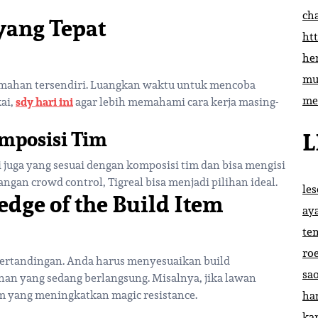
ch
yang Tepat
htt
he
mu
lemahan tersendiri. Luangkan waktu untuk mencoba
me
kai,
sdy hari ini
agar lebih memahami cara kerja masing-
mposisi Tim
L
i juga yang sesuai dengan komposisi tim dan bisa mengisi
ngan crowd control, Tigreal bisa menjadi pilihan ideal.
le
dge of the Build Item
ay
te
ro
 pertandingan. Anda harus menyesuaikan build
sa
an yang sedang berlangsung. Misalnya, jika lawan
m yang meningkatkan magic resistance.
ha
ka