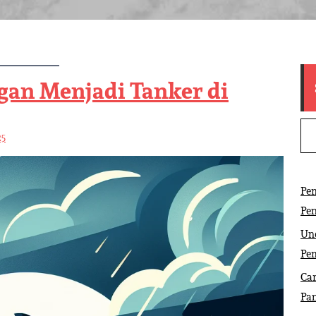
gan Menjadi Tanker di
25
Pem
Pe
Und
Pe
Car
Pa