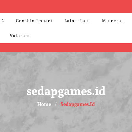
 2
Genshin Impact
Lain – Lain
Minecraft
Valorant
sedapgames.id
Home
Sedapgames.id
/