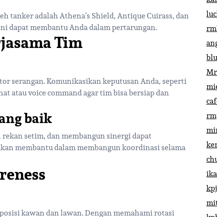
lu
h tanker adalah Athena’s Shield, Antique Cuirass, dan
m ini dapat membantu Anda dalam pertarungan.
rm
rjasama Tim
an
bl
Mr
iator serangan. Komunikasikan keputusan Anda, seperti
mi
hat atau voice command agar tim bisa bersiap dan
ca
ang baik
rm
mi
 rekan setim, dan membangun sinergi dapat
ke
ini akan membantu dalam membangun koordinasi selama
ch
reness
ik
kp
mi
 posisi kawan dan lawan. Dengan memahami rotasi