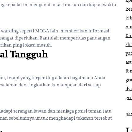
kp
ng kepada tim mengenai lokasi musuh dan kapan waktu
ke
kl
no
 warding seperti MOBA lain, memberikan informasi
Ka
 sangat diperlukan. Bantulah memperluas pandangan
sh
ikan ping lokasi musuh.
al Tangguh
ya
ast
ib
n, tetapi yang terpenting adalah bagaimana Anda
gr
kesalahan dan tingkatkan kemampuan dari setiap
dy
gr
adapi serangan lawan dan menjaga posisi teman satu
pk
laman sebelumnya untuk menghadapi tekanan tersebut
L