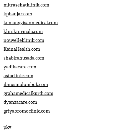
mitrasehatklinik.com
kpbanjar.com
kemanggisanmedical.com
kliniknirmala.com
nouvelleklinik.com
KainaHealth.com
shabirahusada.com
yadikacare.com
astaclinic.com
ibnusinalombok.com
grahamedicalkurdi.com
dyanzacare.com
griyabromoclinic.com
pkv