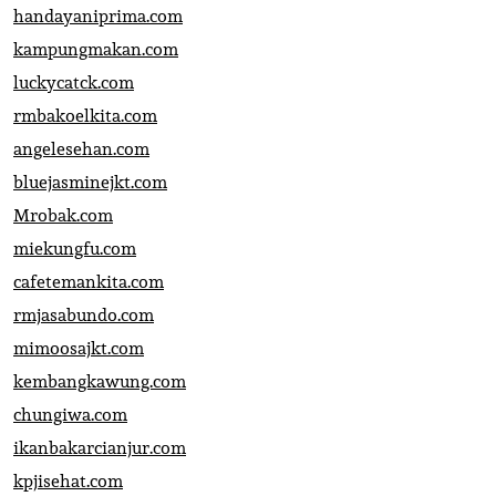
handayaniprima.com
kampungmakan.com
luckycatck.com
rmbakoelkita.com
angelesehan.com
bluejasminejkt.com
Mrobak.com
miekungfu.com
cafetemankita.com
rmjasabundo.com
mimoosajkt.com
kembangkawung.com
chungiwa.com
ikanbakarcianjur.com
kpjisehat.com