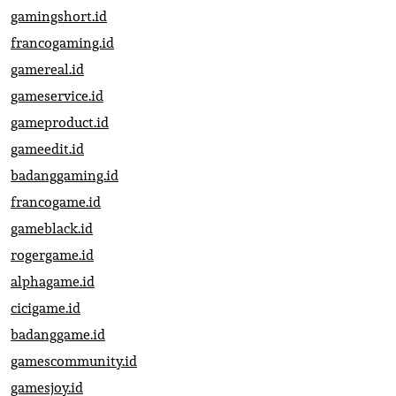
gamingshort.id
francogaming.id
gamereal.id
gameservice.id
gameproduct.id
gameedit.id
badanggaming.id
francogame.id
gameblack.id
rogergame.id
alphagame.id
cicigame.id
badanggame.id
gamescommunity.id
gamesjoy.id