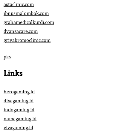
astaclinic.com
ibnusinalombok.com
grahamedicalkurdi.com
dyanzacare.com
griyabromoclinic.com
pkv
Links
herogaming.id
divagaming.id
indogaming.id
namagaming.id
vivagaming.id