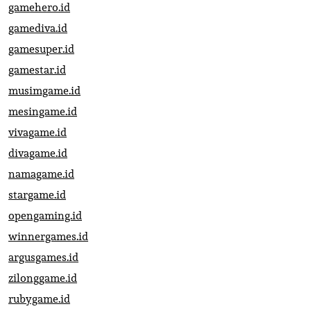
gamehero.id
gamediva.id
gamesuper.id
gamestar.id
musimgame.id
mesingame.id
vivagame.id
divagame.id
namagame.id
stargame.id
opengaming.id
winnergames.id
argusgames.id
zilonggame.id
rubygame.id