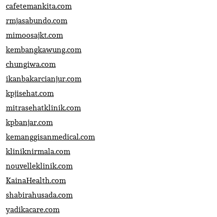
cafetemankita.com
rmjasabundo.com
mimoosajkt.com
kembangkawung.com
chungiwa.com
ikanbakarcianjur.com
kpjisehat.com
mitrasehatklinik.com
kpbanjar.com
kemanggisanmedical.com
kliniknirmala.com
nouvelleklinik.com
KainaHealth.com
shabirahusada.com
yadikacare.com