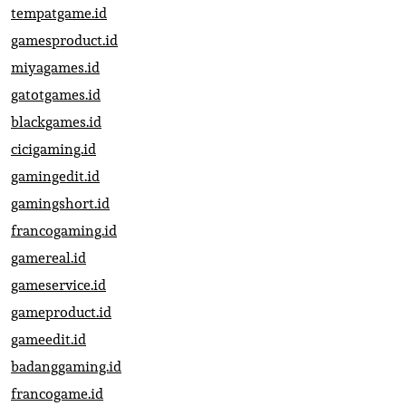
tempatgame.id
gamesproduct.id
miyagames.id
gatotgames.id
blackgames.id
cicigaming.id
gamingedit.id
gamingshort.id
francogaming.id
gamereal.id
gameservice.id
gameproduct.id
gameedit.id
badanggaming.id
francogame.id