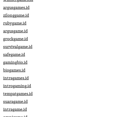
argusgames.id
zilonggame.id
rubygame.id
argusgame.id
grockgame.id
survivalgame.id
safegame.id
gamingbio.id
biogames.id
intragames.id
introgaming.id
tempatgames.id
suaragame.id
intragame.id