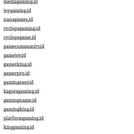
mediagaming.id
joygaming.id
nanagames.id
cyclopsgaming.id
cyclopsgame.id
gamecommunity.id
gamejoy.id
gamerking.id
gamerpro.id
gamingeasy.id
kaguragaming.id
gamingname.id
gamingking.id
platformgaming.id
kinggaming.id