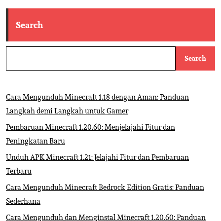
Search
Search
Cara Mengunduh Minecraft 1.18 dengan Aman: Panduan
Langkah demi Langkah untuk Gamer
Pembaruan Minecraft 1.20.60: Menjelajahi Fitur dan
Peningkatan Baru
Unduh APK Minecraft 1.21: Jelajahi Fitur dan Pembaruan
Terbaru
Cara Mengunduh Minecraft Bedrock Edition Gratis: Panduan
Sederhana
Cara Mengunduh dan Menginstal Minecraft 1.20.60: Panduan