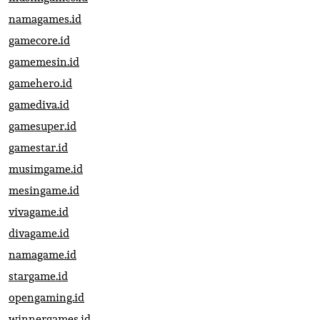
namagames.id
gamecore.id
gamemesin.id
gamehero.id
gamediva.id
gamesuper.id
gamestar.id
musimgame.id
mesingame.id
vivagame.id
divagame.id
namagame.id
stargame.id
opengaming.id
winnergames.id