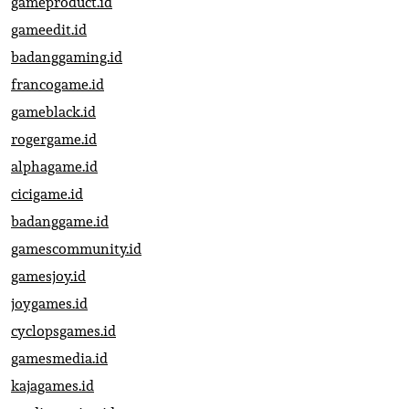
gameproduct.id
gameedit.id
badanggaming.id
francogame.id
gameblack.id
rogergame.id
alphagame.id
cicigame.id
badanggame.id
gamescommunity.id
gamesjoy.id
joygames.id
cyclopsgames.id
gamesmedia.id
kajagames.id