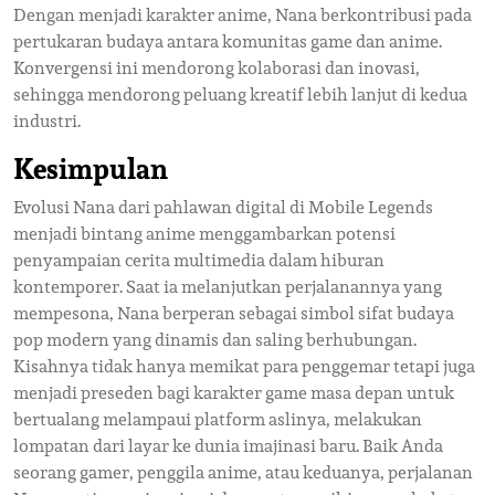
Dengan menjadi karakter anime, Nana berkontribusi pada
pertukaran budaya antara komunitas game dan anime.
Konvergensi ini mendorong kolaborasi dan inovasi,
sehingga mendorong peluang kreatif lebih lanjut di kedua
industri.
Kesimpulan
Evolusi Nana dari pahlawan digital di Mobile Legends
menjadi bintang anime menggambarkan potensi
penyampaian cerita multimedia dalam hiburan
kontemporer. Saat ia melanjutkan perjalanannya yang
mempesona, Nana berperan sebagai simbol sifat budaya
pop modern yang dinamis dan saling berhubungan.
Kisahnya tidak hanya memikat para penggemar tetapi juga
menjadi preseden bagi karakter game masa depan untuk
bertualang melampaui platform aslinya, melakukan
lompatan dari layar ke dunia imajinasi baru. Baik Anda
seorang gamer, penggila anime, atau keduanya, perjalanan