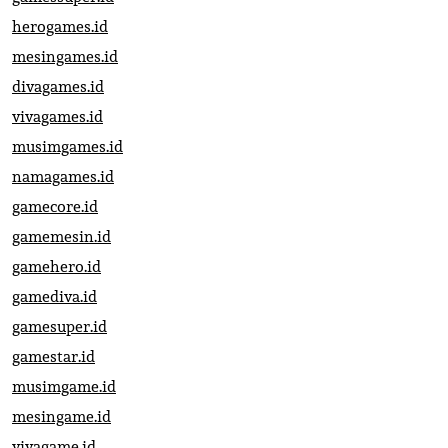
herogames.id
mesingames.id
divagames.id
vivagames.id
musimgames.id
namagames.id
gamecore.id
gamemesin.id
gamehero.id
gamediva.id
gamesuper.id
gamestar.id
musimgame.id
mesingame.id
vivagame.id