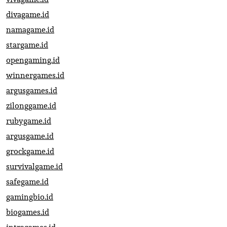
divagame.id
namagame.id
stargame.id
opengaming.id
winnergames.id
argusgames.id
zilonggame.id
rubygame.id
argusgame.id
grockgame.id
survivalgame.id
safegame.id
gamingbio.id
biogames.id