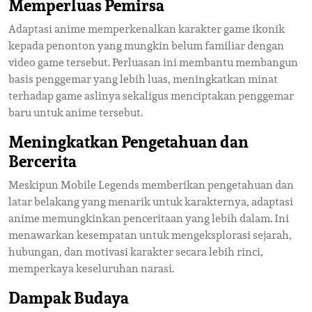
Memperluas Pemirsa
Adaptasi anime memperkenalkan karakter game ikonik
kepada penonton yang mungkin belum familiar dengan
video game tersebut. Perluasan ini membantu membangun
basis penggemar yang lebih luas, meningkatkan minat
terhadap game aslinya sekaligus menciptakan penggemar
baru untuk anime tersebut.
Meningkatkan Pengetahuan dan
Bercerita
Meskipun Mobile Legends memberikan pengetahuan dan
latar belakang yang menarik untuk karakternya, adaptasi
anime memungkinkan penceritaan yang lebih dalam. Ini
menawarkan kesempatan untuk mengeksplorasi sejarah,
hubungan, dan motivasi karakter secara lebih rinci,
memperkaya keseluruhan narasi.
Dampak Budaya