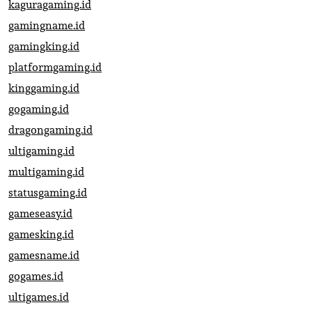
kaguragaming.id
gamingname.id
gamingking.id
platformgaming.id
kinggaming.id
gogaming.id
dragongaming.id
ultigaming.id
multigaming.id
statusgaming.id
gameseasy.id
gamesking.id
gamesname.id
gogames.id
ultigames.id