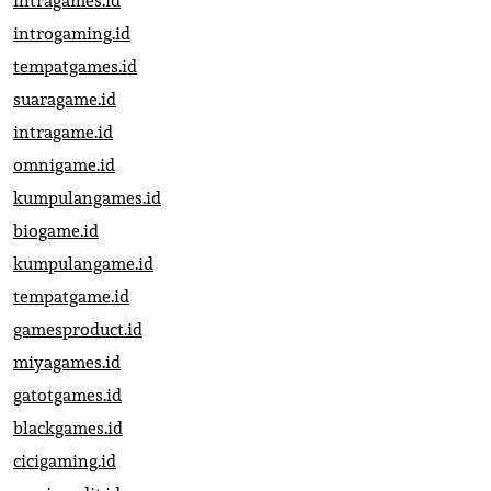
intragames.id
introgaming.id
tempatgames.id
suaragame.id
intragame.id
omnigame.id
kumpulangames.id
biogame.id
kumpulangame.id
tempatgame.id
gamesproduct.id
miyagames.id
gatotgames.id
blackgames.id
cicigaming.id