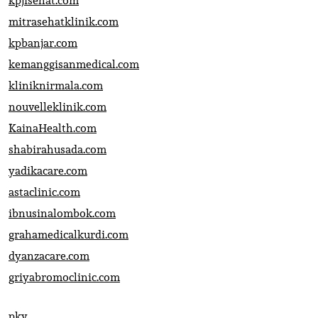
kpjisehat.com
mitrasehatklinik.com
kpbanjar.com
kemanggisanmedical.com
kliniknirmala.com
nouvelleklinik.com
KainaHealth.com
shabirahusada.com
yadikacare.com
astaclinic.com
ibnusinalombok.com
grahamedicalkurdi.com
dyanzacare.com
griyabromoclinic.com
pkv