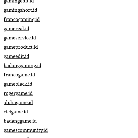
gamingedit.id
gamingshort.id
francogaming.id
gamereal.id
gameservice.id
gameproduct.id
gameedit.id
badanggaming.id
francogame.id
gameblack.id
rogergame.id
alphagame.id
cicigame.id
badanggame.id
gamescommunity.id