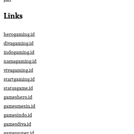
Links
herogaming.id
divagaming.id
indogaming.id
namagaming.id
vivagaming.id
startgaming.id
statusgame.id
gameshero.id
gamesmesin.id
gamesindo.id
gamesdiva.id
gamessuper.id