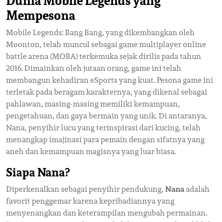
Dunia Mobile Legends yang
Mempesona
Mobile Legends: Bang Bang, yang dikembangkan oleh
Moonton, telah muncul sebagai game multiplayer online
battle arena (MOBA) terkemuka sejak dirilis pada tahun
2016. Dimainkan oleh jutaan orang, game ini telah
membangun kehadiran eSports yang kuat. Pesona game ini
terletak pada beragam karakternya, yang dikenal sebagai
pahlawan, masing-masing memiliki kemampuan,
pengetahuan, dan gaya bermain yang unik. Di antaranya,
Nana, penyihir lucu yang terinspirasi dari kucing, telah
menangkap imajinasi para pemain dengan sifatnya yang
aneh dan kemampuan magisnya yang luar biasa.
Siapa Nana?
Diperkenalkan sebagai penyihir pendukung,
Nana
adalah
favorit penggemar karena kepribadiannya yang
menyenangkan dan keterampilan mengubah permainan.