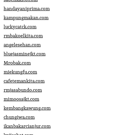
handayaniprima.com
kampungmakan.com
luckycatck.com
rmbakoelkita.com
angelesehan.com
bluejasminejkt.com
Mrobak.com
miekungfu.com
cafetemankita.com
rmjasabundo.com
mimoosajkt.com
kembangkawung.com
chungiwa.com
ikanbakarcianjur.com