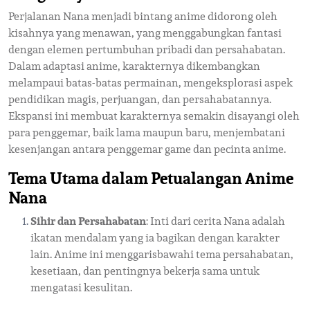
Perjalanan Nana menjadi bintang anime didorong oleh
kisahnya yang menawan, yang menggabungkan fantasi
dengan elemen pertumbuhan pribadi dan persahabatan.
Dalam adaptasi anime, karakternya dikembangkan
melampaui batas-batas permainan, mengeksplorasi aspek
pendidikan magis, perjuangan, dan persahabatannya.
Ekspansi ini membuat karakternya semakin disayangi oleh
para penggemar, baik lama maupun baru, menjembatani
kesenjangan antara penggemar game dan pecinta anime.
Tema Utama dalam Petualangan Anime
Nana
Sihir dan Persahabatan
: Inti dari cerita Nana adalah
ikatan mendalam yang ia bagikan dengan karakter
lain. Anime ini menggarisbawahi tema persahabatan,
kesetiaan, dan pentingnya bekerja sama untuk
mengatasi kesulitan.