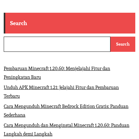
Search
Search
Pembaruan Minecraft 1.20.60: Menjelajahi Fitur dan
Peningkatan Baru
Unduh APK Minecraft 1.21: Jelajahi Fitur dan Pembaruan
Terbaru
Cara Mengunduh Minecraft Bedrock Edition Gratis: Panduan
Sederhana
Cara Mengunduh dan Menginstal Minecraft 1.20.60: Panduan
Langkah demi Langkah