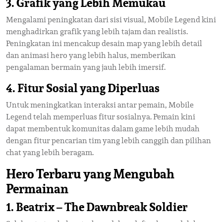
3.
Grafik yang Lebih Memukau
Mengalami peningkatan dari sisi visual, Mobile Legend kini
menghadirkan grafik yang lebih tajam dan realistis.
Peningkatan ini mencakup desain map yang lebih detail
dan animasi hero yang lebih halus, memberikan
pengalaman bermain yang jauh lebih imersif.
4.
Fitur Sosial yang Diperluas
Untuk meningkatkan interaksi antar pemain, Mobile
Legend telah memperluas fitur sosialnya. Pemain kini
dapat membentuk komunitas dalam game lebih mudah
dengan fitur pencarian tim yang lebih canggih dan pilihan
chat yang lebih beragam.
Hero Terbaru yang Mengubah
Permainan
1.
Beatrix – The Dawnbreak Soldier