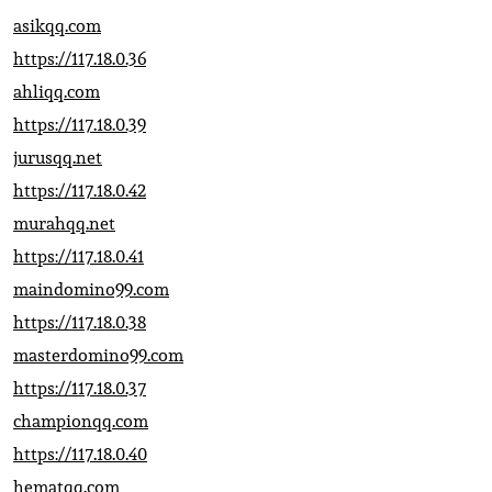
asikqq.com
https://117.18.0.36
ahliqq.com
https://117.18.0.39
jurusqq.net
https://117.18.0.42
murahqq.net
https://117.18.0.41
maindomino99.com
https://117.18.0.38
masterdomino99.com
https://117.18.0.37
championqq.com
https://117.18.0.40
hematqq.com