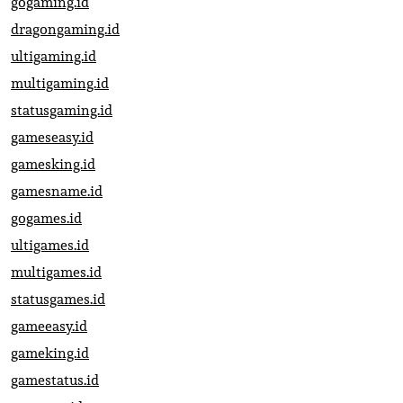
gogaming.id
dragongaming.id
ultigaming.id
multigaming.id
statusgaming.id
gameseasy.id
gamesking.id
gamesname.id
gogames.id
ultigames.id
multigames.id
statusgames.id
gameeasy.id
gameking.id
gamestatus.id