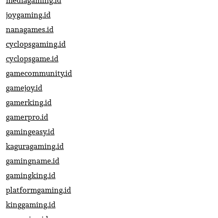
mediagaming.id
joygaming.id
nanagames.id
cyclopsgaming.id
cyclopsgame.id
gamecommunity.id
gamejoy.id
gamerking.id
gamerpro.id
gamingeasy.id
kaguragaming.id
gamingname.id
gamingking.id
platformgaming.id
kinggaming.id