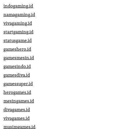
indogaming.id
namagaming.id
vivagaming.id
startgaming.id
statusgame.id
gameshero.id
gamesmesin.id
gamesindo.id
gamesdiva.id
gamessuper.id
herogames.id
mesingames.id
divagames.id
vivagames.id
musimgames.id