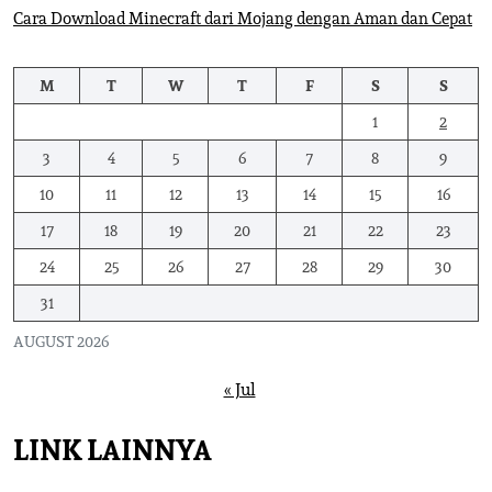
Cara Download Minecraft dari Mojang dengan Aman dan Cepat
M
T
W
T
F
S
S
1
2
3
4
5
6
7
8
9
10
11
12
13
14
15
16
17
18
19
20
21
22
23
24
25
26
27
28
29
30
31
AUGUST 2026
« Jul
LINK LAINNYA