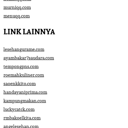
murniqq.com
menuqq.com
LINK LAINNYA
lesehangurame.com
ayambakar7saudara.com
tempongpns.com
roemahkuliner.com
saoenkkito.com
handayaniprima.com
kampungmakan.com
luckycatck.com
rmbakoelkita.com
angelesehan.com