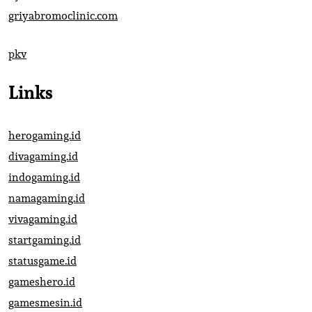
griyabromoclinic.com
pkv
Links
herogaming.id
divagaming.id
indogaming.id
namagaming.id
vivagaming.id
startgaming.id
statusgame.id
gameshero.id
gamesmesin.id