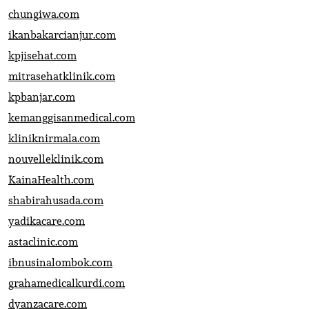
chungiwa.com
ikanbakarcianjur.com
kpjisehat.com
mitrasehatklinik.com
kpbanjar.com
kemanggisanmedical.com
kliniknirmala.com
nouvelleklinik.com
KainaHealth.com
shabirahusada.com
yadikacare.com
astaclinic.com
ibnusinalombok.com
grahamedicalkurdi.com
dyanzacare.com