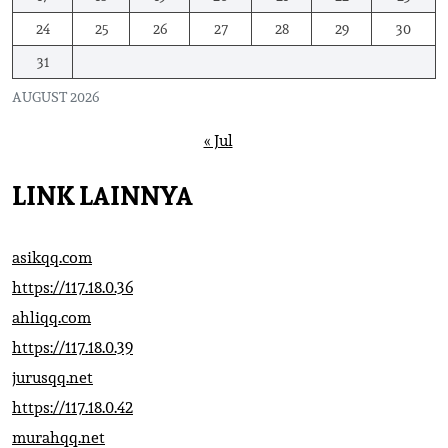
24
25
26
27
28
29
30
31
AUGUST 2026
« Jul
LINK LAINNYA
asikqq.com
https://117.18.0.36
ahliqq.com
https://117.18.0.39
jurusqq.net
https://117.18.0.42
murahqq.net