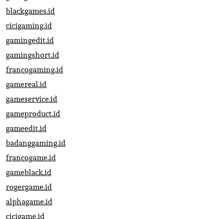
blackgames.id
cicigaming.id
gamingedit.id
gamingshort.id
francogaming.id
gamereal.id
gameservice.id
gameproduct.id
gameedit.id
badanggaming.id
francogame.id
gameblack.id
rogergame.id
alphagame.id
cicigame.id