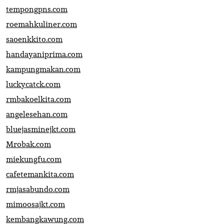
tempongpns.com
roemahkuliner.com
saoenkkito.com
handayaniprima.com
kampungmakan.com
luckycatck.com
rmbakoelkita.com
angelesehan.com
bluejasminejkt.com
Mrobak.com
miekungfu.com
cafetemankita.com
rmjasabundo.com
mimoosajkt.com
kembangkawung.com