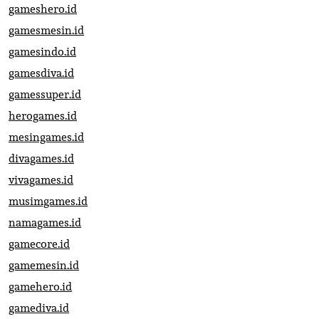
gameshero.id
gamesmesin.id
gamesindo.id
gamesdiva.id
gamessuper.id
herogames.id
mesingames.id
divagames.id
vivagames.id
musimgames.id
namagames.id
gamecore.id
gamemesin.id
gamehero.id
gamediva.id