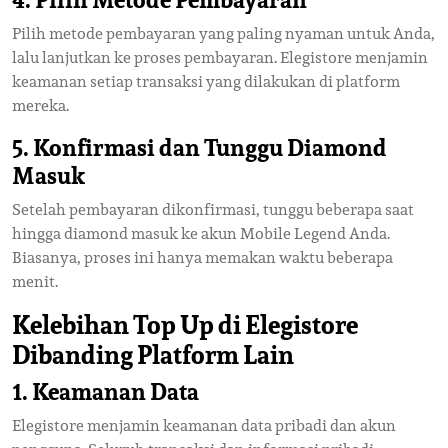
Pilih metode pembayaran yang paling nyaman untuk Anda,
lalu lanjutkan ke proses pembayaran. Elegistore menjamin
keamanan setiap transaksi yang dilakukan di platform
mereka.
5. Konfirmasi dan Tunggu Diamond
Masuk
Setelah pembayaran dikonfirmasi, tunggu beberapa saat
hingga diamond masuk ke akun Mobile Legend Anda.
Biasanya, proses ini hanya memakan waktu beberapa
menit.
Kelebihan Top Up di Elegistore
Dibanding Platform Lain
1. Keamanan Data
Elegistore menjamin keamanan data pribadi dan akun