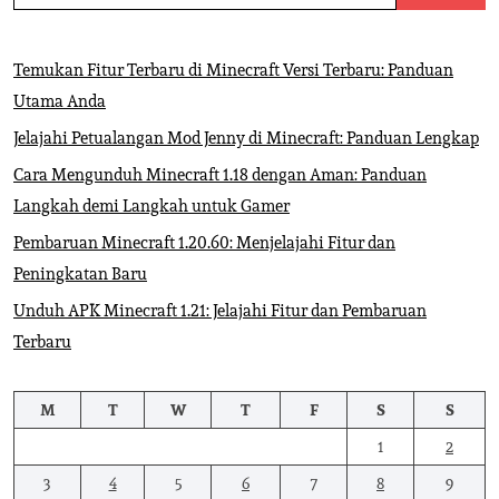
Temukan Fitur Terbaru di Minecraft Versi Terbaru: Panduan
Utama Anda
Jelajahi Petualangan Mod Jenny di Minecraft: Panduan Lengkap
Cara Mengunduh Minecraft 1.18 dengan Aman: Panduan
Langkah demi Langkah untuk Gamer
Pembaruan Minecraft 1.20.60: Menjelajahi Fitur dan
Peningkatan Baru
Unduh APK Minecraft 1.21: Jelajahi Fitur dan Pembaruan
Terbaru
M
T
W
T
F
S
S
1
2
3
4
5
6
7
8
9