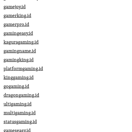
gamejoy.id
gamerking.id
gamerpro.id
gamingeasy.id
kaguragaming.id
gamingname.id
gamingking.id
platformgaming.id
kinggaming.id
gogaming.id
dragongaming.id
ultigaming.id
multigaming.id
statusgaming.id
gameseasy.id