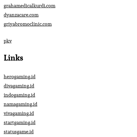
grahamedicalkurdi.com
dyanzacare.com
griyabromoclinic.com
pkv
Links
herogaming.id
divagaming.id
indogaming.id
namagaming.id
vivagaming.id
startgaming.id
statusgame.id