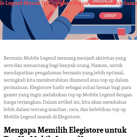
Le Legend Murah Di Elegistore: Solusi Hemat Untuk Game
R
Bermain Mobile Legend memang menjadi aktivitas yang
seru dan menantang bagi banyak orang. Namun, untuk
mendapatkan pengalaman bermain yang lebih optimal,
seringkali kita membutuhkan diamond atau top up dalam
permainan. Elegistore hadir sebagai solusi hemat bagi para
gamer yang ingin melakukan top up Mobile Legend dengan
harga terjangkau. Dalam artikel ini, kita akan membahas
lebih dalam tentang manfaat, cara, dan kelebihan top up
Mobile Legend murah di Elegistore.
Mengapa Memilih Elegistore untuk