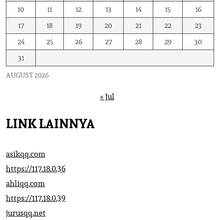
10
11
12
13
14
15
16
17
18
19
20
21
22
23
24
25
26
27
28
29
30
31
AUGUST 2026
« Jul
LINK LAINNYA
asikqq.com
https://117.18.0.36
ahliqq.com
https://117.18.0.39
jurusqq.net