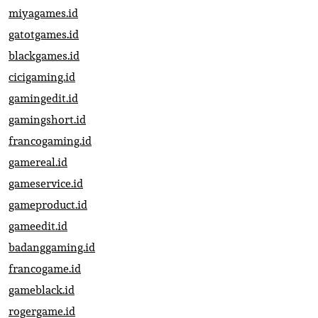
miyagames.id
gatotgames.id
blackgames.id
cicigaming.id
gamingedit.id
gamingshort.id
francogaming.id
gamereal.id
gameservice.id
gameproduct.id
gameedit.id
badanggaming.id
francogame.id
gameblack.id
rogergame.id