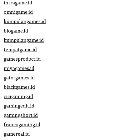
intragame.id
omnigame.id
kumpulangames.id
biogame.id
kumpulangame.id
tempatgame.id
gamesproduct.id
miyagames.id
gatotgames.id
blackgames.id
cicigaming.id
gamingedit.id
gamingshort.id
francogaming.id
gamereal.id