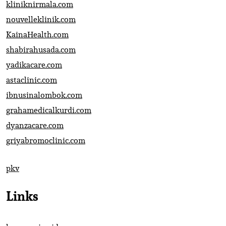
kliniknirmala.com
nouvelleklinik.com
KainaHealth.com
shabirahusada.com
yadikacare.com
astaclinic.com
ibnusinalombok.com
grahamedicalkurdi.com
dyanzacare.com
griyabromoclinic.com
pkv
Links