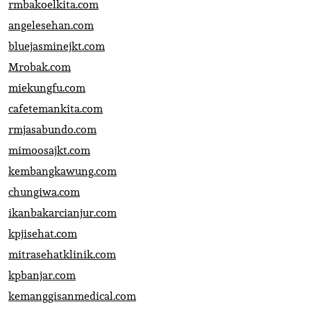
rmbakoelkita.com
angelesehan.com
bluejasminejkt.com
Mrobak.com
miekungfu.com
cafetemankita.com
rmjasabundo.com
mimoosajkt.com
kembangkawung.com
chungiwa.com
ikanbakarcianjur.com
kpjisehat.com
mitrasehatklinik.com
kpbanjar.com
kemanggisanmedical.com