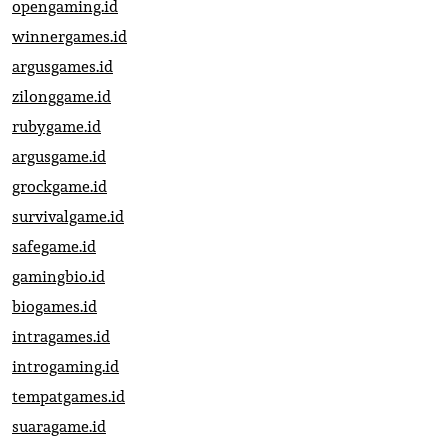
opengaming.id
winnergames.id
argusgames.id
zilonggame.id
rubygame.id
argusgame.id
grockgame.id
survivalgame.id
safegame.id
gamingbio.id
biogames.id
intragames.id
introgaming.id
tempatgames.id
suaragame.id