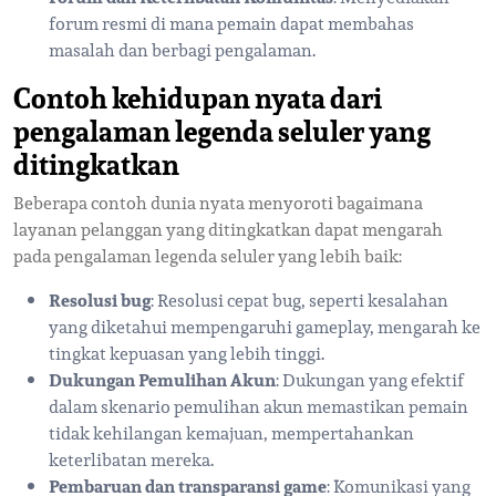
forum resmi di mana pemain dapat membahas
masalah dan berbagi pengalaman.
Contoh kehidupan nyata dari
pengalaman legenda seluler yang
ditingkatkan
Beberapa contoh dunia nyata menyoroti bagaimana
layanan pelanggan yang ditingkatkan dapat mengarah
pada pengalaman legenda seluler yang lebih baik:
Resolusi bug
: Resolusi cepat bug, seperti kesalahan
yang diketahui mempengaruhi gameplay, mengarah ke
tingkat kepuasan yang lebih tinggi.
Dukungan Pemulihan Akun
: Dukungan yang efektif
dalam skenario pemulihan akun memastikan pemain
tidak kehilangan kemajuan, mempertahankan
keterlibatan mereka.
Pembaruan dan transparansi game
: Komunikasi yang