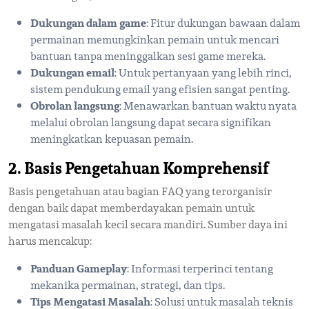
Dukungan dalam game
: Fitur dukungan bawaan dalam
permainan memungkinkan pemain untuk mencari
bantuan tanpa meninggalkan sesi game mereka.
Dukungan email
: Untuk pertanyaan yang lebih rinci,
sistem pendukung email yang efisien sangat penting.
Obrolan langsung
: Menawarkan bantuan waktu nyata
melalui obrolan langsung dapat secara signifikan
meningkatkan kepuasan pemain.
2.
Basis Pengetahuan Komprehensif
Basis pengetahuan atau bagian FAQ yang terorganisir
dengan baik dapat memberdayakan pemain untuk
mengatasi masalah kecil secara mandiri. Sumber daya ini
harus mencakup:
Panduan Gameplay
: Informasi terperinci tentang
mekanika permainan, strategi, dan tips.
Tips Mengatasi Masalah
: Solusi untuk masalah teknis