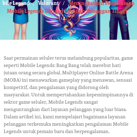
Bile Legend
Valorant
Meningkatkan Pengalaman
,
/
Mobile Legends Dengan Layanan Pelanggan Tinggi
Saat permainan seluler terus melambung popularitas, game
seperti Mobile Legends: Bang Bang telah merebut hati
jutaan orang secara global. Multiplayer Online Battle Arena
(MOBA) ini menawarkan gameplay yang menawan, sensasi
kompetitif, dan pengalaman yang didorong oleh
masyarakat. Untuk mempertahankan kepemimpinannya di
sektor game seluler, Mobile Legends sangat
menguntungkan dari layanan pelanggan yang luar biasa.
Dalam artikel ini, kami mempelajari bagaimana layanan
pelanggan terkemuka meningkatkan pengalaman Mobile
Legends untuk pemain baru dan berpengalaman.