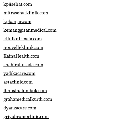
kpjisehat.com
mitrasehatklinik.com
kpbanjar.com
kemanggisanmedical.com
kliniknirmala.com
nouvelleklinik.com
KainaHealth.com
shabirahusada.com
yadikacare.com
astaclinic.com
ibnusinalombok.com
grahamedicalkurdi.com
dyanzacare.com
griyabromoclinic.com