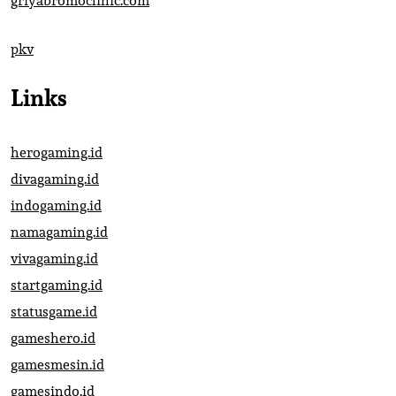
griyabromoclinic.com
pkv
Links
herogaming.id
divagaming.id
indogaming.id
namagaming.id
vivagaming.id
startgaming.id
statusgame.id
gameshero.id
gamesmesin.id
gamesindo.id