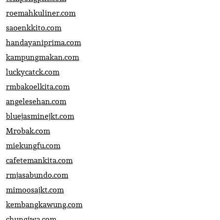
roemahkuliner.com
saoenkkito.com
handayaniprima.com
kampungmakan.com
luckycatck.com
rmbakoelkita.com
angelesehan.com
bluejasminejkt.com
Mrobak.com
miekungfu.com
cafetemankita.com
rmjasabundo.com
mimoosajkt.com
kembangkawung.com
chungiwa.com