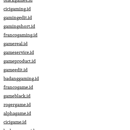
blackgames.id
cicigaming.id
gamingedit.id
gamingshort.id
francogaming.id
gamereal.id
gameservice.id
gameproduct.id
gameedit.id
badanggaming.id
francogame.id
gameblack.id
rogergame.id
alphagame.id
cicigame.id