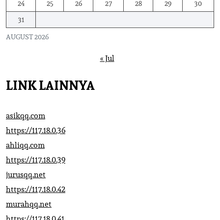
24
25
26
27
28
29
30
31
AUGUST 2026
« Jul
LINK LAINNYA
asikqq.com
https://117.18.0.36
ahliqq.com
https://117.18.0.39
jurusqq.net
https://117.18.0.42
murahqq.net
https://117.18.0.41