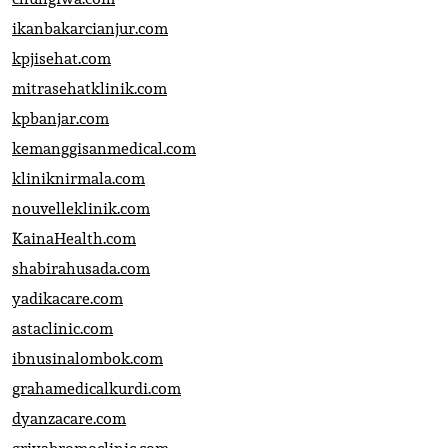
ikanbakarcianjur.com
kpjisehat.com
mitrasehatklinik.com
kpbanjar.com
kemanggisanmedical.com
kliniknirmala.com
nouvelleklinik.com
KainaHealth.com
shabirahusada.com
yadikacare.com
astaclinic.com
ibnusinalombok.com
grahamedicalkurdi.com
dyanzacare.com