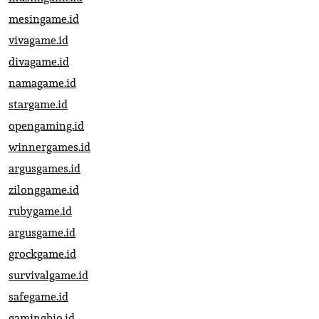
mesingame.id
vivagame.id
divagame.id
namagame.id
stargame.id
opengaming.id
winnergames.id
argusgames.id
zilonggame.id
rubygame.id
argusgame.id
grockgame.id
survivalgame.id
safegame.id
gamingbio.id