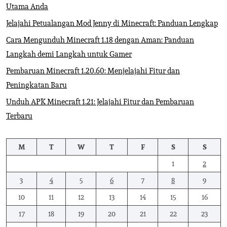
Utama Anda
Jelajahi Petualangan Mod Jenny di Minecraft: Panduan Lengkap
Cara Mengunduh Minecraft 1.18 dengan Aman: Panduan
Langkah demi Langkah untuk Gamer
Pembaruan Minecraft 1.20.60: Menjelajahi Fitur dan
Peningkatan Baru
Unduh APK Minecraft 1.21: Jelajahi Fitur dan Pembaruan
Terbaru
M
T
W
T
F
S
S
1
2
3
4
5
6
7
8
9
10
11
12
13
14
15
16
17
18
19
20
21
22
23