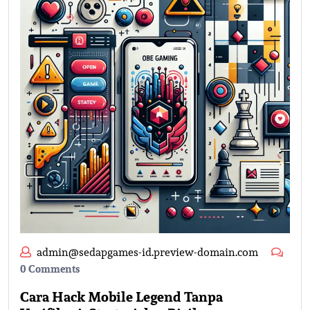
admin@sedapgames-id.preview-domain.com
0 Comments
Cara Hack Mobile Legend Tanpa