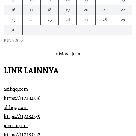
16
17
18
19
20
21
22
23
24
25
26
27
28
29
30
JUNE 2025
« May
Jul »
LINK LAINNYA
asikqq.com
https://117.18.0.36
ahliqq.com
https://117.18.0.39
jurusqq.net
https://117.18.0.42