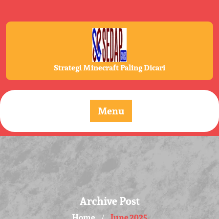
Skip
to
content
Strategi Minecraft Paling Dicari
Menu
Archive Post
Home
June 2025
/