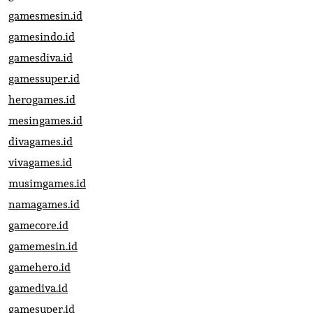
gamesmesin.id
gamesindo.id
gamesdiva.id
gamessuper.id
herogames.id
mesingames.id
divagames.id
vivagames.id
musimgames.id
namagames.id
gamecore.id
gamemesin.id
gamehero.id
gamediva.id
gamesuper.id