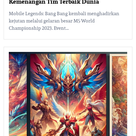
Kemenangan Tim Terbaik Dunia
Mobile Legends: Bang Bang kembali menghadirkan
kejutan melalui gelaran besar M5 World
Championship 2023. Event…