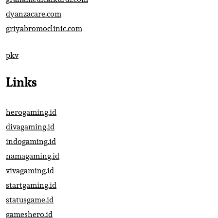
dyanzacare.com
griyabromoclinic.com
pkv
Links
herogaming.id
divagaming.id
indogaming.id
namagaming.id
vivagaming.id
startgaming.id
statusgame.id
gameshero.id