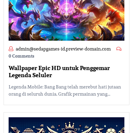
admin@sedapgames-id.preview-domain.com
0 Comments
Wallpaper Epic HD untuk Penggemar
Legenda Seluler
Legenda Mobile: Bang Bang telah merebut hati jutaan
orang di seluruh dunia. Grafik permainan yang…