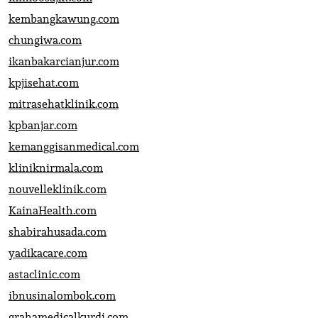
kembangkawung.com
chungiwa.com
ikanbakarcianjur.com
kpjisehat.com
mitrasehatklinik.com
kpbanjar.com
kemanggisanmedical.com
kliniknirmala.com
nouvelleklinik.com
KainaHealth.com
shabirahusada.com
yadikacare.com
astaclinic.com
ibnusinalombok.com
grahamedicalkurdi.com