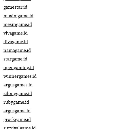
gamestar.id
musimgame.id
mesingame.id
vivagame.id
divagame.id
namagame.id
stargame.id
opengaming.id
winnergames.id
argusgames.id
zilonggame.id
rubygame.id
argusgame.id
grockgame.id
survivalgame.id