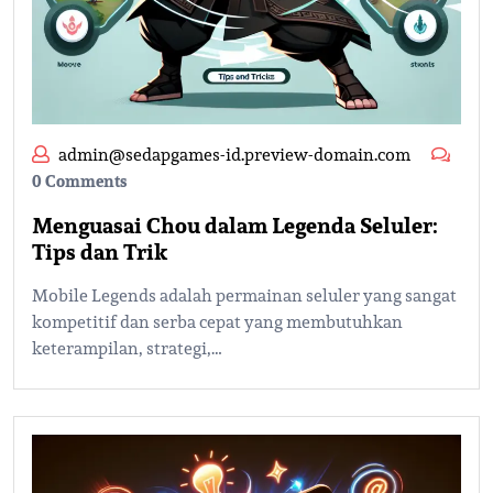
admin@sedapgames-id.preview-domain.com
0 Comments
Menguasai Chou dalam Legenda Seluler:
Tips dan Trik
Mobile Legends adalah permainan seluler yang sangat
kompetitif dan serba cepat yang membutuhkan
keterampilan, strategi,…