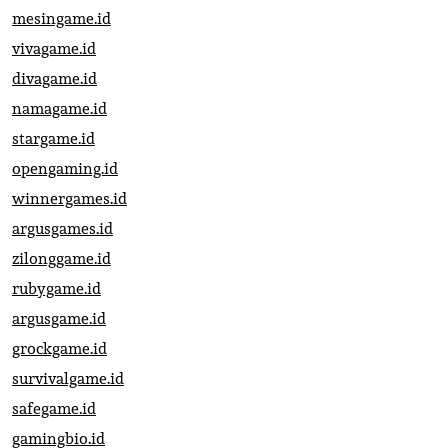
mesingame.id
vivagame.id
divagame.id
namagame.id
stargame.id
opengaming.id
winnergames.id
argusgames.id
zilonggame.id
rubygame.id
argusgame.id
grockgame.id
survivalgame.id
safegame.id
gamingbio.id