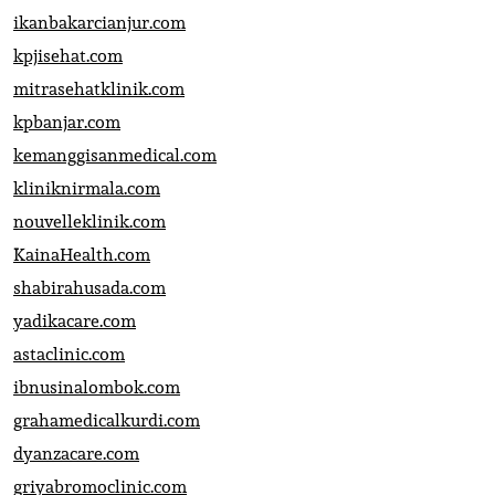
ikanbakarcianjur.com
kpjisehat.com
mitrasehatklinik.com
kpbanjar.com
kemanggisanmedical.com
kliniknirmala.com
nouvelleklinik.com
KainaHealth.com
shabirahusada.com
yadikacare.com
astaclinic.com
ibnusinalombok.com
grahamedicalkurdi.com
dyanzacare.com
griyabromoclinic.com