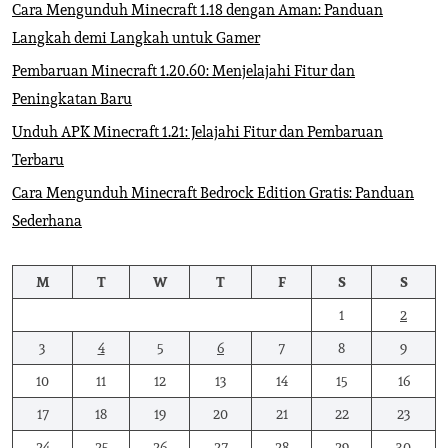
Cara Mengunduh Minecraft 1.18 dengan Aman: Panduan
Langkah demi Langkah untuk Gamer
Pembaruan Minecraft 1.20.60: Menjelajahi Fitur dan
Peningkatan Baru
Unduh APK Minecraft 1.21: Jelajahi Fitur dan Pembaruan
Terbaru
Cara Mengunduh Minecraft Bedrock Edition Gratis: Panduan
Sederhana
M
T
W
T
F
S
S
1
2
3
4
5
6
7
8
9
10
11
12
13
14
15
16
17
18
19
20
21
22
23
24
25
26
27
28
29
30