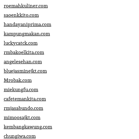
roemahkuliner.com
saoenkkito.com
handayaniprima.com
kampungmakan.com
luckycatck.com
rmbakoelkita.com
angelesehan.com
bluejasminejkt.com
Mrobak.com
miekungfu.com
cafetemankita.com
rmjasabundo.com
mimoosajkt.com
kembangkawung.com
chungiwa.com