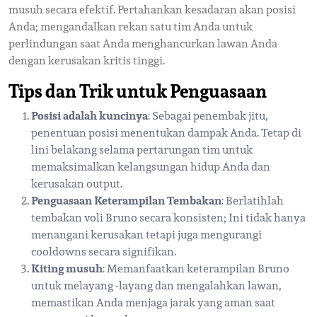
musuh secara efektif. Pertahankan kesadaran akan posisi
Anda; mengandalkan rekan satu tim Anda untuk
perlindungan saat Anda menghancurkan lawan Anda
dengan kerusakan kritis tinggi.
Tips dan Trik untuk Penguasaan
Posisi adalah kuncinya
: Sebagai penembak jitu,
penentuan posisi menentukan dampak Anda. Tetap di
lini belakang selama pertarungan tim untuk
memaksimalkan kelangsungan hidup Anda dan
kerusakan output.
Penguasaan Keterampilan Tembakan
: Berlatihlah
tembakan voli Bruno secara konsisten; Ini tidak hanya
menangani kerusakan tetapi juga mengurangi
cooldowns secara signifikan.
Kiting musuh
: Memanfaatkan keterampilan Bruno
untuk melayang -layang dan mengalahkan lawan,
memastikan Anda menjaga jarak yang aman saat