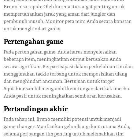
Bruno bisa rapuh; Oleh karena itu sangat penting untuk
mempertahankan jarak yang aman dari jungler dan
pembunuh musuh. Monitor peta mini Anda secara konstan
untuk menghindari ganks.
Pertengahan game
Pada pertengahan game, Anda harus menyelesaikan
beberapa item, meningkatkan output kerusakan Anda
secara signifikan. Berpartisipasi dalam perkelahian tim dan
menggunakan tackle terbang untuk memposisikan ulang
dan menghindari ancaman. Bertujuan untuk target
Squishier sambil mengambil keuntungan dari kaki mecha
Anda pasif untuk meningkatkan semburan kerusakan.
Pertandingan akhir
Pada tahap ini, Bruno memiliki potensi untuk menjadi
game-changer. Manfaatkan gelombang dunia utama Anda,
selama perjuangan tim penting untuk melemahkan tim