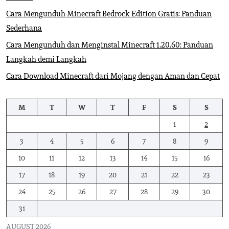
Cara Mengunduh Minecraft Bedrock Edition Gratis: Panduan
Sederhana
Cara Mengunduh dan Menginstal Minecraft 1.20.60: Panduan
Langkah demi Langkah
Cara Download Minecraft dari Mojang dengan Aman dan Cepat
M
T
W
T
F
S
S
1
2
3
4
5
6
7
8
9
10
11
12
13
14
15
16
17
18
19
20
21
22
23
24
25
26
27
28
29
30
31
AUGUST 2026