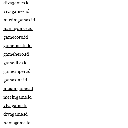
divagames.id
vivagames.id
musimgames.id
namagames.id
gamecore.id
gamemesin.id
gamehero.id
gamediva.id
gamesuper.id
gamestar.id
musimgame.id
mesingame.id
vivagame.id
divagame.id
namagame.id