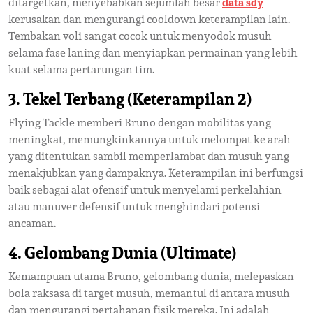
ditargetkan, menyebabkan sejumlah besar
data sdy
kerusakan dan mengurangi cooldown keterampilan lain.
Tembakan voli sangat cocok untuk menyodok musuh
selama fase laning dan menyiapkan permainan yang lebih
kuat selama pertarungan tim.
3.
Tekel Terbang (Keterampilan 2)
Flying Tackle memberi Bruno dengan mobilitas yang
meningkat, memungkinkannya untuk melompat ke arah
yang ditentukan sambil memperlambat dan musuh yang
menakjubkan yang dampaknya. Keterampilan ini berfungsi
baik sebagai alat ofensif untuk menyelami perkelahian
atau manuver defensif untuk menghindari potensi
ancaman.
4.
Gelombang Dunia (Ultimate)
Kemampuan utama Bruno, gelombang dunia, melepaskan
bola raksasa di target musuh, memantul di antara musuh
dan mengurangi pertahanan fisik mereka. Ini adalah