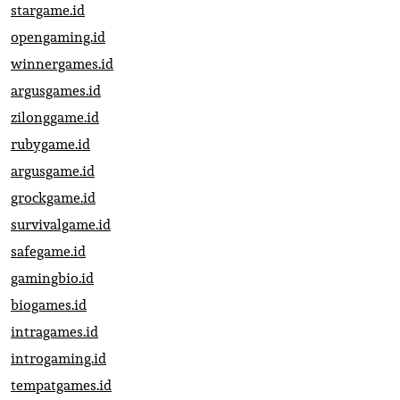
stargame.id
opengaming.id
winnergames.id
argusgames.id
zilonggame.id
rubygame.id
argusgame.id
grockgame.id
survivalgame.id
safegame.id
gamingbio.id
biogames.id
intragames.id
introgaming.id
tempatgames.id