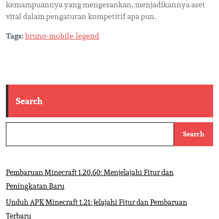
kemampuannya yang mengesankan, menjadikannya aset
vital dalam pengaturan kompetitif apa pun.
Tags:
bruno-mobile-legend
Search
Search
Pembaruan Minecraft 1.20.60: Menjelajahi Fitur dan
Peningkatan Baru
Unduh APK Minecraft 1.21: Jelajahi Fitur dan Pembaruan
Terbaru