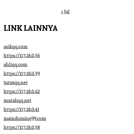
« Jul
LINK LAINNYA
asikqq.com
https://117.18.0.36
ahliqq.com
https://117.18.0.39
jurusqq.net
https://117.18.0.42
murahqq.net
https://117.18.0.41
maindomino99.com
https://117.18.0.38