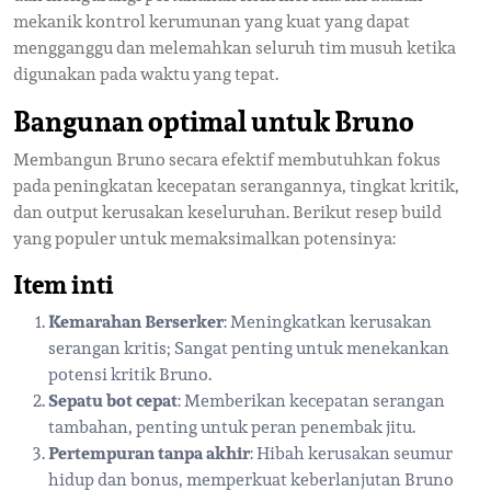
mekanik kontrol kerumunan yang kuat yang dapat
mengganggu dan melemahkan seluruh tim musuh ketika
digunakan pada waktu yang tepat.
Bangunan optimal untuk Bruno
Membangun Bruno secara efektif membutuhkan fokus
pada peningkatan kecepatan serangannya, tingkat kritik,
dan output kerusakan keseluruhan. Berikut resep build
yang populer untuk memaksimalkan potensinya:
Item inti
Kemarahan Berserker
: Meningkatkan kerusakan
serangan kritis; Sangat penting untuk menekankan
potensi kritik Bruno.
Sepatu bot cepat
: Memberikan kecepatan serangan
tambahan, penting untuk peran penembak jitu.
Pertempuran tanpa akhir
: Hibah kerusakan seumur
hidup dan bonus, memperkuat keberlanjutan Bruno