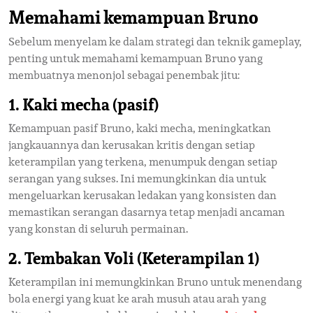
Memahami kemampuan Bruno
Sebelum menyelam ke dalam strategi dan teknik gameplay,
penting untuk memahami kemampuan Bruno yang
membuatnya menonjol sebagai penembak jitu:
1.
Kaki mecha (pasif)
Kemampuan pasif Bruno, kaki mecha, meningkatkan
jangkauannya dan kerusakan kritis dengan setiap
keterampilan yang terkena, menumpuk dengan setiap
serangan yang sukses. Ini memungkinkan dia untuk
mengeluarkan kerusakan ledakan yang konsisten dan
memastikan serangan dasarnya tetap menjadi ancaman
yang konstan di seluruh permainan.
2.
Tembakan Voli (Keterampilan 1)
Keterampilan ini memungkinkan Bruno untuk menendang
bola energi yang kuat ke arah musuh atau arah yang