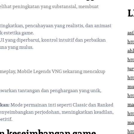
elihat peningkatan yang substansial, membuat
L
tingkatkan, pencahayaan yang realistis, dan animasi
k estetika game.
as
UI yang diperbarui, kontrol intuitif dan perbaikan
htt
na yang mulus.
ah
htt
ju
gameplay, Mobile Legends VNG sekarang mencakup
htt
mu
awarkan tantangan dan penghargaan yang unik,
htt
ma
tkan:
Mode permainan inti seperti Classic dan Ranked
nyeimbangkan perjodohan, meningkatkan keadilan,
htt
titif.
ma
an keseimbangan game
htt