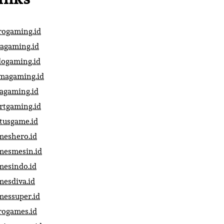
rogaming.id
vagaming.id
dogaming.id
magaming.id
vagaming.id
artgaming.id
atusgame.id
meshero.id
mesmesin.id
mesindo.id
mesdiva.id
messuper.id
rogames.id