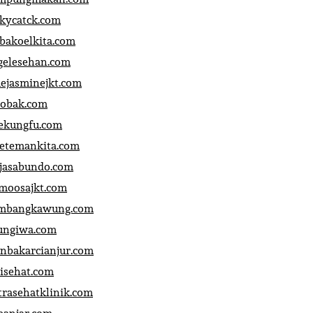
ckycatck.com
bakoelkita.com
gelesehan.com
uejasminejkt.com
obak.com
ekungfu.com
fetemankita.com
jasabundo.com
moosajkt.com
mbangkawung.com
ungiwa.com
anbakarcianjur.com
jisehat.com
trasehatklinik.com