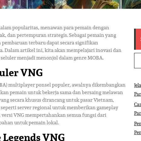
dalam popularitas, menawan para pemain dengan
k, dan pertempuran strategis. Sebagai pemain yang
n pembaruan terbaru dapat secara signifikan
alam artikel ini, kita akan mempelajari inovasi dan
 seluler menjadi menonjol dalam genre MOBA.
luler VNG
BA) multiplayer ponsel populer, awalnya dikembangkan
Jel
nkan pemain untuk bekerja sama dan bersaing melawan
Pa
yang secara khusus dirancang untuk pasar Vietnam,
Ca
 seperti server regional untuk memberikan gameplay
Pa
ah, versi VNG mempertahankan semua fungsi dari
mbahan untuk pemain lokal.
Pem
Pe
le Legends VNG