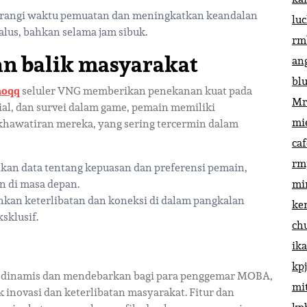
angi waktu pemuatan dan meningkatkan keandalan
lu
lus, bahkan selama jam sibuk.
rm
an balik masyarakat
an
bl
noqq
seluler VNG memberikan penekanan kuat pada
Mr
ial, dan survei dalam game, pemain memiliki
mi
hawatiran mereka, yang sering tercermin dalam
ca
rm
kan data tentang kepuasan dan preferensi pemain,
 di masa depan.
mi
kan keterlibatan dan koneksi di dalam pangkalan
ke
sklusif.
ch
ik
kp
ng dinamis dan mendebarkan bagi para penggemar MOBA,
mi
inovasi dan keterlibatan masyarakat. Fitur dan