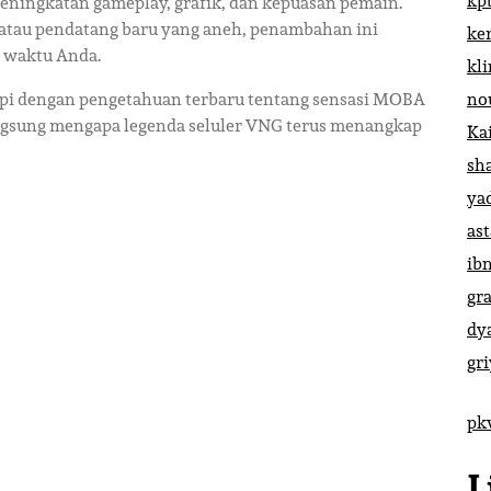
kp
ningkatan gameplay, grafik, dan kepuasan pemain.
atau pendatang baru yang aneh, penambahan ini
ke
 waktu Anda.
kl
pi dengan pengetahuan terbaru tentang sensasi MOBA
no
angsung mengapa legenda seluler VNG terus menangkap
Ka
sh
ya
ast
ib
gr
dy
gr
pk
L