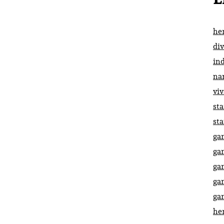
he
di
in
na
vi
st
st
ga
ga
ga
ga
ga
he