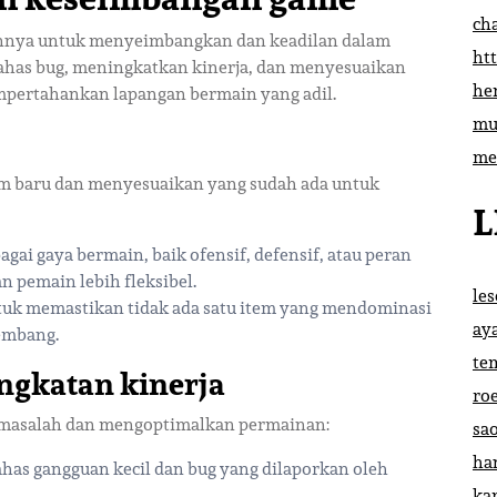
ch
nnya untuk menyeimbangkan dan keadilan dalam
htt
ahas bug, meningkatkan kinerja, dan menyesuaikan
he
pertahankan lapangan bermain yang adil.
mu
me
m baru dan menyesuaikan yang sudah ada untuk
L
ai gaya bermain, baik ofensif, defensif, atau peran
 pemain lebih fleksibel.
le
uk memastikan tidak ada satu item yang mendominasi
ay
embang.
te
ingkatan kinerja
ro
 masalah dan mengoptimalkan permainan:
sa
ha
has gangguan kecil dan bug yang dilaporkan oleh
ka