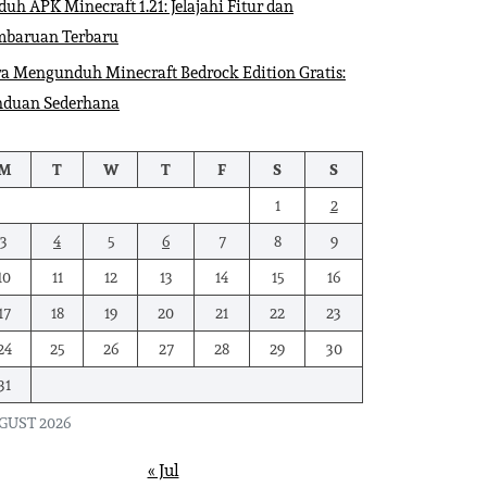
uh APK Minecraft 1.21: Jelajahi Fitur dan
mbaruan Terbaru
a Mengunduh Minecraft Bedrock Edition Gratis:
nduan Sederhana
M
T
W
T
F
S
S
1
2
3
4
5
6
7
8
9
10
11
12
13
14
15
16
17
18
19
20
21
22
23
24
25
26
27
28
29
30
31
GUST 2026
« Jul