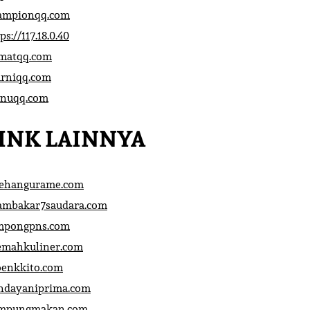
ampionqq.com
ps://117.18.0.40
matqq.com
rniqq.com
nuqq.com
INK LAINNYA
sehangurame.com
ambakar7saudara.com
mpongpns.com
emahkuliner.com
oenkkito.com
ndayaniprima.com
mpungmakan.com