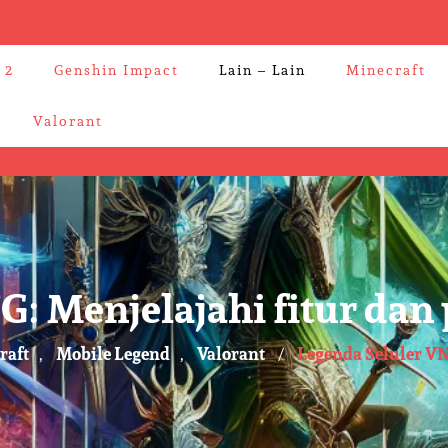
 2
Genshin Impact
Lain – Lain
Minecraft
Valorant
G: Menjelajahi fitur da
raft
Mobile Legend
Valorant
Legenda Seluler V
,
,
/