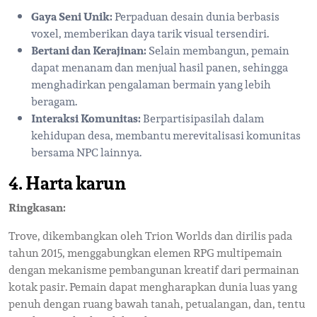
Gaya Seni Unik:
Perpaduan desain dunia berbasis
voxel, memberikan daya tarik visual tersendiri.
Bertani dan Kerajinan:
Selain membangun, pemain
dapat menanam dan menjual hasil panen, sehingga
menghadirkan pengalaman bermain yang lebih
beragam.
Interaksi Komunitas:
Berpartisipasilah dalam
kehidupan desa, membantu merevitalisasi komunitas
bersama NPC lainnya.
4.
Harta karun
Ringkasan:
Trove, dikembangkan oleh Trion Worlds dan dirilis pada
tahun 2015, menggabungkan elemen RPG multipemain
dengan mekanisme pembangunan kreatif dari permainan
kotak pasir. Pemain dapat mengharapkan dunia luas yang
penuh dengan ruang bawah tanah, petualangan, dan, tentu