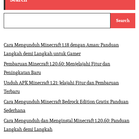
Search
Cara Mengunduh Minecraft 1.18 dengan Aman: Panduan
Langkah demi Langkah untuk Gamer
Pembaruan Minecraft 1.20.60: Menjelajahi Fitur dan
Peningkatan Baru
Unduh APK Minecraft 1.21: Jelajahi Fitur dan Pembaruan
Terbaru
Cara Mengunduh Minecraft Bedrock Edition Gratis: Panduan
Sederhana
Cara Mengunduh dan Menginstal Minecraft 1.20.60: Panduan
Langkah demi Langkah