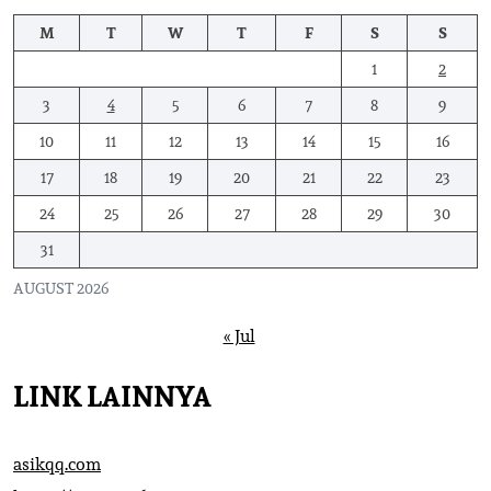
M
T
W
T
F
S
S
1
2
3
4
5
6
7
8
9
10
11
12
13
14
15
16
17
18
19
20
21
22
23
24
25
26
27
28
29
30
31
AUGUST 2026
« Jul
LINK LAINNYA
asikqq.com