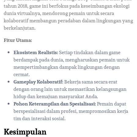
tahun 2018, game ini berfokus pada keseimbangan ekologi
dunia virtualnya, mendorong pemain untuk secara
kolaboratif membangun peradaban dalam lingkungan yang
berkelanjutan.
Fitur Utama:
Ekosistem Realistis:
Setiap tindakan dalam game
berdampak pada dunia, mengharuskan pemain untuk
mempertimbangkan dampak lingkungan dengan
cermat.
Gameplay Kolaboratif:
Bekerja sama secara erat
dengan orang lain untuk memastikan kelangsungan
hidup dan kemajuan masyarakat Anda.
Pohon Keterampilan dan Spesialisasi:
Pemain dapat
berspesialisasi dalam profesi, mempromosikan kerja
tim dan interaksi sosial.
Kesimpulan