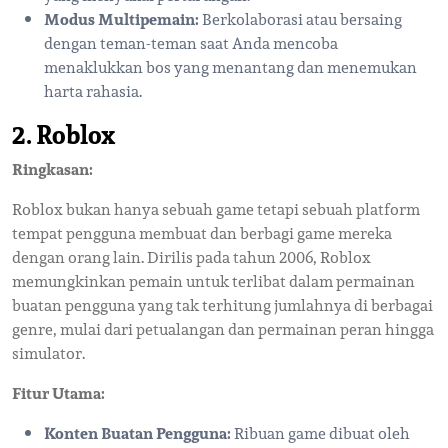
Modus Multipemain:
Berkolaborasi atau bersaing
dengan teman-teman saat Anda mencoba
menaklukkan bos yang menantang dan menemukan
harta rahasia.
2.
Roblox
Ringkasan:
Roblox bukan hanya sebuah game tetapi sebuah platform
tempat pengguna membuat dan berbagi game mereka
dengan orang lain. Dirilis pada tahun 2006, Roblox
memungkinkan pemain untuk terlibat dalam permainan
buatan pengguna yang tak terhitung jumlahnya di berbagai
genre, mulai dari petualangan dan permainan peran hingga
simulator.
Fitur Utama:
Konten Buatan Pengguna:
Ribuan game dibuat oleh