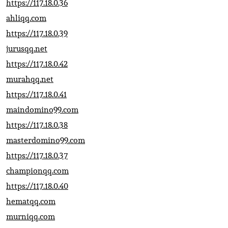
https://117.18.0.36
ahliqq.com
https://117.18.0.39
jurusqq.net
https://117.18.0.42
murahqq.net
https://117.18.0.41
maindomino99.com
https://117.18.0.38
masterdomino99.com
https://117.18.0.37
championqq.com
https://117.18.0.40
hematqq.com
murniqq.com