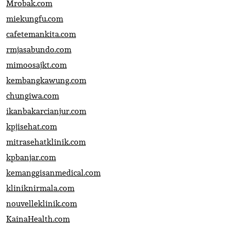
Mrobak.com
miekungfu.com
cafetemankita.com
rmjasabundo.com
mimoosajkt.com
kembangkawung.com
chungiwa.com
ikanbakarcianjur.com
kpjisehat.com
mitrasehatklinik.com
kpbanjar.com
kemanggisanmedical.com
kliniknirmala.com
nouvelleklinik.com
KainaHealth.com