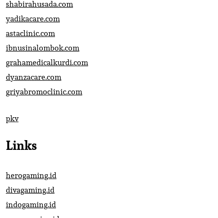
shabirahusada.com
yadikacare.com
astaclinic.com
ibnusinalombok.com
grahamedicalkurdi.com
dyanzacare.com
griyabromoclinic.com
pkv
Links
herogaming.id
divagaming.id
indogaming.id