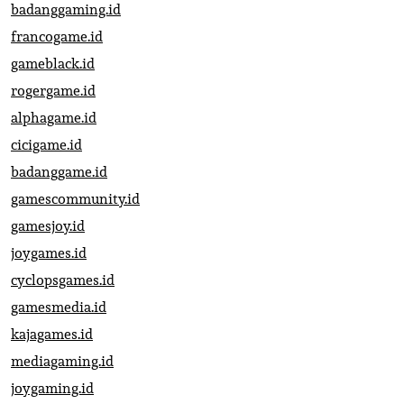
badanggaming.id
francogame.id
gameblack.id
rogergame.id
alphagame.id
cicigame.id
badanggame.id
gamescommunity.id
gamesjoy.id
joygames.id
cyclopsgames.id
gamesmedia.id
kajagames.id
mediagaming.id
joygaming.id