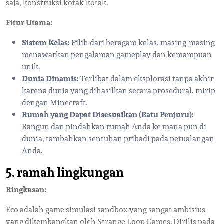
saja, konstruksi kotak-kotak.
Fitur Utama:
Sistem Kelas:
Pilih dari beragam kelas, masing-masing
menawarkan pengalaman gameplay dan kemampuan
unik.
Dunia Dinamis:
Terlibat dalam eksplorasi tanpa akhir
karena dunia yang dihasilkan secara prosedural, mirip
dengan Minecraft.
Rumah yang Dapat Disesuaikan (Batu Penjuru):
Bangun dan pindahkan rumah Anda ke mana pun di
dunia, tambahkan sentuhan pribadi pada petualangan
Anda.
5.
ramah lingkungan
Ringkasan:
Eco adalah game simulasi sandbox yang sangat ambisius
yang dikembangkan oleh Strange Loop Games. Dirilis pada