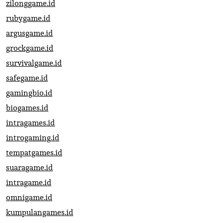
zilonggame.id
rubygame.id
argusgame.id
grockgame.id
survivalgame.id
safegame.id
gamingbio.id
biogames.id
intragames.id
introgaming.id
tempatgames.id
suaragame.id
intragame.id
omnigame.id
kumpulangames.id