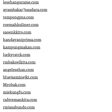
lesehangurame.com
ayambakar7saudara.com
tempongpns.com
roemahkuliner.com
saoenkkito.com
handayaniprima.com
kampungmakan.com
luckycatck.com
rmbakoelkita.com
angelesehan.com
bluejasminejkt.com
Mrobak.com
miekungfu.com
cafetemankita.com
rmjasabundo.com