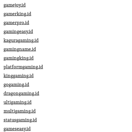
gamejoy.id
gamerking.id
gamerpro.id
gamingeasy.id
kaguragaming.id
gamingname.id
gamingking.id
platformgaming.id
kinggaming.id
gogaming.id
dragongaming.id
ultigaming.id
multigaming.id
statusgaming.id
gameseasy.id