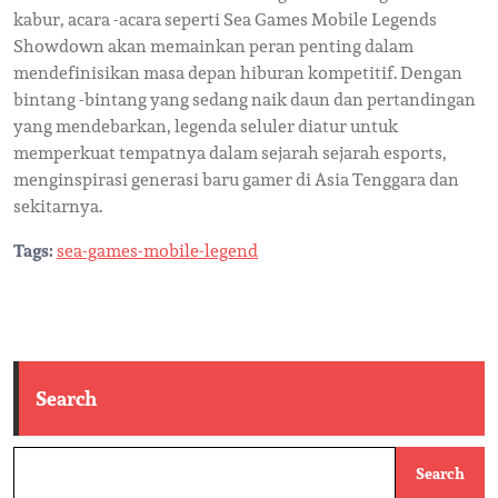
kabur, acara -acara seperti Sea Games Mobile Legends
Showdown akan memainkan peran penting dalam
mendefinisikan masa depan hiburan kompetitif. Dengan
bintang -bintang yang sedang naik daun dan pertandingan
yang mendebarkan, legenda seluler diatur untuk
memperkuat tempatnya dalam sejarah sejarah esports,
menginspirasi generasi baru gamer di Asia Tenggara dan
sekitarnya.
Tags:
sea-games-mobile-legend
Search
Search