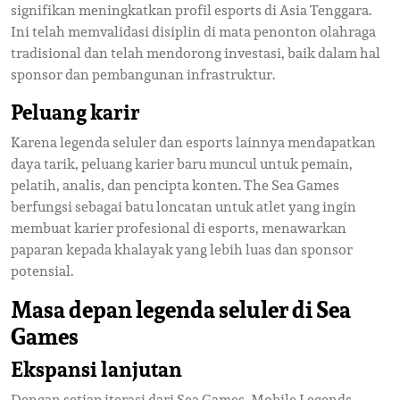
signifikan meningkatkan profil esports di Asia Tenggara.
Ini telah memvalidasi disiplin di mata penonton olahraga
tradisional dan telah mendorong investasi, baik dalam hal
sponsor dan pembangunan infrastruktur.
Peluang karir
Karena legenda seluler dan esports lainnya mendapatkan
daya tarik, peluang karier baru muncul untuk pemain,
pelatih, analis, dan pencipta konten. The Sea Games
berfungsi sebagai batu loncatan untuk atlet yang ingin
membuat karier profesional di esports, menawarkan
paparan kepada khalayak yang lebih luas dan sponsor
potensial.
Masa depan legenda seluler di Sea
Games
Ekspansi lanjutan
Dengan setiap iterasi dari Sea Games, Mobile Legends