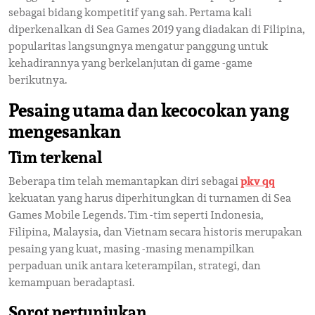
sebagai bidang kompetitif yang sah. Pertama kali
diperkenalkan di Sea Games 2019 yang diadakan di Filipina,
popularitas langsungnya mengatur panggung untuk
kehadirannya yang berkelanjutan di game -game
berikutnya.
Pesaing utama dan kecocokan yang
mengesankan
Tim terkenal
Beberapa tim telah memantapkan diri sebagai
pkv qq
kekuatan yang harus diperhitungkan di turnamen di Sea
Games Mobile Legends. Tim -tim seperti Indonesia,
Filipina, Malaysia, dan Vietnam secara historis merupakan
pesaing yang kuat, masing -masing menampilkan
perpaduan unik antara keterampilan, strategi, dan
kemampuan beradaptasi.
Sorot pertunjukan