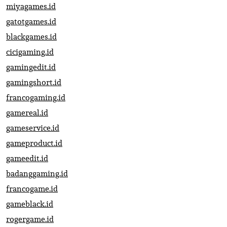
miyagames.id
gatotgames.id
blackgames.id
cicigaming.id
gamingedit.id
gamingshort.id
francogaming.id
gamereal.id
gameservice.id
gameproduct.id
gameedit.id
badanggaming.id
francogame.id
gameblack.id
rogergame.id