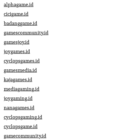
alphagame.id
cicigame.id
badanggame.id
gamescommunity.id
gamesjoy.id
joygames.id
cyclopsgames.id
gamesmedia.id
kajagames.id
mediagaming.id
joygaming.id
nanagames.id
cyclopsgaming.id
cyclopsgame.id
gamecommunity.id