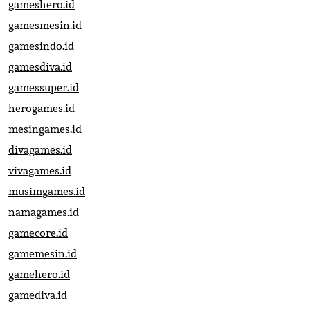
gameshero.id
gamesmesin.id
gamesindo.id
gamesdiva.id
gamessuper.id
herogames.id
mesingames.id
divagames.id
vivagames.id
musimgames.id
namagames.id
gamecore.id
gamemesin.id
gamehero.id
gamediva.id