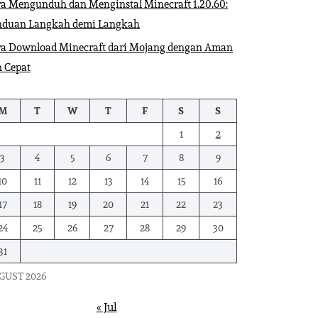
a Mengunduh dan Menginstal Minecraft 1.20.60:
nduan Langkah demi Langkah
ra Download Minecraft dari Mojang dengan Aman
 Cepat
M
T
W
T
F
S
S
1
2
3
4
5
6
7
8
9
10
11
12
13
14
15
16
17
18
19
20
21
22
23
24
25
26
27
28
29
30
31
GUST 2026
« Jul