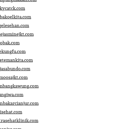
ckycatck.com
bakoelkita.com
gelesehan.com
uejasminejkt.com
obak.com
ekungfu.com
fetemankita.com
jasabundo.com
moosajkt.com
mbangkawung.com
ungiwa.com
anbakarcianjur.com
jisehat.com
trasehatklinik.com