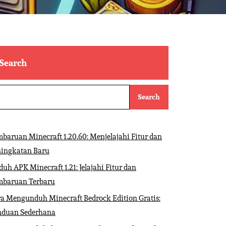
Search
Search
baruan Minecraft 1.20.60: Menjelajahi Fitur dan
ningkatan Baru
uh APK Minecraft 1.21: Jelajahi Fitur dan
mbaruan Terbaru
a Mengunduh Minecraft Bedrock Edition Gratis:
nduan Sederhana