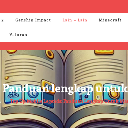
 2
Genshin Impact
Lain – Lain
Minecraft
Valorant
: Panduan lengkap untu
n
Top Up Mobile Legends: Panduan Lengkap Untuk M
/