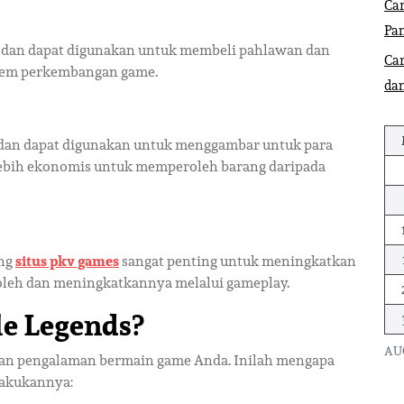
Car
Pa
y dan dapat digunakan untuk membeli pahlawan dan
Ca
istem perkembangan game.
dan
n dan dapat digunakan untuk menggambar untuk para
 lebih ekonomis untuk memperoleh barang daripada
ang
situs pkv games
sangat penting untuk meningkatkan
eh dan meningkatkannya melalui gameplay.
e Legends?
AU
an pengalaman bermain game Anda. Inilah mengapa
akukannya: