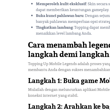
Memperoleh kulit eksklusif
: Skin secar
dapat memberikan keuntungan gameplay.
Buka kunci pahlawan baru
: Dengan sejum
banyak pahlawan memperluas opsi strateg
Tingkatkan lambang
: Topping dapat mem
menaikkan level lambang Anda.
Cara menambah legend
langkah demi langkah
Topping Up Mobile Legends adalah proses yan
membantu Anda dengan sukses menambahkan b
Langkah 1: Buka game Mo
Mulailah dengan meluncurkan aplikasi Mobile 
koneksi internet yang stabil.
Langkah 2: Arahkan ke ba