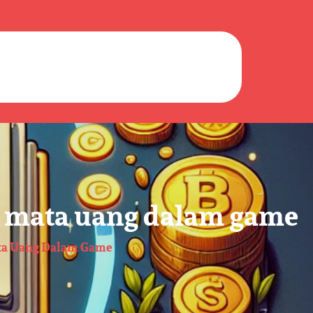
k mata uang dalam game
ata Uang Dalam Game