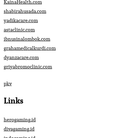
KainaHealth.com
shabirahusada.com
yadikacare.com
astaclinic.com
ibnusinalombok.com
grahamedicalkurdi.com
dyanzacare.com
griyabromoclinic.com
pkv
Links
herogaming.id
divagaming.id