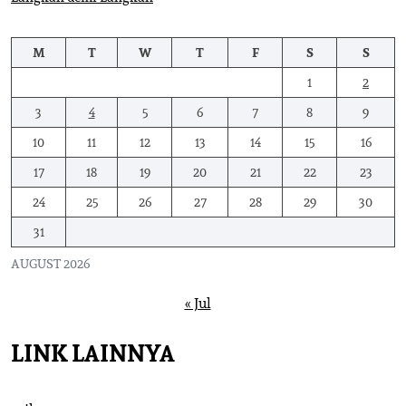
M
T
W
T
F
S
S
1
2
3
4
5
6
7
8
9
10
11
12
13
14
15
16
17
18
19
20
21
22
23
24
25
26
27
28
29
30
31
AUGUST 2026
« Jul
LINK LAINNYA