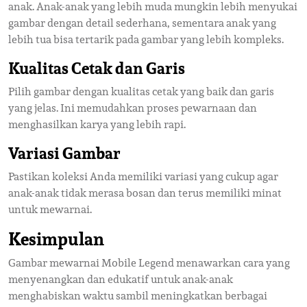
anak. Anak-anak yang lebih muda mungkin lebih menyukai
gambar dengan detail sederhana, sementara anak yang
lebih tua bisa tertarik pada gambar yang lebih kompleks.
Kualitas Cetak dan Garis
Pilih gambar dengan kualitas cetak yang baik dan garis
yang jelas. Ini memudahkan proses pewarnaan dan
menghasilkan karya yang lebih rapi.
Variasi Gambar
Pastikan koleksi Anda memiliki variasi yang cukup agar
anak-anak tidak merasa bosan dan terus memiliki minat
untuk mewarnai.
Kesimpulan
Gambar mewarnai Mobile Legend menawarkan cara yang
menyenangkan dan edukatif untuk anak-anak
menghabiskan waktu sambil meningkatkan berbagai