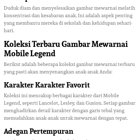
Duduk diam dan menyelesaikan gambar mewarnai melatih
konsentrasi dan kesabaran anak. Ini adalah aspek penting
yang membantu mereka di sekolah dan kehidupan sehari-
hari.
Koleksi Terbaru Gambar Mewarnai
Mobile Legend
Berikut adalah beberapa koleksi gambar mewarnai terbaru
yang pasti akan menyenangkan anak-anak Anda:
Karakter Karakter Favorit
Koleksi ini mencakup berbagai karakter dari Mobile
Legend, seperti Lancelot, Lesley, dan Gusion. Setiap gambar
menghadirkan detail karakter dengan garis tebal yang
memudahkan anak-anak untuk mewarnai dengan tepat.
Adegan Pertempuran