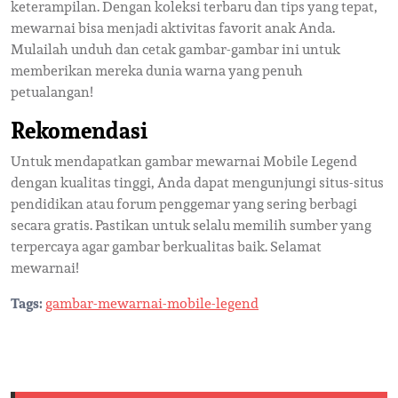
keterampilan. Dengan koleksi terbaru dan tips yang tepat,
mewarnai bisa menjadi aktivitas favorit anak Anda.
Mulailah unduh dan cetak gambar-gambar ini untuk
memberikan mereka dunia warna yang penuh
petualangan!
Rekomendasi
Untuk mendapatkan gambar mewarnai Mobile Legend
dengan kualitas tinggi, Anda dapat mengunjungi situs-situs
pendidikan atau forum penggemar yang sering berbagi
secara gratis. Pastikan untuk selalu memilih sumber yang
terpercaya agar gambar berkualitas baik. Selamat
mewarnai!
Tags:
gambar-mewarnai-mobile-legend