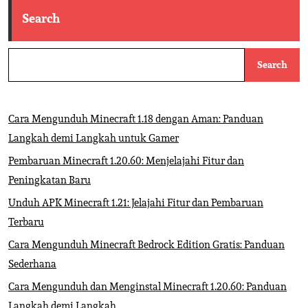
Search
Search
Cara Mengunduh Minecraft 1.18 dengan Aman: Panduan
Langkah demi Langkah untuk Gamer
Pembaruan Minecraft 1.20.60: Menjelajahi Fitur dan
Peningkatan Baru
Unduh APK Minecraft 1.21: Jelajahi Fitur dan Pembaruan
Terbaru
Cara Mengunduh Minecraft Bedrock Edition Gratis: Panduan
Sederhana
Cara Mengunduh dan Menginstal Minecraft 1.20.60: Panduan
Langkah demi Langkah