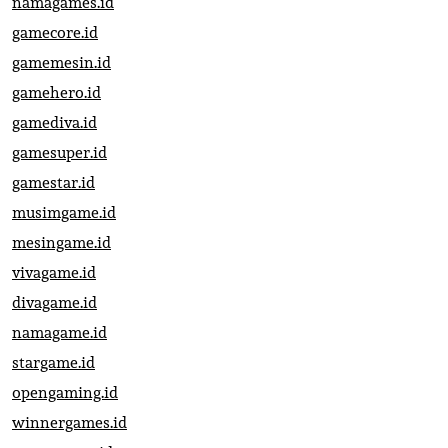
namagames.id
gamecore.id
gamemesin.id
gamehero.id
gamediva.id
gamesuper.id
gamestar.id
musimgame.id
mesingame.id
vivagame.id
divagame.id
namagame.id
stargame.id
opengaming.id
winnergames.id