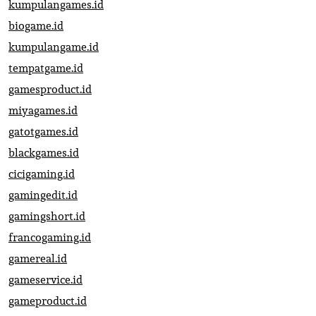
kumpulangames.id
biogame.id
kumpulangame.id
tempatgame.id
gamesproduct.id
miyagames.id
gatotgames.id
blackgames.id
cicigaming.id
gamingedit.id
gamingshort.id
francogaming.id
gamereal.id
gameservice.id
gameproduct.id