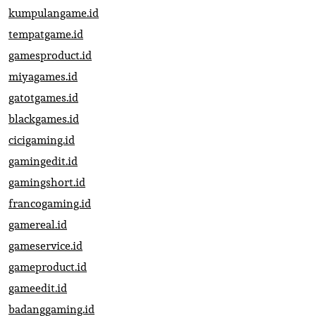
kumpulangame.id
tempatgame.id
gamesproduct.id
miyagames.id
gatotgames.id
blackgames.id
cicigaming.id
gamingedit.id
gamingshort.id
francogaming.id
gamereal.id
gameservice.id
gameproduct.id
gameedit.id
badanggaming.id