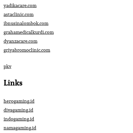
yadikacare.com
astaclinic.com
ibnusinalombok.com
grahamedicalkurdi.com
dyanzacare.com
griyabromoclinic.com
pkv
Links
herogaming.id
divagaming.id
indogaming.id
namagaming.id