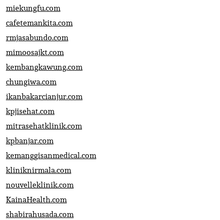
miekungfu.com
cafetemankita.com
rmjasabundo.com
mimoosajkt.com
kembangkawung.com
chungiwa.com
ikanbakarcianjur.com
kpjisehat.com
mitrasehatklinik.com
kpbanjar.com
kemanggisanmedical.com
kliniknirmala.com
nouvelleklinik.com
KainaHealth.com
shabirahusada.com