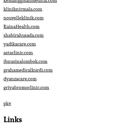
kemanggisanmedical.com
kliniknirmala.com
nouvelleklinik.com
KainaHealth.com
shabirahusada.com
yadikacare.com
astaclinic.com
ibnusinalombok.com
grahamedicalkurdi.com
dyanzacare.com
griyabromoclinic.com
pkv
Links