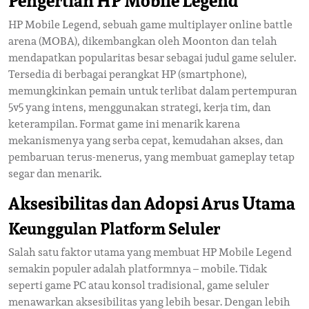
Pengertian HP Mobile Legend
HP Mobile Legend, sebuah game multiplayer online battle
arena (MOBA), dikembangkan oleh Moonton dan telah
mendapatkan popularitas besar sebagai judul game seluler.
Tersedia di berbagai perangkat HP (smartphone),
memungkinkan pemain untuk terlibat dalam pertempuran
5v5 yang intens, menggunakan strategi, kerja tim, dan
keterampilan. Format game ini menarik karena
mekanismenya yang serba cepat, kemudahan akses, dan
pembaruan terus-menerus, yang membuat gameplay tetap
segar dan menarik.
Aksesibilitas dan Adopsi Arus Utama
Keunggulan Platform Seluler
Salah satu faktor utama yang membuat HP Mobile Legend
semakin populer adalah platformnya – mobile. Tidak
seperti game PC atau konsol tradisional, game seluler
menawarkan aksesibilitas yang lebih besar. Dengan lebih