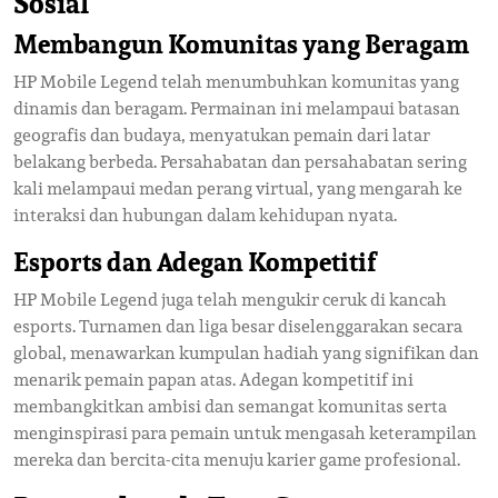
Sosial
Membangun Komunitas yang Beragam
HP Mobile Legend telah menumbuhkan komunitas yang
dinamis dan beragam. Permainan ini melampaui batasan
geografis dan budaya, menyatukan pemain dari latar
belakang berbeda. Persahabatan dan persahabatan sering
kali melampaui medan perang virtual, yang mengarah ke
interaksi dan hubungan dalam kehidupan nyata.
Esports dan Adegan Kompetitif
HP Mobile Legend juga telah mengukir ceruk di kancah
esports. Turnamen dan liga besar diselenggarakan secara
global, menawarkan kumpulan hadiah yang signifikan dan
menarik pemain papan atas. Adegan kompetitif ini
membangkitkan ambisi dan semangat komunitas serta
menginspirasi para pemain untuk mengasah keterampilan
mereka dan bercita-cita menuju karier game profesional.