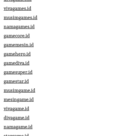
vivagames.id
musimgames.id
namagames.id
gamecore.id
gamemesin.id
gamehero.id
gamediva.id
gamesuper.id
gamestar.id
musimgame.id
mesingame.id
vivagame.id
divagame.id
namagame.id
stargame.id