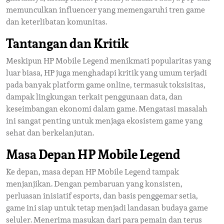
memunculkan influencer yang memengaruhi tren game
dan keterlibatan komunitas.
Tantangan dan Kritik
Meskipun HP Mobile Legend menikmati popularitas yang
luar biasa, HP juga menghadapi kritik yang umum terjadi
pada banyak platform game online, termasuk toksisitas,
dampak lingkungan terkait penggunaan data, dan
keseimbangan ekonomi dalam game. Mengatasi masalah
ini sangat penting untuk menjaga ekosistem game yang
sehat dan berkelanjutan.
Masa Depan HP Mobile Legend
Ke depan, masa depan HP Mobile Legend tampak
menjanjikan. Dengan pembaruan yang konsisten,
perluasan inisiatif esports, dan basis penggemar setia,
game ini siap untuk tetap menjadi landasan budaya game
seluler. Menerima masukan dari para pemain dan terus