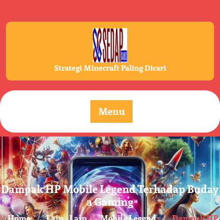
Skip
to
content
Strategi Minecraft Paling Dicari
Menu
Dampak HP Mobile Legend Terhadap Buday
a Gaming
Home
Lain - Lain
Mobile Legend
Dampak HP
/
,
/