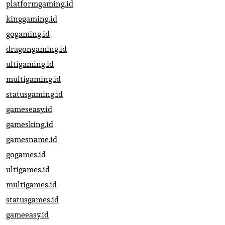
platformgaming.id
kinggaming.id
gogaming.id
dragongaming.id
ultigaming.id
multigaming.id
statusgaming.id
gameseasy.id
gamesking.id
gamesname.id
gogames.id
ultigames.id
multigames.id
statusgames.id
gameeasy.id