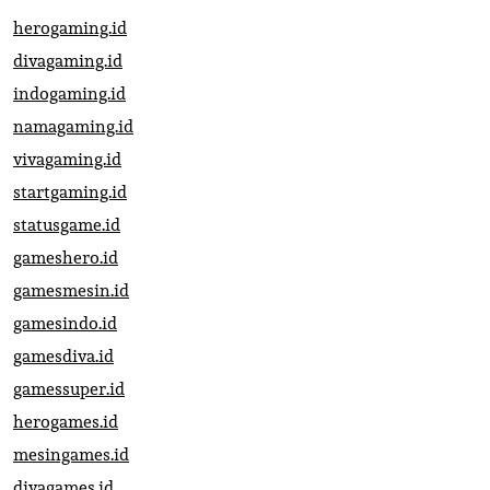
herogaming.id
divagaming.id
indogaming.id
namagaming.id
vivagaming.id
startgaming.id
statusgame.id
gameshero.id
gamesmesin.id
gamesindo.id
gamesdiva.id
gamessuper.id
herogames.id
mesingames.id
divagames.id