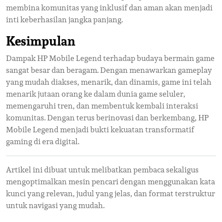
membina komunitas yang inklusif dan aman akan menjadi
inti keberhasilan jangka panjang.
Kesimpulan
Dampak HP Mobile Legend terhadap budaya bermain game
sangat besar dan beragam. Dengan menawarkan gameplay
yang mudah diakses, menarik, dan dinamis, game ini telah
menarik jutaan orang ke dalam dunia game seluler,
memengaruhi tren, dan membentuk kembali interaksi
komunitas. Dengan terus berinovasi dan berkembang, HP
Mobile Legend menjadi bukti kekuatan transformatif
gaming di era digital.
Artikel ini dibuat untuk melibatkan pembaca sekaligus
mengoptimalkan mesin pencari dengan menggunakan kata
kunci yang relevan, judul yang jelas, dan format terstruktur
untuk navigasi yang mudah.