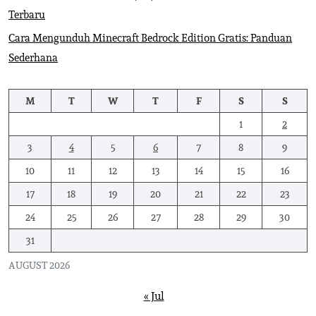
Terbaru
Cara Mengunduh Minecraft Bedrock Edition Gratis: Panduan
Sederhana
M
T
W
T
F
S
S
1
2
3
4
5
6
7
8
9
10
11
12
13
14
15
16
17
18
19
20
21
22
23
24
25
26
27
28
29
30
31
AUGUST 2026
« Jul