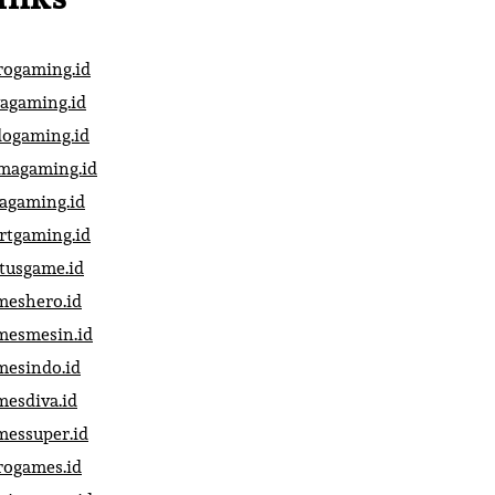
rogaming.id
vagaming.id
dogaming.id
magaming.id
vagaming.id
artgaming.id
atusgame.id
meshero.id
mesmesin.id
mesindo.id
mesdiva.id
messuper.id
rogames.id