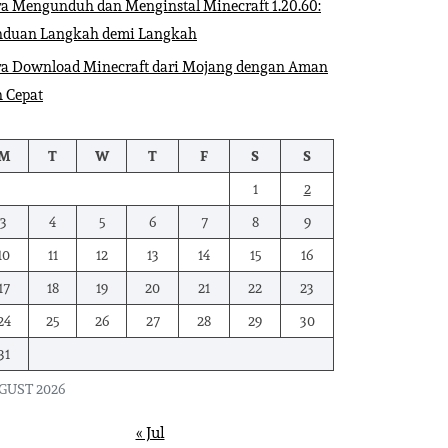
a Mengunduh dan Menginstal Minecraft 1.20.60:
nduan Langkah demi Langkah
ra Download Minecraft dari Mojang dengan Aman
 Cepat
M
T
W
T
F
S
S
1
2
3
4
5
6
7
8
9
10
11
12
13
14
15
16
17
18
19
20
21
22
23
24
25
26
27
28
29
30
31
GUST 2026
« Jul