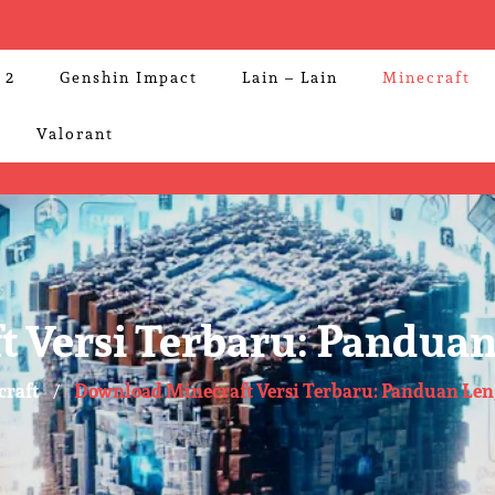
 2
Genshin Impact
Lain – Lain
Minecraft
Valorant
 Versi Terbaru: Panduan
raft
Download Minecraft Versi Terbaru: Panduan Len
/