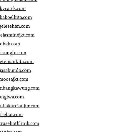
ckycatck.com
bakoelkita.com
gelesehan.com
uejasminejkt.com
obak.com
ekungfu.com
fetemankita.com
jasabundo.com
moosajkt.com
mbangkawung.com
ungiwa.com
anbakarcianjur.com
jisehat.com
trasehatklinik.com