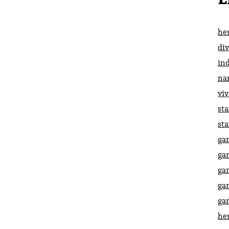
he
di
in
na
vi
st
st
ga
ga
ga
ga
ga
he