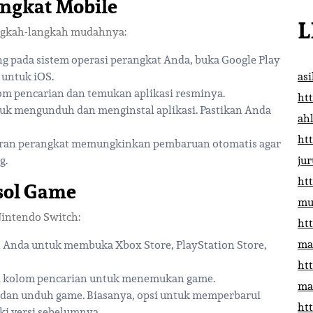
ngkat Mobile
L
angkah-langkah mudahnya:
ng pada sistem operasi perangkat Anda, buka Google Play
 untuk iOS.
as
olom pencarian dan temukan aplikasi resminya.
htt
untuk mengunduh dan menginstal aplikasi. Pastikan Anda
ah
htt
turan perangkat memungkinkan pembaruan otomatis agar
g.
ju
htt
sol Game
mu
Nintendo Switch:
htt
ma
l Anda untuk membuka Xbox Store, PlayStation Store,
htt
di kolom pencarian untuk menemukan game.
ma
i dan unduh game. Biasanya, opsi untuk memperbarui
htt
ki versi sebelumnya.