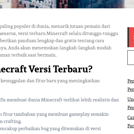
paling populer di dunia, menarik jutaan pemain dari
enerus, versi terbaru Minecraft selalu ditunggu-tunggu
berikan panduan lengkap dan gratis tentang cara
mnya, Anda akan menemukan langkah-langkah mudah
an terbaik saat bermain.
craft Versi Terbaru?
 keunggulan dan fitur baru yang meningkatkan
Pem
Pe
Und
fis membuat dunia Minecraft terlihat lebih realistis dan
Pe
an fitur tambahan yang membuat gameplay semakin
Car
m crafting.
Pa
 mencakup perbaikan bug yang ditemukan di versi