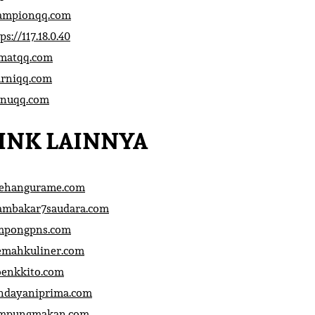
ampionqq.com
ps://117.18.0.40
matqq.com
rniqq.com
nuqq.com
INK LAINNYA
sehangurame.com
ambakar7saudara.com
mpongpns.com
emahkuliner.com
oenkkito.com
ndayaniprima.com
mpungmakan.com