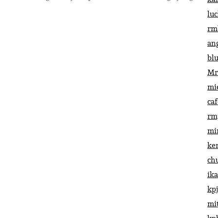
lu
rm
an
bl
Mr
mi
ca
rm
mi
ke
ch
ik
kp
mi