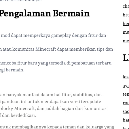
ch
 Pengalaman Bermain
htt
he
mu
u mod dapat memperkaya gameplay dengan fitur dan
me
m atau komunitas Minecraft dapat memberikan tips dan
L
mencoba fitur baru yang tersedia di pembaruan terbaru
egi bermain.
le
ay
te
 banyak manfaat dalam hal fitur, stabilitas, dan
 panduan ini untuk mendapatkan versi terupdate
ro
locky Minecraft, dan jadilah bagian dari komunitas
sa
 dan berdedikasi.
ha
upa untuk membagikannya kepada teman dan keluarga yang
ka