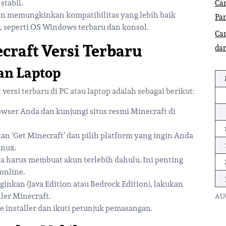
tabil.
Car
an memungkinkan kompatibilitas yang lebih baik
Pa
, seperti OS Windows terbaru dan konsol.
Ca
raft Versi Terbaru
dan
an Laptop
si terbaru di PC atau laptop adalah sebagai berikut:
owser Anda dan kunjungi situs resmi Minecraft di
gian ‘Get Minecraft’ dan pilih platform yang ingin Anda
inux.
da harus membuat akun terlebih dahulu. Ini penting
online.
inginkan (Java Edition atau Bedrock Edition), lakukan
ler Minecraft.
AU
le installer dan ikuti petunjuk pemasangan.