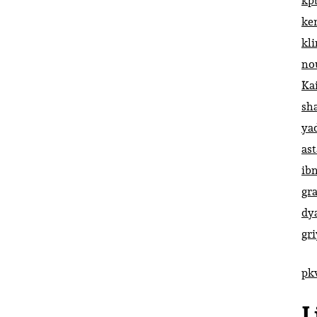
kp
ke
kl
no
Ka
sh
ya
ast
ib
gr
dy
gr
pk
L