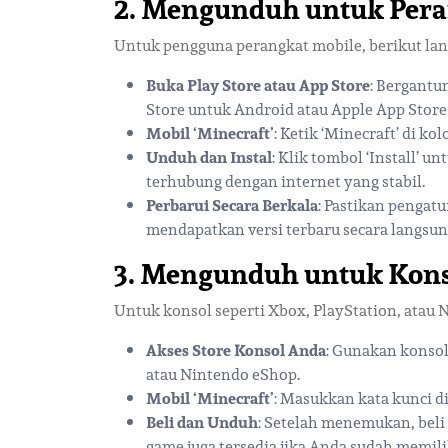
2.
Mengunduh untuk Pera
Untuk pengguna perangkat mobile, berikut l
Buka Play Store atau App Store
: Bergantu
Store untuk Android atau Apple App Store
Mobil ‘Minecraft’
: Ketik ‘Minecraft’ di k
Unduh dan Instal
: Klik tombol ‘Install’ 
terhubung dengan internet yang stabil.
Perbarui Secara Berkala
: Pastikan penga
mendapatkan versi terbaru secara langsun
3.
Mengunduh untuk Kon
Untuk konsol seperti Xbox, PlayStation, atau 
Akses Store Konsol Anda
: Gunakan konso
atau Nintendo eShop.
Mobil ‘Minecraft’
: Masukkan kata kunci 
Beli dan Unduh
: Setelah menemukan, bel
game juga tersedia jika Anda sudah memili