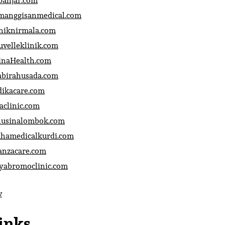
banjar.com
manggisanmedical.com
iniknirmala.com
uvelleklinik.com
inaHealth.com
abirahusada.com
dikacare.com
aclinic.com
nusinalombok.com
ahamedicalkurdi.com
anzacare.com
iyabromoclinic.com
v
inks