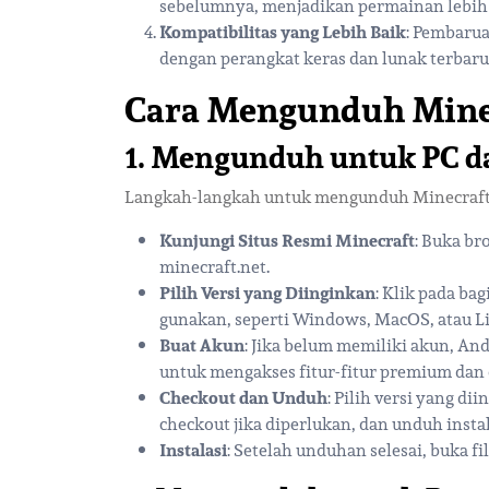
sebelumnya, menjadikan permainan lebih s
Kompatibilitas yang Lebih Baik
: Pembaru
dengan perangkat keras dan lunak terbaru
Cara Mengunduh Minec
1.
Mengunduh untuk PC d
Langkah-langkah untuk mengunduh Minecraft ver
Kunjungi Situs Resmi Minecraft
: Buka br
minecraft.net.
Pilih Versi yang Diinginkan
: Klik pada ba
gunakan, seperti Windows, MacOS, atau L
Buat Akun
: Jika belum memiliki akun, An
untuk mengakses fitur-fitur premium dan 
Checkout dan Unduh
: Pilih versi yang di
checkout jika diperlukan, dan unduh instal
Instalasi
: Setelah unduhan selesai, buka fi