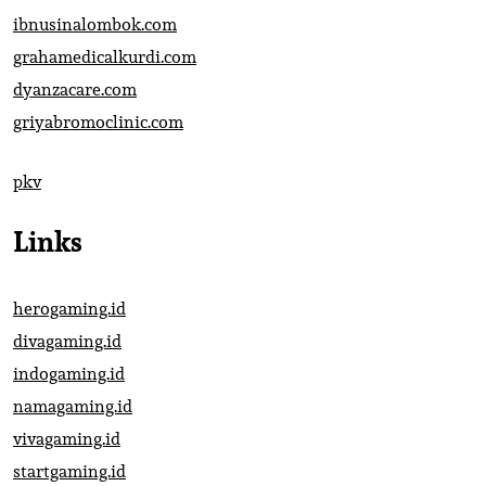
ibnusinalombok.com
grahamedicalkurdi.com
dyanzacare.com
griyabromoclinic.com
pkv
Links
herogaming.id
divagaming.id
indogaming.id
namagaming.id
vivagaming.id
startgaming.id