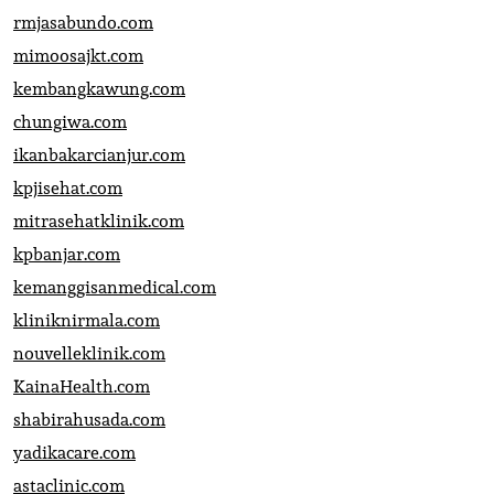
rmjasabundo.com
mimoosajkt.com
kembangkawung.com
chungiwa.com
ikanbakarcianjur.com
kpjisehat.com
mitrasehatklinik.com
kpbanjar.com
kemanggisanmedical.com
kliniknirmala.com
nouvelleklinik.com
KainaHealth.com
shabirahusada.com
yadikacare.com
astaclinic.com