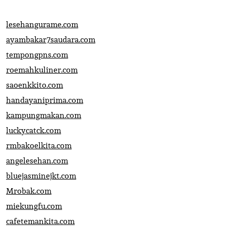
lesehangurame.com
ayambakar7saudara.com
tempongpns.com
roemahkuliner.com
saoenkkito.com
handayaniprima.com
kampungmakan.com
luckycatck.com
rmbakoelkita.com
angelesehan.com
bluejasminejkt.com
Mrobak.com
miekungfu.com
cafetemankita.com