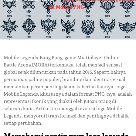
Da Mobile PNG
Mobile Legends: Bang Bang, game Multiplayer Online
Battle Arena (MOBA) terkemuka, telah menjadi sensasi
global sejak diluncurkan pada tahun 2016. Seperti halnya
permainan paling populer, branding dan identitas visual
memainkan peran penting dalam keberhasilannya. Logo
Mobile Legends, khususnya dalam format PNG -nya, adalah
representasi ikonik yang diakui oleh jutaan orang di
seluruh dunia. Artikel ini menggali evolusi logo Mobile
Legends, menyoroti transformasi dan pentingnya di balik
setiap perubahan.