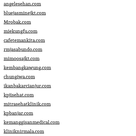
angelesehan.com
bluejasminejkt.com
Mrobak.com
miekungfu.com
cafetemankita.com
rmjasabundo.com
mimoosajkt.com
kembangkawung.com
chungiwa.com
ikanbakarcianjur.com
kpjisehat.com
mitrasehatklinik.com
kpbanjar.com
kemanggisanmedical.com
kliniknirmala.com