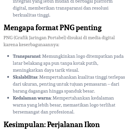
integrasi yang lebih mudah di berbagai platform
digital, memberikan transparansi dan resolusi
berkualitas tinggi.
Mengapa format PNG penting
PNG (Grafik Jaringan Portabel) disukai di media digital
karena keserbagunaannya:
Transparansi
: Memungkinkan logo ditempatkan pada
latar belakang apa pun tanpa kotak putih,
meningkatkan daya tarik visual.
Skalabilitas
: Mempertahankan kualitas tinggi terlepas
dari ukuran, penting untuk tujuan pemasaran – dari
barang dagangan hingga spanduk besar.
Kedalaman warna
: Mempertahankan kedalaman
warna yang lebih besar, memastikan logo terlihat
bersemangat dan profesional.
Kesimpulan: Perjalanan Ikon