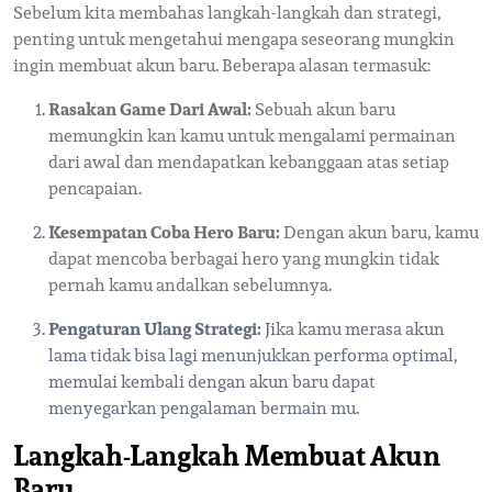
Sebelum kita membahas langkah-langkah dan strategi,
penting untuk mengetahui mengapa seseorang mungkin
ingin membuat akun baru. Beberapa alasan termasuk:
Rasakan Game Dari Awal:
Sebuah akun baru
memungkin kan kamu untuk mengalami permainan
dari awal dan mendapatkan kebanggaan atas setiap
pencapaian.
Kesempatan Coba Hero Baru:
Dengan akun baru, kamu
dapat mencoba berbagai hero yang mungkin tidak
pernah kamu andalkan sebelumnya.
Pengaturan Ulang Strategi:
Jika kamu merasa akun
lama tidak bisa lagi menunjukkan performa optimal,
memulai kembali dengan akun baru dapat
menyegarkan pengalaman bermain mu.
Langkah-Langkah Membuat Akun
Baru