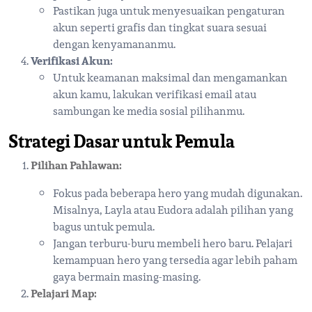
Pastikan juga untuk menyesuaikan pengaturan
akun seperti grafis dan tingkat suara sesuai
dengan kenyamananmu.
Verifikasi Akun:
Untuk keamanan maksimal dan mengamankan
akun kamu, lakukan verifikasi email atau
sambungan ke media sosial pilihanmu.
Strategi Dasar untuk Pemula
Pilihan Pahlawan:
Fokus pada beberapa hero yang mudah digunakan.
Misalnya, Layla atau Eudora adalah pilihan yang
bagus untuk pemula.
Jangan terburu-buru membeli hero baru. Pelajari
kemampuan hero yang tersedia agar lebih paham
gaya bermain masing-masing.
Pelajari Map: