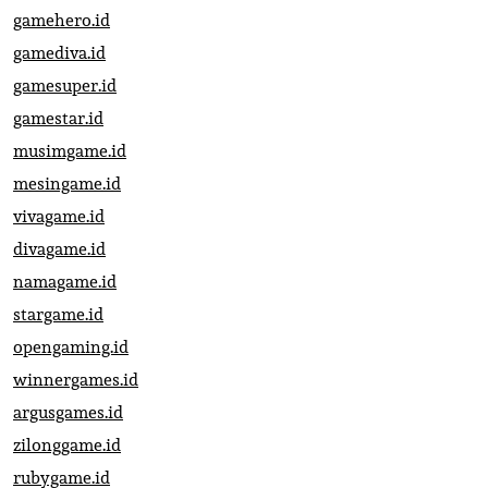
gamehero.id
gamediva.id
gamesuper.id
gamestar.id
musimgame.id
mesingame.id
vivagame.id
divagame.id
namagame.id
stargame.id
opengaming.id
winnergames.id
argusgames.id
zilonggame.id
rubygame.id