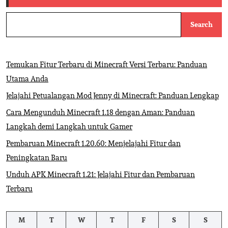
Search
Temukan Fitur Terbaru di Minecraft Versi Terbaru: Panduan
Utama Anda
Jelajahi Petualangan Mod Jenny di Minecraft: Panduan Lengkap
Cara Mengunduh Minecraft 1.18 dengan Aman: Panduan
Langkah demi Langkah untuk Gamer
Pembaruan Minecraft 1.20.60: Menjelajahi Fitur dan
Peningkatan Baru
Unduh APK Minecraft 1.21: Jelajahi Fitur dan Pembaruan
Terbaru
M
T
W
T
F
S
S