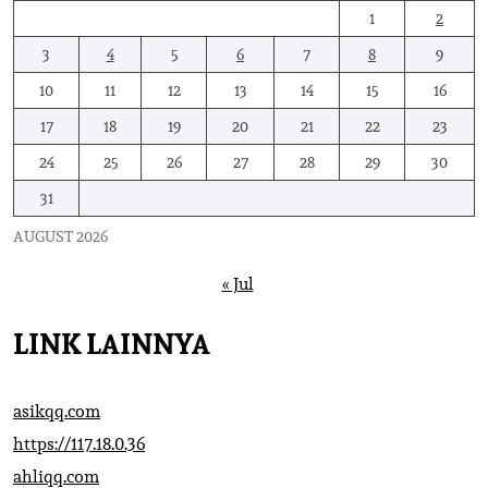
1
2
3
4
5
6
7
8
9
10
11
12
13
14
15
16
17
18
19
20
21
22
23
24
25
26
27
28
29
30
31
AUGUST 2026
« Jul
LINK LAINNYA
asikqq.com
https://117.18.0.36
ahliqq.com