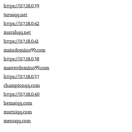
https://117.18.0.39
jurusqq.net
https://117.18.0.42
murahqq.net
https://117.18.0.41
maindomino99.com
https://117.18.0.38
masterdomino99.com
https://117.18.0.37
championqq.com
https://117.18.0.40
hematqq.com
murniqq.com
menuqq.com