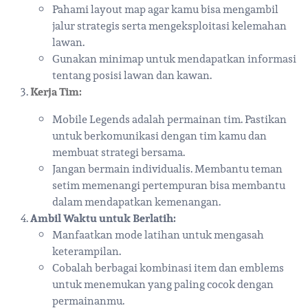
Pahami layout map agar kamu bisa mengambil
jalur strategis serta mengeksploitasi kelemahan
lawan.
Gunakan minimap untuk mendapatkan informasi
tentang posisi lawan dan kawan.
Kerja Tim:
Mobile Legends adalah permainan tim. Pastikan
untuk berkomunikasi dengan tim kamu dan
membuat strategi bersama.
Jangan bermain individualis. Membantu teman
setim memenangi pertempuran bisa membantu
dalam mendapatkan kemenangan.
Ambil Waktu untuk Berlatih:
Manfaatkan mode latihan untuk mengasah
keterampilan.
Cobalah berbagai kombinasi item dan emblems
untuk menemukan yang paling cocok dengan
permainanmu.