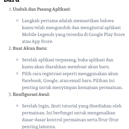
Unduh dan Pasang Aplikasi:
Langkah pertama adalah memastikan bahwa
kamu telah mengunduh dan menginstal aplikasi
Mobile Legends yang tersedia di Google Play Store
atau App Store.
Buat Akun Baru:
Setelah aplikasi terpasang, buka aplikasi dan
kamu akan diarahkan membuat akun baru.
Pilih cara registrasi seperti menggunakan akun
Facebook, Google, atau email baru. Pilihan ini
penting untuk menyimpan kemajuan permainan.
Konfigurasi Awal:
Setelah login, ikuti tutorial yang disediakan oleh
permainan. Ini berfungsi untuk mengenalkan
dasar-dasar kontrol permainan serta fitur-fitur
penting lainnya.