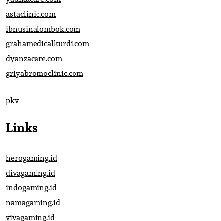
astaclinic.com
ibnusinalombok.com
grahamedicalkurdi.com
dyanzacare.com
griyabromoclinic.com
pkv
Links
herogaming.id
divagaming.id
indogaming.id
namagaming.id
vivagaming.id