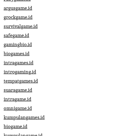
argusgame.id
grockgame.id
survivalgame.id
safegame.id
gamingbio.id
biogames.id
intragames.id
introgaming.id
tempatgames.id
suaragame.id
intragame.id
omnigame.id
kumpulangames.id
biogame.id
kumpulangame.id