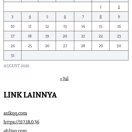
1
2
3
4
5
6
7
8
9
10
11
12
13
14
15
16
17
18
19
20
21
22
23
24
25
26
27
28
29
30
31
AUGUST 2026
« Jul
LINK LAINNYA
asikqq.com
https://117.18.0.36
ahliqq.com