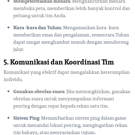
Memprioritaskan menara
: Menghancurkan menara
membuka peta, memberikan lebih banyak kontrol dan
peluang untuk tim Anda.
Kura -kura dan Tuhan
: Mengamankan kura -kura
memberikan emas dan pengalaman, sementara Tuhan
dapat sangat menghambat musuh dengan mendorong
jalur.
5. Komunikasi dan Koordinasi Tim
Komunikasi yang efektif dapat mengalahkan keterampilan
individu.
Gunakan obrolan suara
: Jika memungkinkan, gunakan
obrolan suara untuk menyampaikan informasi
penting dengan cepat kepada rekan satu tim.
Sistem Ping
: Memanfaatkan sistem ping dalam game
untuk menandai lokasi penting, mengingatkan rekan
tim bahaya, atau menyarankan tujuan.