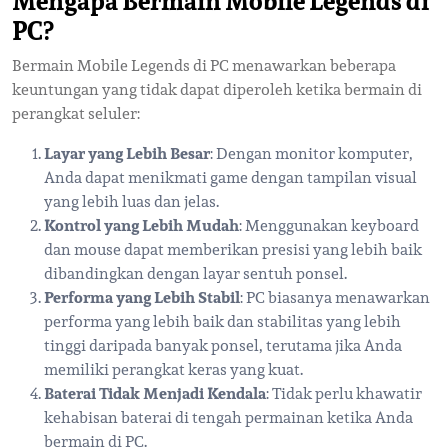
Mengapa Bermain Mobile Legends di
PC?
Bermain Mobile Legends di PC menawarkan beberapa
keuntungan yang tidak dapat diperoleh ketika bermain di
perangkat seluler:
Layar yang Lebih Besar
: Dengan monitor komputer,
Anda dapat menikmati game dengan tampilan visual
yang lebih luas dan jelas.
Kontrol yang Lebih Mudah
: Menggunakan keyboard
dan mouse dapat memberikan presisi yang lebih baik
dibandingkan dengan layar sentuh ponsel.
Performa yang Lebih Stabil
: PC biasanya menawarkan
performa yang lebih baik dan stabilitas yang lebih
tinggi daripada banyak ponsel, terutama jika Anda
memiliki perangkat keras yang kuat.
Baterai Tidak Menjadi Kendala
: Tidak perlu khawatir
kehabisan baterai di tengah permainan ketika Anda
bermain di PC.