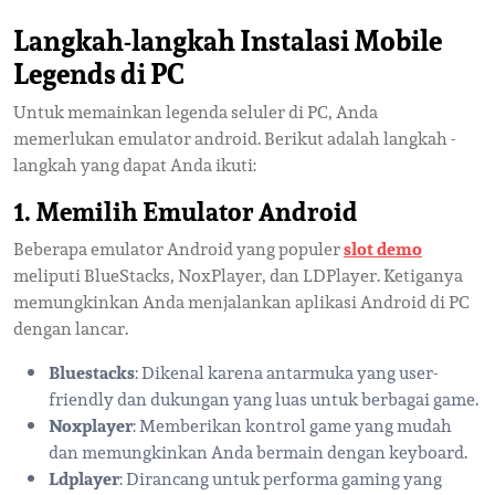
Langkah-langkah Instalasi Mobile
Legends di PC
Untuk memainkan legenda seluler di PC, Anda
memerlukan emulator android. Berikut adalah langkah -
langkah yang dapat Anda ikuti:
1. Memilih Emulator Android
Beberapa emulator Android yang populer
slot demo
meliputi BlueStacks, NoxPlayer, dan LDPlayer. Ketiganya
memungkinkan Anda menjalankan aplikasi Android di PC
dengan lancar.
Bluestacks
: Dikenal karena antarmuka yang user-
friendly dan dukungan yang luas untuk berbagai game.
Noxplayer
: Memberikan kontrol game yang mudah
dan memungkinkan Anda bermain dengan keyboard.
Ldplayer
: Dirancang untuk performa gaming yang