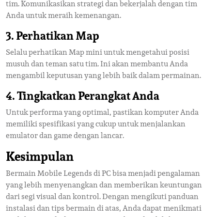
tim. Komunikasikan strategi dan bekerjalah dengan tim
Anda untuk meraih kemenangan.
3. Perhatikan Map
Selalu perhatikan Map mini untuk mengetahui posisi
musuh dan teman satu tim. Ini akan membantu Anda
mengambil keputusan yang lebih baik dalam permainan.
4. Tingkatkan Perangkat Anda
Untuk performa yang optimal, pastikan komputer Anda
memiliki spesifikasi yang cukup untuk menjalankan
emulator dan game dengan lancar.
Kesimpulan
Bermain Mobile Legends di PC bisa menjadi pengalaman
yang lebih menyenangkan dan memberikan keuntungan
dari segi visual dan kontrol. Dengan mengikuti panduan
instalasi dan tips bermain di atas, Anda dapat menikmati