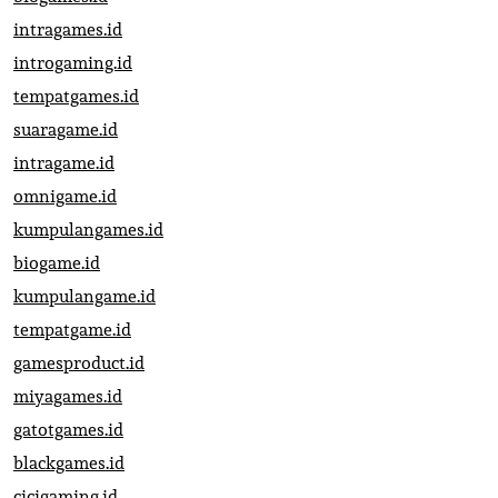
intragames.id
introgaming.id
tempatgames.id
suaragame.id
intragame.id
omnigame.id
kumpulangames.id
biogame.id
kumpulangame.id
tempatgame.id
gamesproduct.id
miyagames.id
gatotgames.id
blackgames.id
cicigaming.id