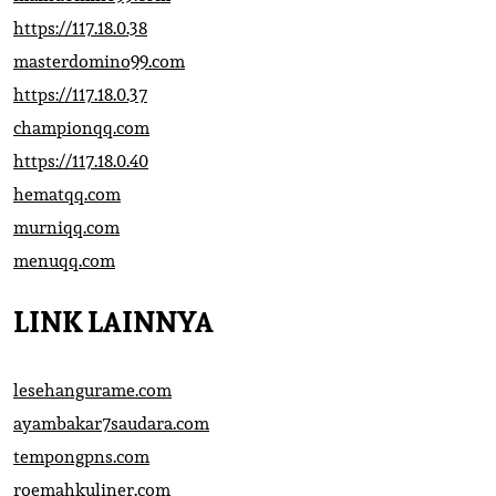
https://117.18.0.38
masterdomino99.com
https://117.18.0.37
championqq.com
https://117.18.0.40
hematqq.com
murniqq.com
menuqq.com
LINK LAINNYA
lesehangurame.com
ayambakar7saudara.com
tempongpns.com
roemahkuliner.com