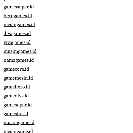
gamessuper.id
herogames.id
mesingames.id
divagames.id
vivagames.id
musimgames.id
namagames.id
gamecore.id
gamemesin.id
gamehero.id
gamediva.id
gamesuper.id
gamestar.id
musimgame.id
mesingame.id