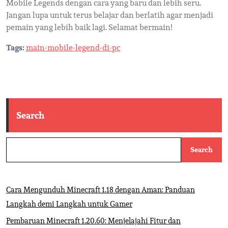
Mobile Legends dengan cara yang baru dan lebih seru.
Jangan lupa untuk terus belajar dan berlatih agar menjadi
pemain yang lebih baik lagi. Selamat bermain!
Tags:
main-mobile-legend-di-pc
Search
Search
Cara Mengunduh Minecraft 1.18 dengan Aman: Panduan
Langkah demi Langkah untuk Gamer
Pembaruan Minecraft 1.20.60: Menjelajahi Fitur dan