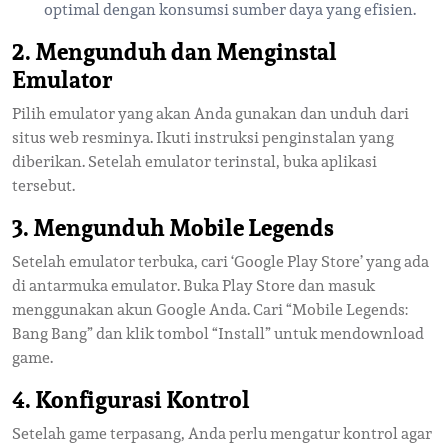
optimal dengan konsumsi sumber daya yang efisien.
2. Mengunduh dan Menginstal
Emulator
Pilih emulator yang akan Anda gunakan dan unduh dari
situs web resminya. Ikuti instruksi penginstalan yang
diberikan. Setelah emulator terinstal, buka aplikasi
tersebut.
3. Mengunduh Mobile Legends
Setelah emulator terbuka, cari ‘Google Play Store’ yang ada
di antarmuka emulator. Buka Play Store dan masuk
menggunakan akun Google Anda. Cari “Mobile Legends:
Bang Bang” dan klik tombol “Install” untuk mendownload
game.
4. Konfigurasi Kontrol
Setelah game terpasang, Anda perlu mengatur kontrol agar