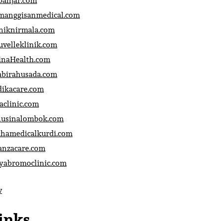
banjar.com
manggisanmedical.com
iniknirmala.com
uvelleklinik.com
inaHealth.com
abirahusada.com
dikacare.com
aclinic.com
nusinalombok.com
ahamedicalkurdi.com
anzacare.com
iyabromoclinic.com
v
inks