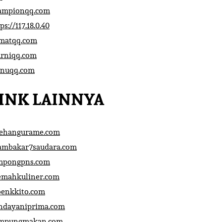
ampionqq.com
ps://117.18.0.40
matqq.com
rniqq.com
nuqq.com
INK LAINNYA
sehangurame.com
ambakar7saudara.com
mpongpns.com
emahkuliner.com
oenkkito.com
ndayaniprima.com
mpungmakan.com