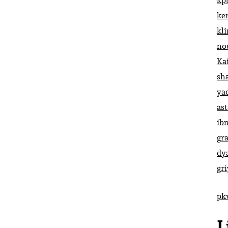
kp
ke
kl
no
Ka
sh
ya
ast
ib
gr
dy
gr
pk
L