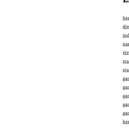
he
di
in
na
vi
st
st
ga
ga
ga
ga
ga
he