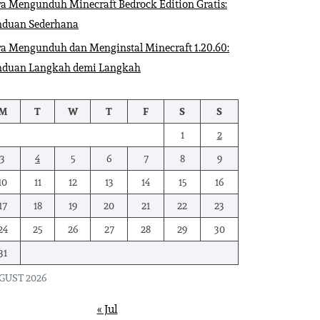
a Mengunduh Minecraft Bedrock Edition Gratis:
nduan Sederhana
a Mengunduh dan Menginstal Minecraft 1.20.60:
nduan Langkah demi Langkah
M
T
W
T
F
S
S
1
2
3
4
5
6
7
8
9
10
11
12
13
14
15
16
17
18
19
20
21
22
23
24
25
26
27
28
29
30
31
GUST 2026
« Jul