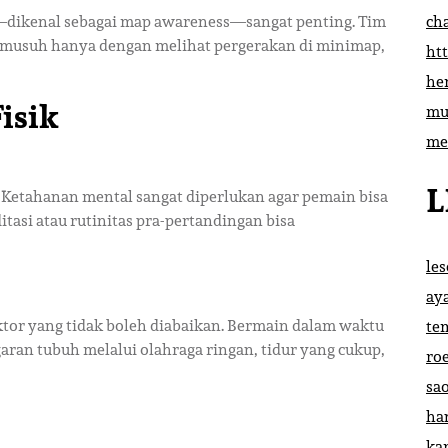
—dikenal sebagai map awareness—sangat penting. Tim
ch
 musuh hanya dengan melihat pergerakan di minimap,
htt
he
isik
mu
me
L
. Ketahanan mental sangat diperlukan agar pemain bisa
itasi atau rutinitas pra-pertandingan bisa
le
ay
ktor yang tidak boleh diabaikan. Bermain dalam waktu
te
ran tubuh melalui olahraga ringan, tidur yang cukup,
ro
sa
ha
ka