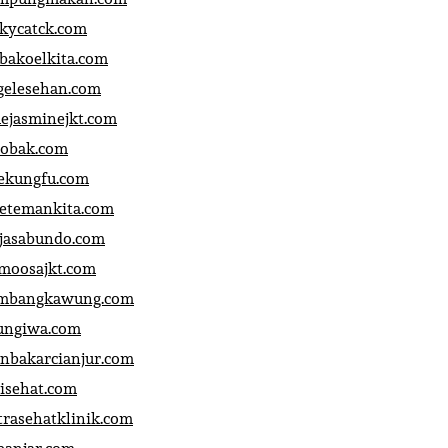
ckycatck.com
bakoelkita.com
gelesehan.com
uejasminejkt.com
obak.com
ekungfu.com
fetemankita.com
jasabundo.com
moosajkt.com
mbangkawung.com
ungiwa.com
anbakarcianjur.com
jisehat.com
trasehatklinik.com