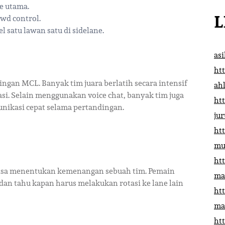
e utama.
L
wd control.
satu lawan satu di sidelane.
as
htt
ngan MCL. Banyak tim juara berlatih secara intensif
ah
i. Selain menggunakan voice chat, banyak tim juga
htt
ikasi cepat selama pertandingan.
ju
htt
mu
htt
 bisa menentukan kemenangan sebuah tim. Pemain
ma
 dan tahu kapan harus melakukan rotasi ke lane lain
htt
ma
htt