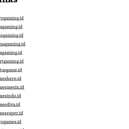
rogaming.id
vagaming.id
dogaming.id
magaming.id
vagaming.id
artgaming.id
atusgame.id
meshero.id
mesmesin.id
mesindo.id
mesdiva.id
messuper.id
rogames.id