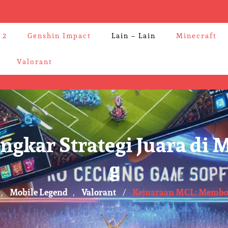
 2
Genshin Impact
Lain – Lain
Minecraft
Valorant
kar Strategi Juara di M
g
Mobile Legend
Valorant
Kejuaraan MCL: Membong
,
,
/