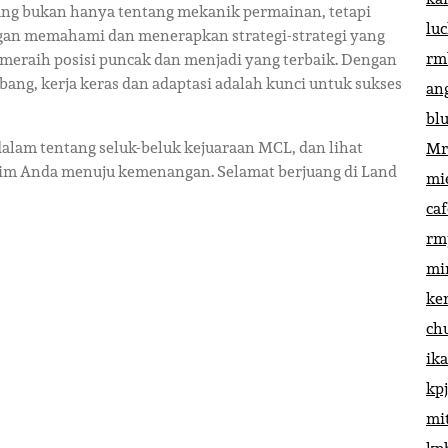
ng bukan hanya tentang mekanik permainan, tetapi
lu
ngan memahami dan menerapkan strategi-strategi yang
rm
 meraih posisi puncak dan menjadi yang terbaik. Dengan
ang, kerja keras dan adaptasi adalah kunci untuk sukses
an
bl
lam tentang seluk-beluk kejuaraan MCL, dan lihat
Mr
tim Anda menuju kemenangan. Selamat berjuang di Land
mi
ca
rm
mi
ke
ch
ik
kp
mi