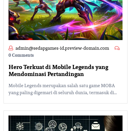
admin@sedapgames-id.preview-domain.com
0 Comments
Hero Terkuat di Mobile Legends yang
Mendominasi Pertandingan
Mobile Legends merupakan salah satu game MOBA
yang paling digemari di seluruh dunia, termasuk di…