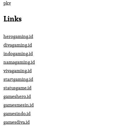
pkv
Links
herogaming.id
divagaming.id
indogaming.id
namagaming.id
vivagaming.id
startgaming.id
statusgame.id
gameshero.id
gamesmesin.id
gamesindo.id
gamesdiva.id