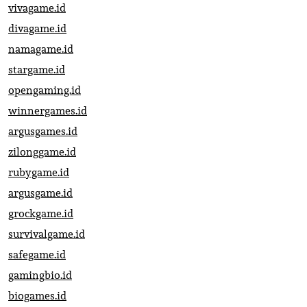
vivagame.id
divagame.id
namagame.id
stargame.id
opengaming.id
winnergames.id
argusgames.id
zilonggame.id
rubygame.id
argusgame.id
grockgame.id
survivalgame.id
safegame.id
gamingbio.id
biogames.id