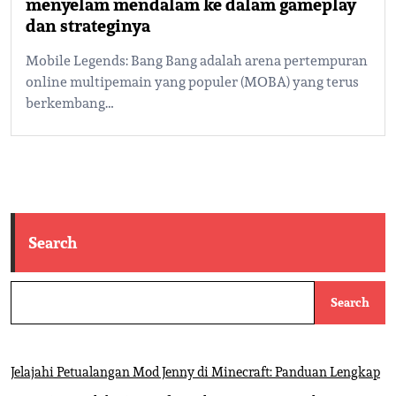
menyelam mendalam ke dalam gameplay
dan strateginya
Mobile Legends: Bang Bang adalah arena pertempuran
online multipemain yang populer (MOBA) yang terus
berkembang…
Search
Search
Jelajahi Petualangan Mod Jenny di Minecraft: Panduan Lengkap