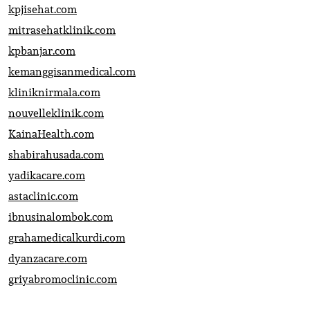
kpjisehat.com
mitrasehatklinik.com
kpbanjar.com
kemanggisanmedical.com
kliniknirmala.com
nouvelleklinik.com
KainaHealth.com
shabirahusada.com
yadikacare.com
astaclinic.com
ibnusinalombok.com
grahamedicalkurdi.com
dyanzacare.com
griyabromoclinic.com