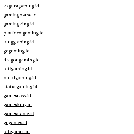
kaguragaming.id
gamingname.id
gamingking.id
platformgaming.id
kinggaming.id
gogaming.id
dragongaming.id
ultigaming.id
multigaming.id
statusgaming.id
gameseasy.id
gamesking.id
gamesname.id
gogames.id
ultigames.id