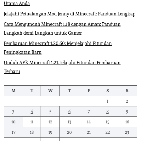
Utama Anda
Jelajahi Petualangan Mod Jenny di Minecraft: Panduan Lengkap
Cara Mengunduh Minecraft 1.18 dengan Aman: Panduan
Langkah demi Langkah untuk Gamer
Pembaruan Minecraft 1.20.60: Menjelajahi Fitur dan
Peningkatan Baru
Unduh APK Minecraft 1.21: Jelajahi Fitur dan Pembaruan
Terbaru
M
T
W
T
F
S
S
1
2
3
4
5
6
7
8
9
10
11
12
13
14
15
16
17
18
19
20
21
22
23