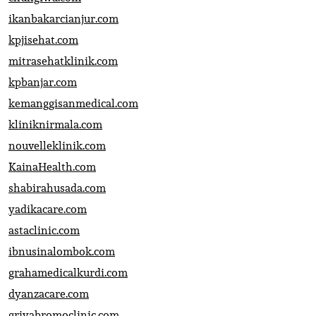
ikanbakarcianjur.com
kpjisehat.com
mitrasehatklinik.com
kpbanjar.com
kemanggisanmedical.com
kliniknirmala.com
nouvelleklinik.com
KainaHealth.com
shabirahusada.com
yadikacare.com
astaclinic.com
ibnusinalombok.com
grahamedicalkurdi.com
dyanzacare.com
griyabromoclinic.com