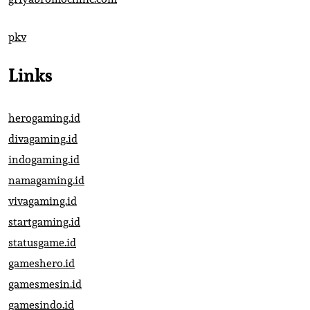
pkv
Links
herogaming.id
divagaming.id
indogaming.id
namagaming.id
vivagaming.id
startgaming.id
statusgame.id
gameshero.id
gamesmesin.id
gamesindo.id