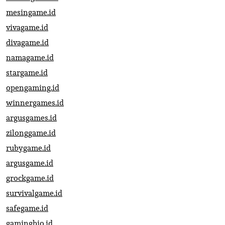
mesingame.id
vivagame.id
divagame.id
namagame.id
stargame.id
opengaming.id
winnergames.id
argusgames.id
zilonggame.id
rubygame.id
argusgame.id
grockgame.id
survivalgame.id
safegame.id
gamingbio.id