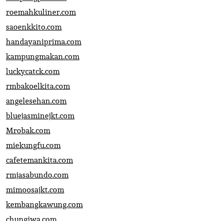
roemahkuliner.com
saoenkkito.com
handayaniprima.com
kampungmakan.com
luckycatck.com
rmbakoelkita.com
angelesehan.com
bluejasminejkt.com
Mrobak.com
miekungfu.com
cafetemankita.com
rmjasabundo.com
mimoosajkt.com
kembangkawung.com
chungiwa.com