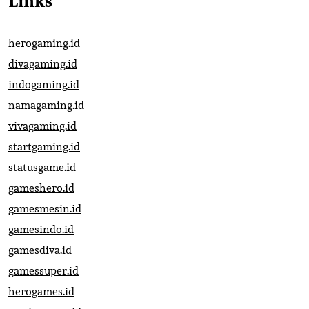
Links
herogaming.id
divagaming.id
indogaming.id
namagaming.id
vivagaming.id
startgaming.id
statusgame.id
gameshero.id
gamesmesin.id
gamesindo.id
gamesdiva.id
gamessuper.id
herogames.id