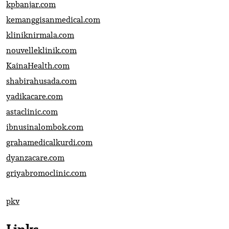
kpbanjar.com
kemanggisanmedical.com
kliniknirmala.com
nouvelleklinik.com
KainaHealth.com
shabirahusada.com
yadikacare.com
astaclinic.com
ibnusinalombok.com
grahamedicalkurdi.com
dyanzacare.com
griyabromoclinic.com
pkv