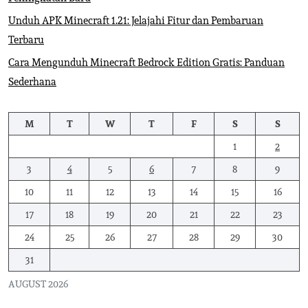
Unduh APK Minecraft 1.21: Jelajahi Fitur dan Pembaruan
Terbaru
Cara Mengunduh Minecraft Bedrock Edition Gratis: Panduan
Sederhana
M
T
W
T
F
S
S
1
2
3
4
5
6
7
8
9
10
11
12
13
14
15
16
17
18
19
20
21
22
23
24
25
26
27
28
29
30
31
AUGUST 2026