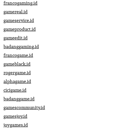
francogaming.id
gamereal.id
gameservice.id
gameproduct.id
gameedit.id
badanggaming.id
francogame.id
gameblack.id
rogergame.id
alphagame.id
cicigame.id
badanggame.id
gamescommunity.id
gamesjoy.id
joygames.id