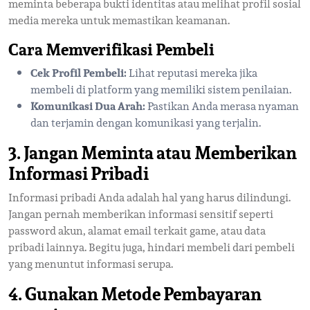
meminta beberapa bukti identitas atau melihat profil sosial
media mereka untuk memastikan keamanan.
Cara Memverifikasi Pembeli
Cek Profil Pembeli:
Lihat reputasi mereka jika
membeli di platform yang memiliki sistem penilaian.
Komunikasi Dua Arah:
Pastikan Anda merasa nyaman
dan terjamin dengan komunikasi yang terjalin.
3. Jangan Meminta atau Memberikan
Informasi Pribadi
Informasi pribadi Anda adalah hal yang harus dilindungi.
Jangan pernah memberikan informasi sensitif seperti
password akun, alamat email terkait game, atau data
pribadi lainnya. Begitu juga, hindari membeli dari pembeli
yang menuntut informasi serupa.
4. Gunakan Metode Pembayaran