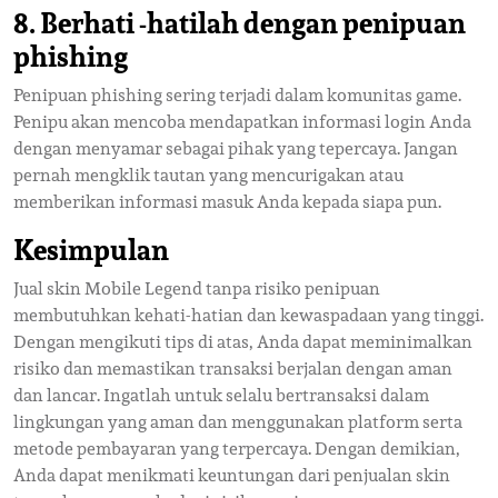
8. Berhati -hatilah dengan penipuan
phishing
Penipuan phishing sering terjadi dalam komunitas game.
Penipu akan mencoba mendapatkan informasi login Anda
dengan menyamar sebagai pihak yang tepercaya. Jangan
pernah mengklik tautan yang mencurigakan atau
memberikan informasi masuk Anda kepada siapa pun.
Kesimpulan
Jual skin Mobile Legend tanpa risiko penipuan
membutuhkan kehati-hatian dan kewaspadaan yang tinggi.
Dengan mengikuti tips di atas, Anda dapat meminimalkan
risiko dan memastikan transaksi berjalan dengan aman
dan lancar. Ingatlah untuk selalu bertransaksi dalam
lingkungan yang aman dan menggunakan platform serta
metode pembayaran yang terpercaya. Dengan demikian,
Anda dapat menikmati keuntungan dari penjualan skin