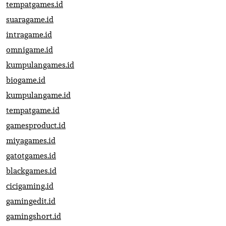
tempatgames.id
suaragame.id
intragame.id
omnigame.id
kumpulangames.id
biogame.id
kumpulangame.id
tempatgame.id
gamesproduct.id
miyagames.id
gatotgames.id
blackgames.id
cicigaming.id
gamingedit.id
gamingshort.id