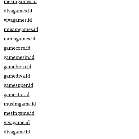
mesingames.id
divagames.id
vivagames.id
musimgames.id
namagames.id
gamecore.id
gamemesin.id
gamehero.id
gamediva.id
gamesuper.id
gamestar.id
musimgame.id
mesingame.id
vivagame.id
divagame.id