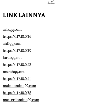
« Jul
LINK LAINNYA
asikqq.com
https://117.18.0.36
ahliqq.com
https://117.18.0.39
jurusqq.net
https://117.18.0.42
murahqq.net
https://117.18.0.41
maindomino99.com
https://117.18.0.38
masterdomino99.com