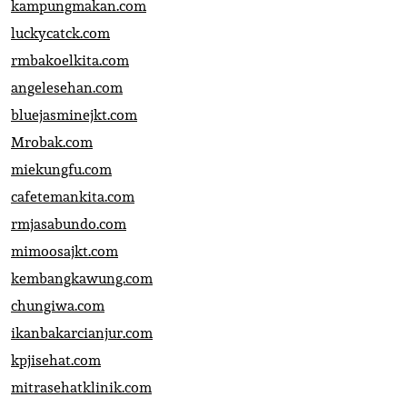
kampungmakan.com
luckycatck.com
rmbakoelkita.com
angelesehan.com
bluejasminejkt.com
Mrobak.com
miekungfu.com
cafetemankita.com
rmjasabundo.com
mimoosajkt.com
kembangkawung.com
chungiwa.com
ikanbakarcianjur.com
kpjisehat.com
mitrasehatklinik.com