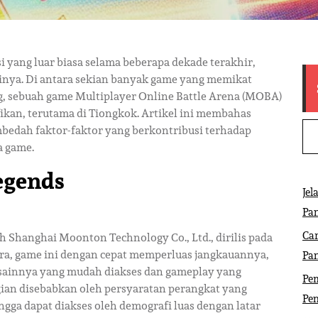
i yang luar biasa selama beberapa dekade terakhir,
nya. Di antara sekian banyak game yang memikat
g, sebuah game Multiplayer Online Battle Arena (MOBA)
ikan, terutama di Tiongkok. Artikel ini membahas
bedah faktor-faktor yang berkontribusi terhadap
a game.
egends
Jel
Pa
Ca
 Shanghai Moonton Technology Co., Ltd., dirilis pada
ra, game ini dengan cepat memperluas jangkauannya,
Pa
sainnya yang mudah diakses dan gameplay yang
Pem
gian disebabkan oleh persyaratan perangkat yang
Pe
gga dapat diakses oleh demografi luas dengan latar