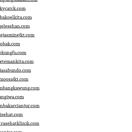
ckycatck.com
bakoelkita.com
gelesehan.com
uejasminejkt.com
obak.com
ekungfu.com
fetemankita.com
jasabundo.com
moosajkt.com
mbangkawung.com
ungiwa.com
anbakarcianjur.com
jisehat.com
trasehatklinik.com