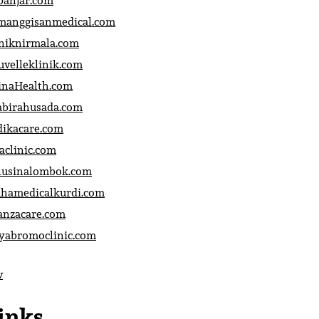
banjar.com
manggisanmedical.com
iniknirmala.com
uvelleklinik.com
inaHealth.com
abirahusada.com
dikacare.com
aclinic.com
nusinalombok.com
ahamedicalkurdi.com
anzacare.com
iyabromoclinic.com
v
inks