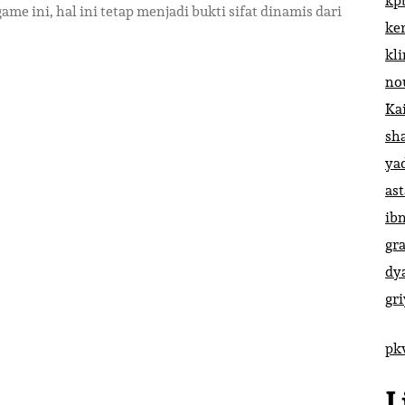
kp
e ini, hal ini tetap menjadi bukti sifat dinamis dari
ke
kl
no
Ka
sh
ya
ast
ib
gr
dy
gr
pk
L