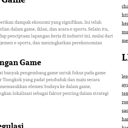
ch
htt
rikan dampak ekonomi yang signifikan. Ini telah
he
an dalam game, iklan, dan acara e-sports. Selain itu,
mu
ap penciptaan lapangan kerja di industri ini, mulai dari
me
ajemen e-sports, dan meningkatkan perekonomian
L
angan Game
asi banyak pengembang game untuk fokus pada game
le
sar Tiongkok yang padat penduduk dan maju secara
ay
tuk memasukkan elemen budaya ke dalam game,
 lokalisasi sebagai faktor penting dalam strategi
te
ro
sa
ha
gulasi
ka