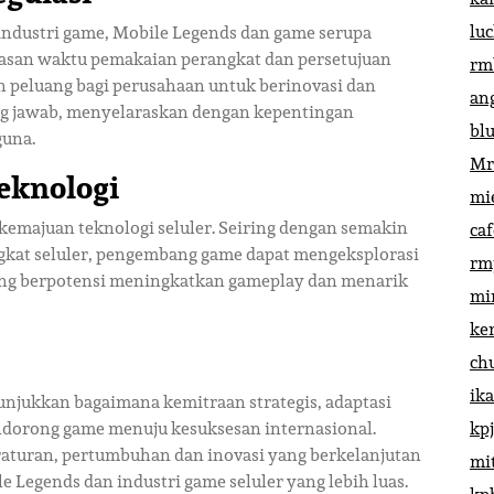
lu
industri game, Mobile Legends dan game serupa
asan waktu pemakaian perangkat dan persetujuan
rm
 peluang bagi perusahaan untuk berinovasi dan
an
g jawab, menyelaraskan dengan kepentingan
bl
guna.
Mr
eknologi
mi
emajuan teknologi seluler. Seiring dengan semakin
ca
gkat seluler, pengembang game dapat mengeksplorasi
rm
ang berpotensi meningkatkan gameplay dan menarik
mi
ke
ch
ik
njukkan bagaimana kemitraan strategis, adaptasi
ndorong game menuju kesuksesan internasional.
kp
aturan, pertumbuhan dan inovasi yang berkelanjutan
mi
 Legends dan industri game seluler yang lebih luas.