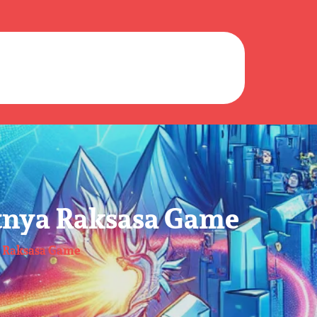
itnya Raksasa Game
a Raksasa Game