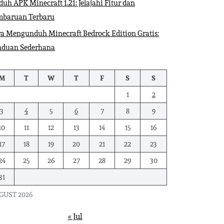
uh APK Minecraft 1.21: Jelajahi Fitur dan
mbaruan Terbaru
a Mengunduh Minecraft Bedrock Edition Gratis:
nduan Sederhana
M
T
W
T
F
S
S
1
2
3
4
5
6
7
8
9
10
11
12
13
14
15
16
17
18
19
20
21
22
23
24
25
26
27
28
29
30
31
GUST 2026
« Jul