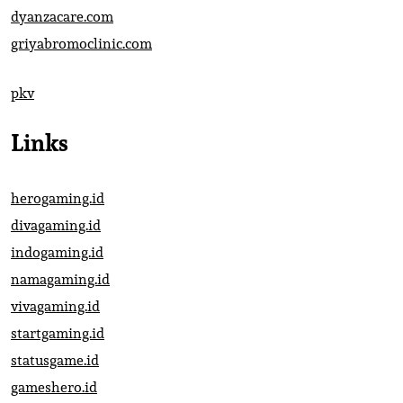
dyanzacare.com
griyabromoclinic.com
pkv
Links
herogaming.id
divagaming.id
indogaming.id
namagaming.id
vivagaming.id
startgaming.id
statusgame.id
gameshero.id