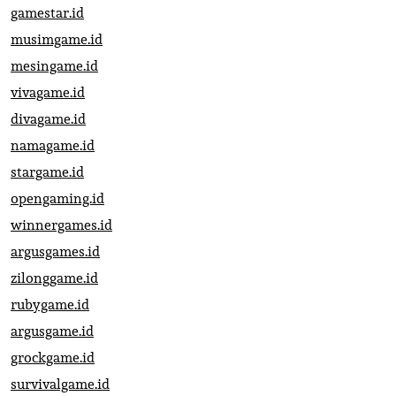
gamestar.id
musimgame.id
mesingame.id
vivagame.id
divagame.id
namagame.id
stargame.id
opengaming.id
winnergames.id
argusgames.id
zilonggame.id
rubygame.id
argusgame.id
grockgame.id
survivalgame.id