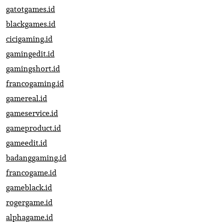
gatotgames.id
blackgames.id
cicigaming.id
gamingedit.id
gamingshort.id
francogaming.id
gamereal.id
gameservice.id
gameproduct.id
gameedit.id
badanggaming.id
francogame.id
gameblack.id
rogergame.id
alphagame.id