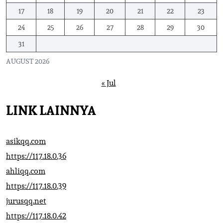
17
18
19
20
21
22
23
24
25
26
27
28
29
30
31
AUGUST 2026
« Jul
LINK LAINNYA
asikqq.com
https://117.18.0.36
ahliqq.com
https://117.18.0.39
jurusqq.net
https://117.18.0.42