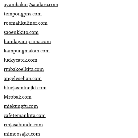
ayambakar7saudara.com
tempongpns.com
roemahkuliner.com
saoenkkito.com
handayaniprima.com
kampungmakan.com
luckycatck.com
rmbakoelkita.com
angelesehan.com
bluejasminejkt.com
Mrobak.com
miekungfu.com
cafetemankita.com
rmjasabundo.com
mimoosajkt.com