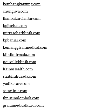
kembangkawung.com
chungiwa.com
ikanbakarcianjur.com
kpjisehat.com
mitrasehatklinik.com
kpbanjar.com
kemanggisanmedical.com
kliniknirmala.com
nouvelleklinik.com
KainaHealth.com
shabirahusada.com
yadikacare.com
astaclinic.com
ibnusinalombok.com
grahamedicalkurdi.com