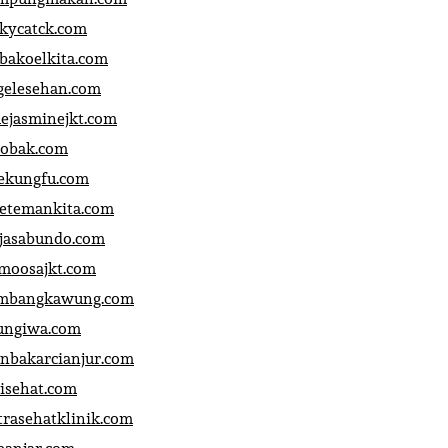
ckycatck.com
bakoelkita.com
gelesehan.com
uejasminejkt.com
obak.com
ekungfu.com
fetemankita.com
jasabundo.com
moosajkt.com
mbangkawung.com
ungiwa.com
anbakarcianjur.com
jisehat.com
trasehatklinik.com