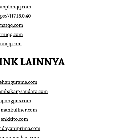
ampionqq.com
ps://117.18.0.40
matqq.com
rniqq.com
nuqq.com
INK LAINNYA
sehangurame.com
ambakar7saudara.com
mpongpns.com
emahkuliner.com
oenkkito.com
ndayaniprima.com
mpungmakan.com