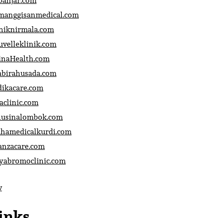
banjar.com
manggisanmedical.com
iniknirmala.com
uvelleklinik.com
inaHealth.com
abirahusada.com
dikacare.com
aclinic.com
nusinalombok.com
ahamedicalkurdi.com
anzacare.com
iyabromoclinic.com
v
inks