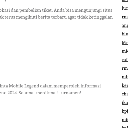
lu
lokasi dan pembelian tiket, Anda bisa mengunjungi situs
rm
k terus mengikuti berita terbaru agar tidak ketinggalan
an
bl
Mr
mi
ca
rm
mi
ke
ecinta Mobile Legend dalam memperoleh informasi
gend 2024. Selamat menikmati turnamen!
ch
ik
kp
mi