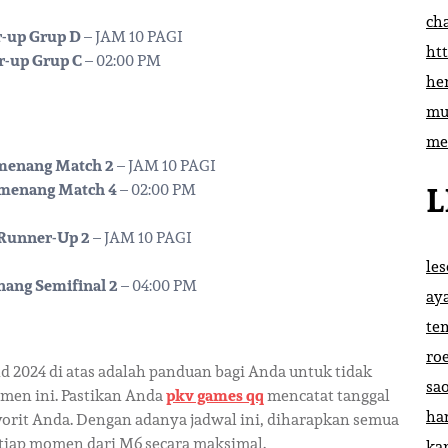
ch
r-up Grup D
– JAM 10 PAGI
htt
r-up Grup C
– 02:00 PM
he
mu
me
emenang Match 2
– JAM 10 PAGI
L
emenang Match 4
– 02:00 PM
 Runner-Up 2
– JAM 10 PAGI
le
nang Semifinal 2
– 04:00 PM
ay
te
ro
 2024 di atas adalah panduan bagi Anda untuk tidak
sa
men ini. Pastikan Anda
pkv games qq
mencatat tanggal
ha
orit Anda. Dengan adanya jadwal ini, diharapkan semua
tiap momen dari M6 secara maksimal.
ka