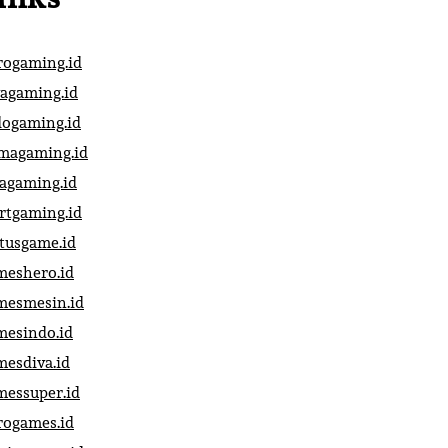
rogaming.id
vagaming.id
dogaming.id
magaming.id
vagaming.id
artgaming.id
atusgame.id
meshero.id
mesmesin.id
mesindo.id
mesdiva.id
messuper.id
rogames.id