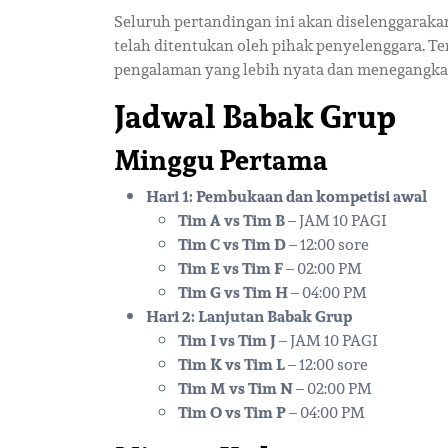
Seluruh pertandingan ini akan diselenggarakan
telah ditentukan oleh pihak penyelenggara. Te
pengalaman yang lebih nyata dan menegangka
Jadwal Babak Grup
Minggu Pertama
Hari 1: Pembukaan dan kompetisi awal
Tim A vs Tim B
– JAM 10 PAGI
Tim C vs Tim D
– 12:00 sore
Tim E vs Tim F
– 02:00 PM
Tim G vs Tim H
– 04:00 PM
Hari 2: Lanjutan Babak Grup
Tim I vs Tim J
– JAM 10 PAGI
Tim K vs Tim L
– 12:00 sore
Tim M vs Tim N
– 02:00 PM
Tim O vs Tim P
– 04:00 PM