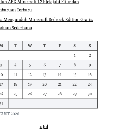
uh APK Minecraft 1.21: Jelajahi Fitur dan
mbaruan Terbaru
a Mengunduh Minecraft Bedrock Edition Gratis:
nduan Sederhana
M
T
W
T
F
S
S
1
2
3
4
5
6
7
8
9
10
11
12
13
14
15
16
17
18
19
20
21
22
23
24
25
26
27
28
29
30
31
GUST 2026
« Jul