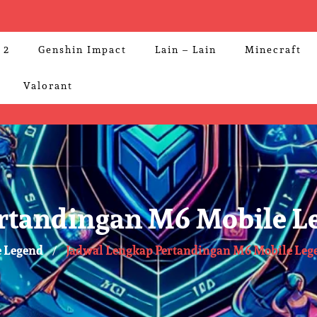
 2
Genshin Impact
Lain – Lain
Minecraft
Valorant
rtandingan M6 Mobile L
 Legend
Jadwal Lengkap Pertandingan M6 Mobile Leg
/