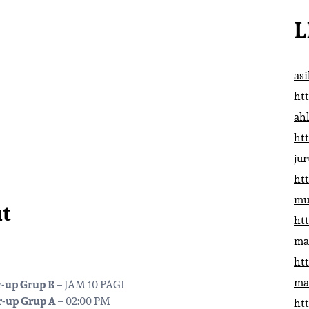
L
as
htt
ah
htt
ju
htt
mu
t
htt
ma
htt
ma
-up Grup B
– JAM 10 PAGI
r-up Grup A
– 02:00 PM
htt