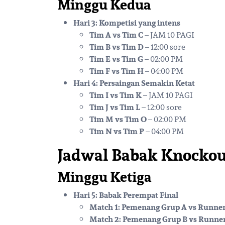
Minggu Kedua
Hari 3: Kompetisi yang intens
Tim A vs Tim C
– JAM 10 PAGI
Tim B vs Tim D
– 12:00 sore
Tim E vs Tim G
– 02:00 PM
Tim F vs Tim H
– 04:00 PM
Hari 4: Persaingan Semakin Ketat
Tim I vs Tim K
– JAM 10 PAGI
Tim J vs Tim L
– 12:00 sore
Tim M vs Tim O
– 02:00 PM
Tim N vs Tim P
– 04:00 PM
Jadwal Babak Knockou
Minggu Ketiga
Hari 5: Babak Perempat Final
Match 1: Pemenang Grup A vs Runner
Match 2: Pemenang Grup B vs Runne