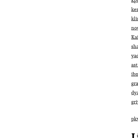
kp
ke
kl
no
Ka
sh
ya
ast
ib
gr
dy
gr
pk
L