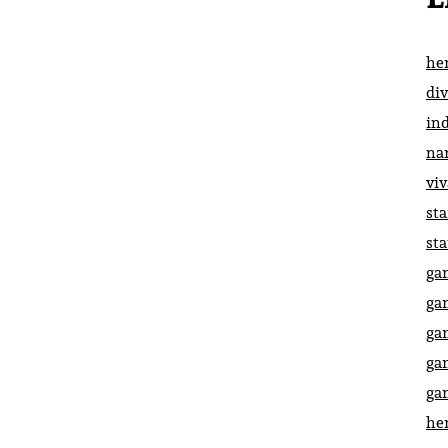
he
di
in
na
vi
st
st
ga
ga
ga
ga
ga
he