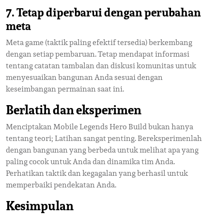
7.
Tetap diperbarui dengan perubahan
meta
Meta game (taktik paling efektif tersedia) berkembang
dengan setiap pembaruan. Tetap mendapat informasi
tentang catatan tambalan dan diskusi komunitas untuk
menyesuaikan bangunan Anda sesuai dengan
keseimbangan permainan saat ini.
Berlatih dan eksperimen
Menciptakan Mobile Legends Hero Build bukan hanya
tentang teori; Latihan sangat penting. Bereksperimenlah
dengan bangunan yang berbeda untuk melihat apa yang
paling cocok untuk Anda dan dinamika tim Anda.
Perhatikan taktik dan kegagalan yang berhasil untuk
memperbaiki pendekatan Anda.
Kesimpulan