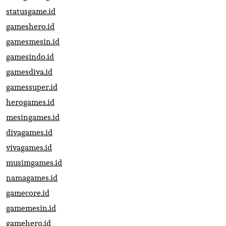
statusgame.id
gameshero.id
gamesmesin.id
gamesindo.id
gamesdiva.id
gamessuper.id
herogames.id
mesingames.id
divagames.id
vivagames.id
musimgames.id
namagames.id
gamecore.id
gamemesin.id
gamehero.id