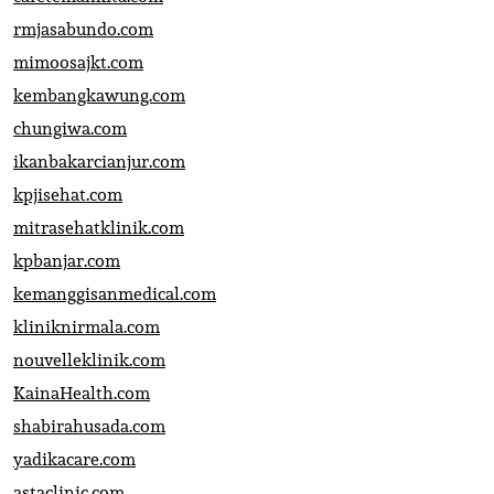
rmjasabundo.com
mimoosajkt.com
kembangkawung.com
chungiwa.com
ikanbakarcianjur.com
kpjisehat.com
mitrasehatklinik.com
kpbanjar.com
kemanggisanmedical.com
kliniknirmala.com
nouvelleklinik.com
KainaHealth.com
shabirahusada.com
yadikacare.com
astaclinic.com