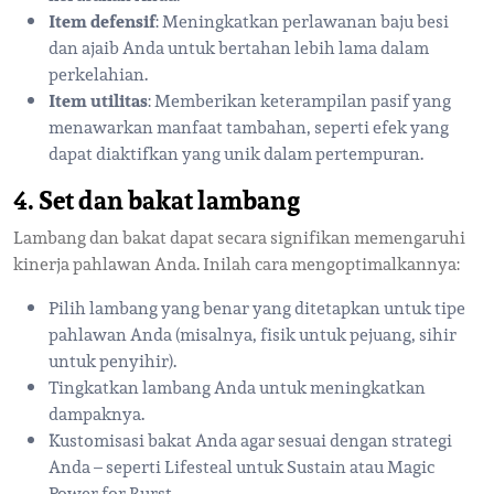
Item defensif
: Meningkatkan perlawanan baju besi
dan ajaib Anda untuk bertahan lebih lama dalam
perkelahian.
Item utilitas
: Memberikan keterampilan pasif yang
menawarkan manfaat tambahan, seperti efek yang
dapat diaktifkan yang unik dalam pertempuran.
4.
Set dan bakat lambang
Lambang dan bakat dapat secara signifikan memengaruhi
kinerja pahlawan Anda. Inilah cara mengoptimalkannya:
Pilih lambang yang benar yang ditetapkan untuk tipe
pahlawan Anda (misalnya, fisik untuk pejuang, sihir
untuk penyihir).
Tingkatkan lambang Anda untuk meningkatkan
dampaknya.
Kustomisasi bakat Anda agar sesuai dengan strategi
Anda – seperti Lifesteal untuk Sustain atau Magic
Power for Burst.