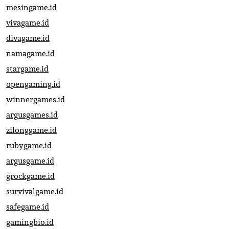
mesingame.id
vivagame.id
divagame.id
namagame.id
stargame.id
opengaming.id
winnergames.id
argusgames.id
zilonggame.id
rubygame.id
argusgame.id
grockgame.id
survivalgame.id
safegame.id
gamingbio.id