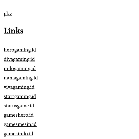
pkv
Links
herogaming.id
divagaming.id
indogaming.id
namagaming.id
vivagaming.id
startgaming.id
statusgame.id
gameshero.id
gamesmesin.id
gamesindo.id