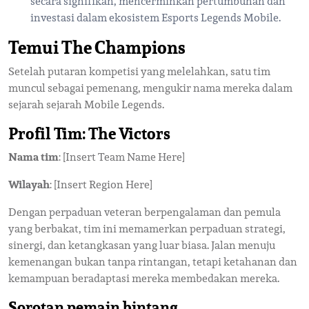
secara signifikan, mencerminkan pertumbuhan dan
investasi dalam ekosistem Esports Legends Mobile.
Temui The Champions
Setelah putaran kompetisi yang melelahkan, satu tim
muncul sebagai pemenang, mengukir nama mereka dalam
sejarah sejarah Mobile Legends.
Profil Tim: The Victors
Nama tim
: [Insert Team Name Here]
Wilayah
: [Insert Region Here]
Dengan perpaduan veteran berpengalaman dan pemula
yang berbakat, tim ini memamerkan perpaduan strategi,
sinergi, dan ketangkasan yang luar biasa. Jalan menuju
kemenangan bukan tanpa rintangan, tetapi ketahanan dan
kemampuan beradaptasi mereka membedakan mereka.
Sorotan pemain bintang