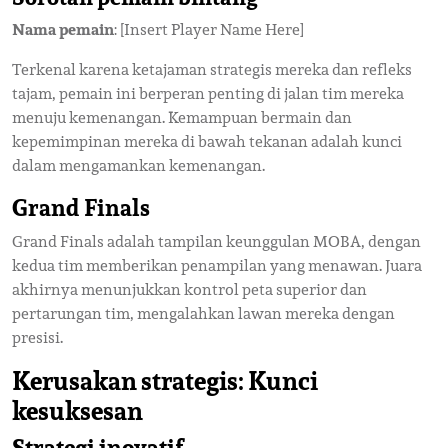
Nama pemain
: [Insert Player Name Here]
Terkenal karena ketajaman strategis mereka dan refleks
tajam, pemain ini berperan penting di jalan tim mereka
menuju kemenangan. Kemampuan bermain dan
kepemimpinan mereka di bawah tekanan adalah kunci
dalam mengamankan kemenangan.
Grand Finals
Grand Finals adalah tampilan keunggulan MOBA, dengan
kedua tim memberikan penampilan yang menawan. Juara
akhirnya menunjukkan kontrol peta superior dan
pertarungan tim, mengalahkan lawan mereka dengan
presisi.
Kerusakan strategis: Kunci
kesuksesan
Strategi inovatif