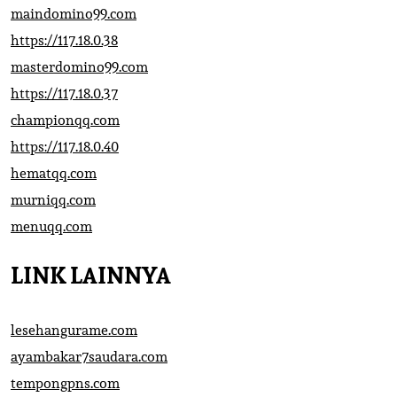
maindomino99.com
https://117.18.0.38
masterdomino99.com
https://117.18.0.37
championqq.com
https://117.18.0.40
hematqq.com
murniqq.com
menuqq.com
LINK LAINNYA
lesehangurame.com
ayambakar7saudara.com
tempongpns.com