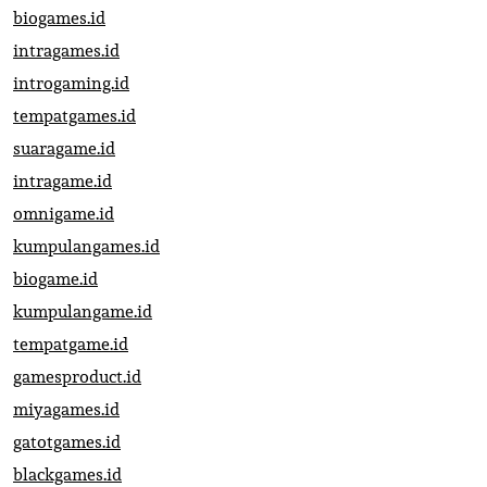
biogames.id
intragames.id
introgaming.id
tempatgames.id
suaragame.id
intragame.id
omnigame.id
kumpulangames.id
biogame.id
kumpulangame.id
tempatgame.id
gamesproduct.id
miyagames.id
gatotgames.id
blackgames.id