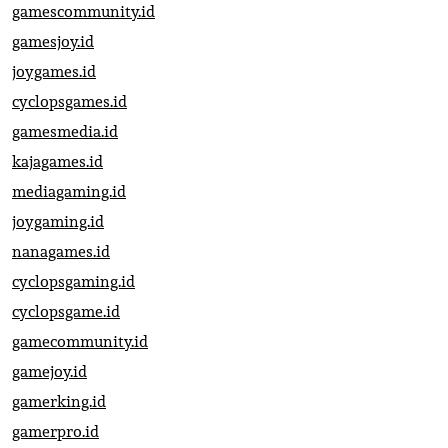
gamescommunity.id
gamesjoy.id
joygames.id
cyclopsgames.id
gamesmedia.id
kajagames.id
mediagaming.id
joygaming.id
nanagames.id
cyclopsgaming.id
cyclopsgame.id
gamecommunity.id
gamejoy.id
gamerking.id
gamerpro.id