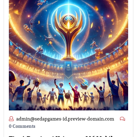
admin@sedapgames-id.preview-domain.com
0 Comments