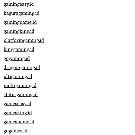
gamingeasy.id
kaguragaming.id
gamingname.id
gamingking.id
platformgaming.id
kinggaming.id
gogaming.id
dragongaming.id
ultigaming.id
multigaming.id
statusgaming.id
gameseasy.id
gamesking.id
gamesname.id
gogames.id