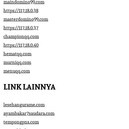
maindomino99.com
https://117.18.0.38
masterdomino99.com
https://117.18.0.37
championqq.com
https://117.18.0.40
hematqq.com
murniqq.com
menuqq.com
LINK LAINNYA
lesehangurame.com
ayambakar7saudara.com
tempongpns.com