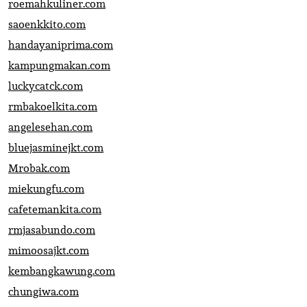
roemahkuliner.com
saoenkkito.com
handayaniprima.com
kampungmakan.com
luckycatck.com
rmbakoelkita.com
angelesehan.com
bluejasminejkt.com
Mrobak.com
miekungfu.com
cafetemankita.com
rmjasabundo.com
mimoosajkt.com
kembangkawung.com
chungiwa.com