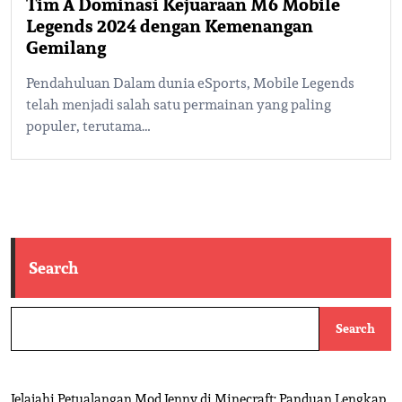
Tim A Dominasi Kejuaraan M6 Mobile
Legends 2024 dengan Kemenangan
Gemilang
Pendahuluan Dalam dunia eSports, Mobile Legends
telah menjadi salah satu permainan yang paling
populer, terutama…
Search
Search
Jelajahi Petualangan Mod Jenny di Minecraft: Panduan Lengkap