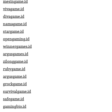
mesingame.id
vivagame.id
divagame.id
namagame.id
stargame.id
opengaming.id
winnergames.id
argusgames.id
zilonggame.id
rubygame.id
argusgame.id
grockgame.id
survivalgame.id
safegame.id
gamingbio.id