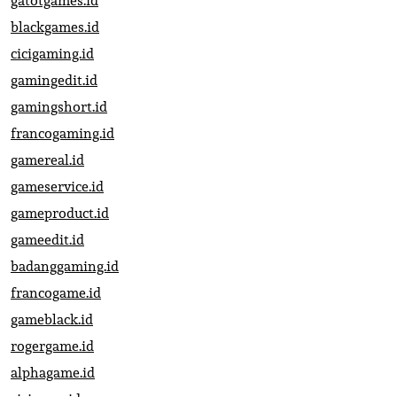
gatotgames.id
blackgames.id
cicigaming.id
gamingedit.id
gamingshort.id
francogaming.id
gamereal.id
gameservice.id
gameproduct.id
gameedit.id
badanggaming.id
francogame.id
gameblack.id
rogergame.id
alphagame.id