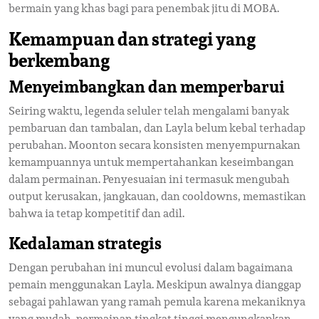
bermain yang khas bagi para penembak jitu di MOBA.
Kemampuan dan strategi yang
berkembang
Menyeimbangkan dan memperbarui
Seiring waktu, legenda seluler telah mengalami banyak
pembaruan dan tambalan, dan Layla belum kebal terhadap
perubahan. Moonton secara konsisten menyempurnakan
kemampuannya untuk mempertahankan keseimbangan
dalam permainan. Penyesuaian ini termasuk mengubah
output kerusakan, jangkauan, dan cooldowns, memastikan
bahwa ia tetap kompetitif dan adil.
Kedalaman strategis
Dengan perubahan ini muncul evolusi dalam bagaimana
pemain menggunakan Layla. Meskipun awalnya dianggap
sebagai pahlawan yang ramah pemula karena mekaniknya
yang mudah, permainan tingkat tinggi mengungkapkan