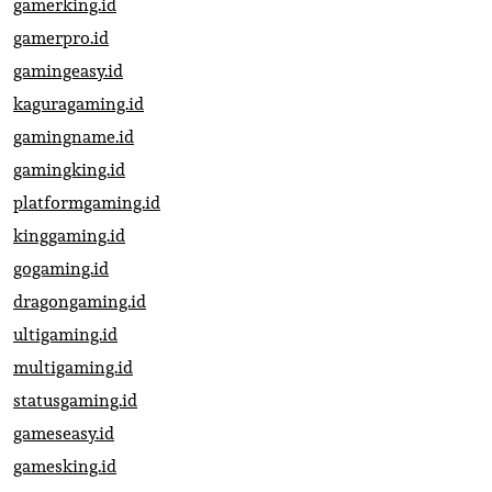
gamerking.id
gamerpro.id
gamingeasy.id
kaguragaming.id
gamingname.id
gamingking.id
platformgaming.id
kinggaming.id
gogaming.id
dragongaming.id
ultigaming.id
multigaming.id
statusgaming.id
gameseasy.id
gamesking.id