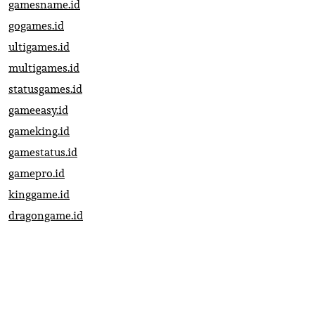
gamesname.id
gogames.id
ultigames.id
multigames.id
statusgames.id
gameeasy.id
gameking.id
gamestatus.id
gamepro.id
kinggame.id
dragongame.id