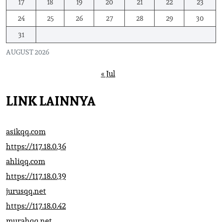
17
18
19
20
21
22
23
24
25
26
27
28
29
30
31
AUGUST 2026
« Jul
LINK LAINNYA
asikqq.com
https://117.18.0.36
ahliqq.com
https://117.18.0.39
jurusqq.net
https://117.18.0.42
murahqq.net