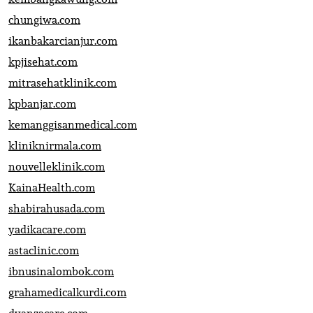
chungiwa.com
ikanbakarcianjur.com
kpjisehat.com
mitrasehatklinik.com
kpbanjar.com
kemanggisanmedical.com
kliniknirmala.com
nouvelleklinik.com
KainaHealth.com
shabirahusada.com
yadikacare.com
astaclinic.com
ibnusinalombok.com
grahamedicalkurdi.com