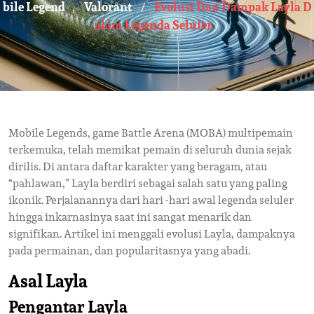
Bile Legend
Valorant
Evolusi Dan Dampak Layla D
,
/
Alam Legenda Seluler
Mobile Legends, game Battle Arena (MOBA) multipemain
terkemuka, telah memikat pemain di seluruh dunia sejak
dirilis. Di antara daftar karakter yang beragam, atau
“pahlawan,” Layla berdiri sebagai salah satu yang paling
ikonik. Perjalanannya dari hari -hari awal legenda seluler
hingga inkarnasinya saat ini sangat menarik dan
signifikan. Artikel ini menggali evolusi Layla, dampaknya
pada permainan, dan popularitasnya yang abadi.
Asal Layla
Pengantar Layla