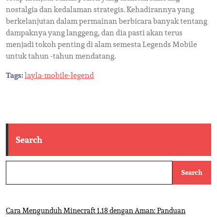
nostalgia dan kedalaman strategis. Kehadirannya yang
berkelanjutan dalam permainan berbicara banyak tentang
dampaknya yang langgeng, dan dia pasti akan terus
menjadi tokoh penting di alam semesta Legends Mobile
untuk tahun -tahun mendatang.
Tags:
layla-mobile-legend
Search
Search
Cara Mengunduh Minecraft 1.18 dengan Aman: Panduan