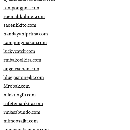
tempongpns.com
roemahkuliner.com
saoenkkito.com
handayaniprima.com
kampungmakan.com
luckycatck.com
rmbakoelkita.com
angelesehan.com
bluejasminejkt.com
Mrobak.com
miekungfu.com
cafetemankita.com
rmjasabundo.com
mimoosajkt.com
kembangkawung.com