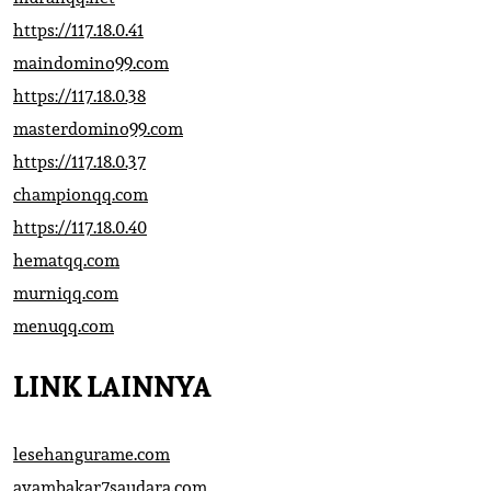
https://117.18.0.41
maindomino99.com
https://117.18.0.38
masterdomino99.com
https://117.18.0.37
championqq.com
https://117.18.0.40
hematqq.com
murniqq.com
menuqq.com
LINK LAINNYA
lesehangurame.com
ayambakar7saudara.com