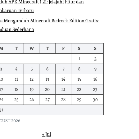
uh APK Minecraft 1.21: Jelajahi Fitur dan
mbaruan Terbaru
a Mengunduh Minecraft Bedrock Edition Gratis:
nduan Sederhana
M
T
W
T
F
S
S
1
2
3
4
5
6
7
8
9
10
11
12
13
14
15
16
17
18
19
20
21
22
23
24
25
26
27
28
29
30
31
GUST 2026
« Jul