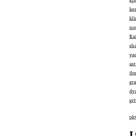
kp
ke
kl
no
Ka
sh
ya
ast
ib
gr
dy
gr
pk
L