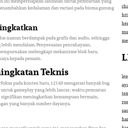
tan ini mempersiapkan landasan untuk pembaruan yang
ch
 menambahkan kedalaman dan variasi pada bioma gunung
htt
he
tingkatkan
mu
lus namun berdampak pada grafis dan audio, sehingga
me
 lebih mendalam. Penyesuaian pencahayaan,
 disempurnakan melengkapi mekanisme blok baru,
L
kaya kepada pemain.
ningkatan Teknis
le
fokus pada konten baru, 1.17.40 mengatasi banyak bug
ay
i untuk gameplay yang lebih lancar, waktu pemuatan
te
ara signifikan meningkatkan kemampuan bermain,
ro
ungan yang banyak sumber dayanya.
sa
ha
ka