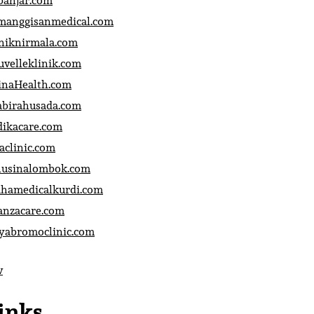
banjar.com
manggisanmedical.com
iniknirmala.com
uvelleklinik.com
inaHealth.com
abirahusada.com
dikacare.com
aclinic.com
nusinalombok.com
ahamedicalkurdi.com
anzacare.com
iyabromoclinic.com
v
inks