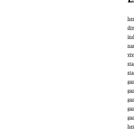
he
di
in
na
vi
st
st
ga
ga
ga
ga
ga
he