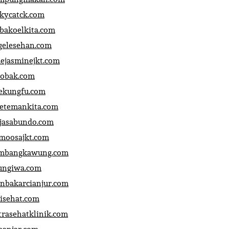
ckycatck.com
bakoelkita.com
gelesehan.com
uejasminejkt.com
obak.com
ekungfu.com
fetemankita.com
jasabundo.com
moosajkt.com
mbangkawung.com
ungiwa.com
anbakarcianjur.com
jisehat.com
trasehatklinik.com