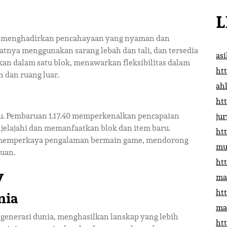
L
in menghadirkan pencahayaan yang nyaman dan
tnya menggunakan sarang lebah dan tali, dan tersedia
as
kan dalam satu blok, menawarkan fleksibilitas dalam
htt
 dan ruang luar.
ah
htt
ru. Pembaruan 1.17.40 memperkenalkan pencapaian
ju
lajahi dan memanfaatkan blok dan item baru.
htt
g memperkaya pengalaman bermain game, mendorong
mu
uan.
htt
y
ma
htt
nia
ma
enerasi dunia, menghasilkan lanskap yang lebih
htt