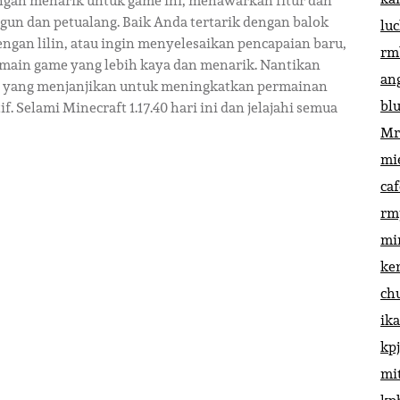
ngan menarik untuk game ini, menawarkan fitur dan
un dan petualang. Baik Anda tertarik dengan balok
lu
engan lilin, atau ingin menyelesaikan pencapaian baru,
rm
ain game yang lebih kaya dan menarik. Nantikan
an
g, yang menjanjikan untuk meningkatkan permainan
bl
. Selami Minecraft 1.17.40 hari ini dan jelajahi semua
Mr
mi
ca
rm
mi
ke
ch
ik
kp
mi