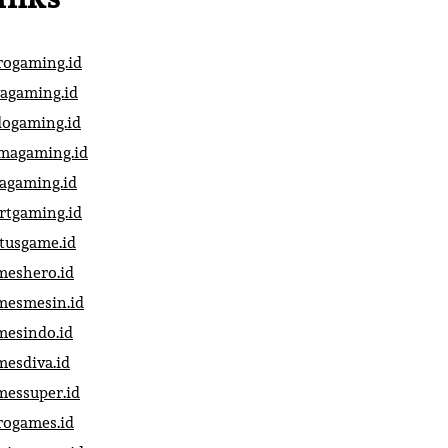
rogaming.id
vagaming.id
dogaming.id
magaming.id
vagaming.id
artgaming.id
atusgame.id
meshero.id
mesmesin.id
mesindo.id
mesdiva.id
messuper.id
rogames.id