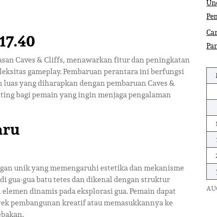
Und
Pe
Car
17.40
Pa
uasan Caves & Cliffs, menawarkan fitur dan peningkatan
eksitas gameplay. Pembaruan perantara ini berfungsi
h luas yang diharapkan dengan pembaruan Caves &
nting bagi pemain yang ingin menjaga pengalaman
aru
ngan unik yang memengaruhi estetika dan mekanisme
 di gua-gua batu tetes dan dikenal dengan struktur
AU
elemen dinamis pada eksplorasi gua. Pemain dapat
yek pembangunan kreatif atau memasukkannya ke
ebakan.