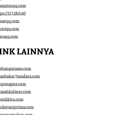
ampionqq.com
ps://117.18.0.40
matqq.com
rniqq.com
nuqq.com
INK LAINNYA
sehangurame.com
ambakar7saudara.com
mpongpns.com
emahkuliner.com
oenkkito.com
ndayaniprima.com
mpungmakan.com