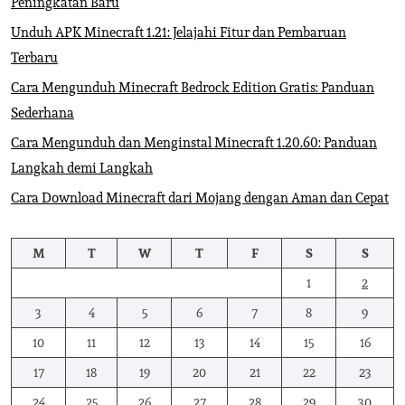
Peningkatan Baru
Unduh APK Minecraft 1.21: Jelajahi Fitur dan Pembaruan
Terbaru
Cara Mengunduh Minecraft Bedrock Edition Gratis: Panduan
Sederhana
Cara Mengunduh dan Menginstal Minecraft 1.20.60: Panduan
Langkah demi Langkah
Cara Download Minecraft dari Mojang dengan Aman dan Cepat
M
T
W
T
F
S
S
1
2
3
4
5
6
7
8
9
10
11
12
13
14
15
16
17
18
19
20
21
22
23
24
25
26
27
28
29
30