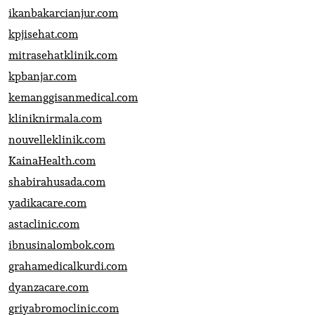
ikanbakarcianjur.com
kpjisehat.com
mitrasehatklinik.com
kpbanjar.com
kemanggisanmedical.com
kliniknirmala.com
nouvelleklinik.com
KainaHealth.com
shabirahusada.com
yadikacare.com
astaclinic.com
ibnusinalombok.com
grahamedicalkurdi.com
dyanzacare.com
griyabromoclinic.com