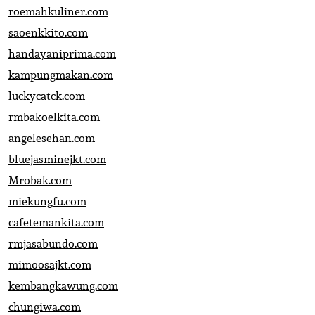
roemahkuliner.com
saoenkkito.com
handayaniprima.com
kampungmakan.com
luckycatck.com
rmbakoelkita.com
angelesehan.com
bluejasminejkt.com
Mrobak.com
miekungfu.com
cafetemankita.com
rmjasabundo.com
mimoosajkt.com
kembangkawung.com
chungiwa.com