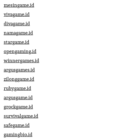
mesingame.id
vivagame.id
divagame.id
namagame.id
stargame.id
opengaming.id
winnergames.id
argusgames.id
zilonggame.id
rubygame.id
argusgame.id
grockgame.id
survivalgame.id
safegame.id
gamingbio.id