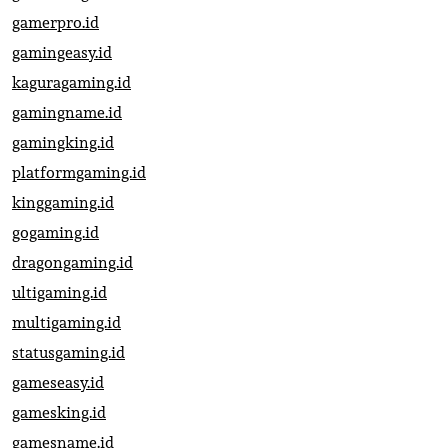
gamerpro.id
gamingeasy.id
kaguragaming.id
gamingname.id
gamingking.id
platformgaming.id
kinggaming.id
gogaming.id
dragongaming.id
ultigaming.id
multigaming.id
statusgaming.id
gameseasy.id
gamesking.id
gamesname.id