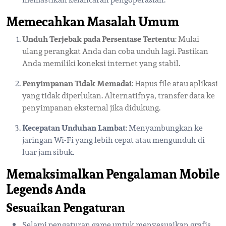
Memecahkan Masalah Umum
Unduh Terjebak pada Persentase Tertentu
: Mulai
ulang perangkat Anda dan coba unduh lagi. Pastikan
Anda memiliki koneksi internet yang stabil.
Penyimpanan Tidak Memadai
: Hapus file atau aplikasi
yang tidak diperlukan. Alternatifnya, transfer data ke
penyimpanan eksternal jika didukung.
Kecepatan Unduhan Lambat
: Menyambungkan ke
jaringan Wi-Fi yang lebih cepat atau mengunduh di
luar jam sibuk.
Memaksimalkan Pengalaman Mobile
Legends Anda
Sesuaikan Pengaturan
Selami pengaturan game untuk menyesuaikan grafis