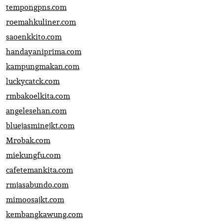
tempongpns.com
roemahkuliner.com
saoenkkito.com
handayaniprima.com
kampungmakan.com
luckycatck.com
rmbakoelkita.com
angelesehan.com
bluejasminejkt.com
Mrobak.com
miekungfu.com
cafetemankita.com
rmjasabundo.com
mimoosajkt.com
kembangkawung.com