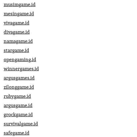
musimgame.id
mesingame.id
vivagame.id
divagame.id
namagame.id
stargame.id
opengaming.id
winnergames.id
argusgames.id
zilonggame.id
rubygame.id
argusgame.id
grockgame.id
survivalgame.id
safegame.id