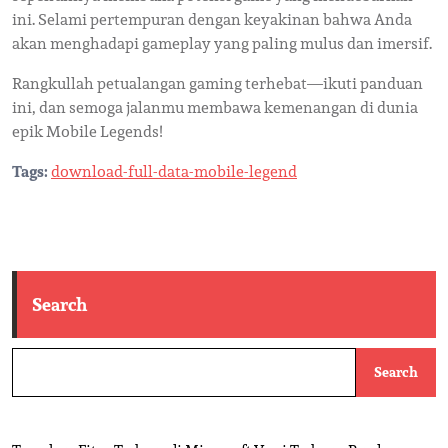
ini. Selami pertempuran dengan keyakinan bahwa Anda
akan menghadapi gameplay yang paling mulus dan imersif.
Rangkullah petualangan gaming terhebat—ikuti panduan
ini, dan semoga jalanmu membawa kemenangan di dunia
epik Mobile Legends!
Tags:
download-full-data-mobile-legend
Search
Search