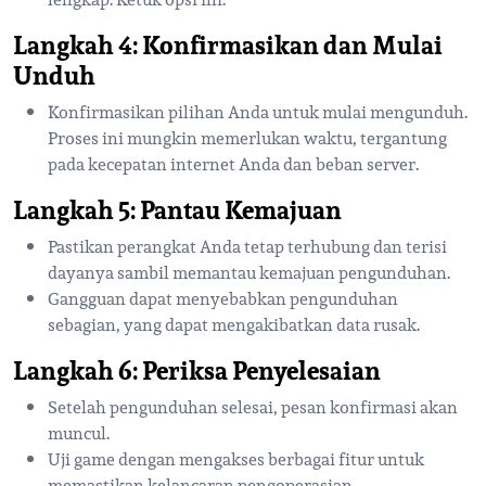
Langkah 4: Konfirmasikan dan Mulai
Unduh
Konfirmasikan pilihan Anda untuk mulai mengunduh.
Proses ini mungkin memerlukan waktu, tergantung
pada kecepatan internet Anda dan beban server.
Langkah 5: Pantau Kemajuan
Pastikan perangkat Anda tetap terhubung dan terisi
dayanya sambil memantau kemajuan pengunduhan.
Gangguan dapat menyebabkan pengunduhan
sebagian, yang dapat mengakibatkan data rusak.
Langkah 6: Periksa Penyelesaian
Setelah pengunduhan selesai, pesan konfirmasi akan
muncul.
Uji game dengan mengakses berbagai fitur untuk
memastikan kelancaran pengoperasian.