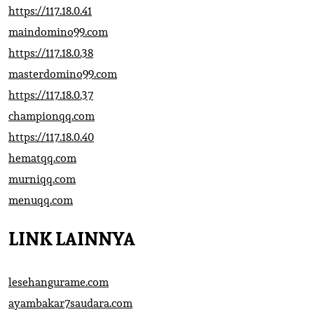
https://117.18.0.41
maindomino99.com
https://117.18.0.38
masterdomino99.com
https://117.18.0.37
championqq.com
https://117.18.0.40
hematqq.com
murniqq.com
menuqq.com
LINK LAINNYA
lesehangurame.com
ayambakar7saudara.com