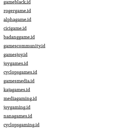
gameblack.id
rogergame.id
alphagame.id
cicigame.id
badanggame.id
gamescommunity.id
gamesjoy.id
joygames.id
cyclopsgames.id
gamesmedia.id
kajagames.id
mediagaming.id
joygaming.id
nanagames.id
cyclopsgaming.id