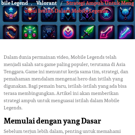
Bile Legend
Valorant
Strategi Ampuh Untuk Meng
,
/
Uasai Istilah Dalam Mobile Legends
Dalam dunia permainan video, Mobile Legends telah
menjadi salah satu game paling populer, terutama di Asia
Tenggara. Game ini menuntut kerja sama tim, strategi, dan
pemahaman mendalam mengenai hero dan istilah yang
digunakan. Bagi pemain baru, istilah-istilah yang ada bisa
terasa membingungkan. Artikel ini akan memberikan
strategi ampuh untuk menguasai istilah dalam Mobile
Legends.
Memulai dengan yang Dasar
Sebelum terjun lebih dalam, penting untuk memahami