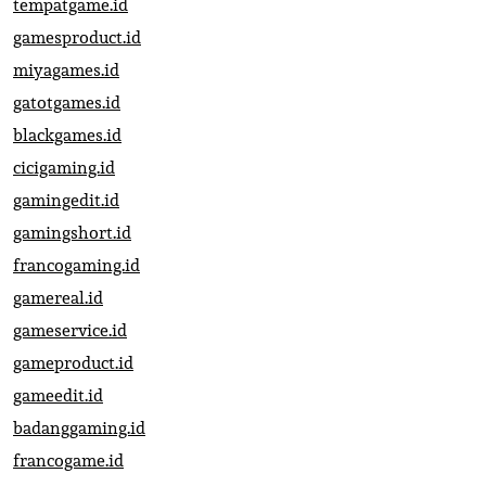
tempatgame.id
gamesproduct.id
miyagames.id
gatotgames.id
blackgames.id
cicigaming.id
gamingedit.id
gamingshort.id
francogaming.id
gamereal.id
gameservice.id
gameproduct.id
gameedit.id
badanggaming.id
francogame.id