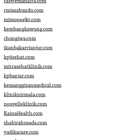
cafetemankita.com
rmjasabundo.com
mimoosajkt.com
kembangkawung.com
chungiwa.com
ikanbakarcianjur.com
kpjisehat.com
mitrasehatklinik.com
kpbanjar.com
kemanggisanmedical.com
kliniknirmala.com
nouvelleklinik.com
KainaHealth.com
shabirahusada.com
yadikacare.com