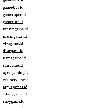
gamehero.id
gamediva.id
gamesuper.id
gamestar.id
musimgame.id
mesingame.id
vivagame.id
divagame.id
namagame.id
stargame.id
opengaming.id
winnergames.id
argusgames.id
zilonggame.id
rubygame.id