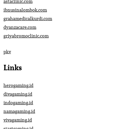
astaclinic.com
ibnusinalombok.com
grahamedicalkurdi.com
dyanzacare.com
griyabromoclinic.com
pkv
Links
herogaming.id
divagaming.id
indogaming.id
namagaming.id
vivagaming.id
startgaming.id