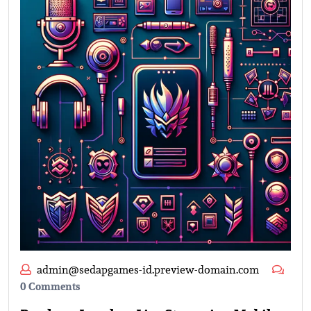
admin@sedapgames-id.preview-domain.com
0 Comments