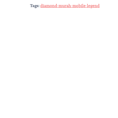
Tags:
diamond-murah-mobile-legend