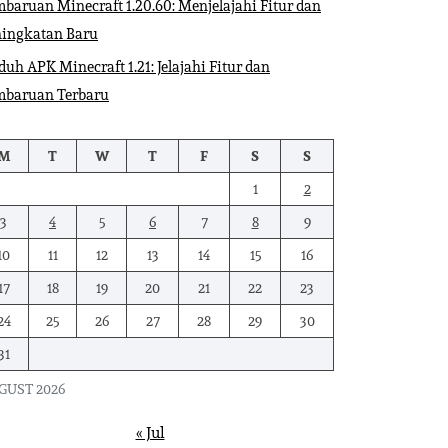
baruan Minecraft 1.20.60: Menjelajahi Fitur dan
ningkatan Baru
uh APK Minecraft 1.21: Jelajahi Fitur dan
mbaruan Terbaru
M
T
W
T
F
S
S
1
2
3
4
5
6
7
8
9
10
11
12
13
14
15
16
17
18
19
20
21
22
23
24
25
26
27
28
29
30
31
GUST 2026
« Jul