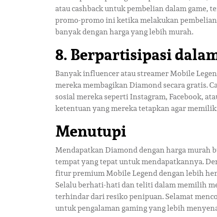
atau cashback untuk pembelian dalam game, t
promo-promo ini ketika melakukan pembelian
banyak dengan harga yang lebih murah.
8. Berpartisipasi dal
Banyak influencer atau streamer Mobile Lege
mereka membagikan Diamond secara gratis. Ca
sosial mereka seperti Instagram, Facebook, at
ketentuan yang mereka tetapkan agar memil
Menutupi
Mendapatkan Diamond dengan harga murah buk
tempat yang tepat untuk mendapatkannya. Deng
fitur premium Mobile Legend dengan lebih he
Selalu berhati-hati dan teliti dalam memilih 
terhindar dari resiko penipuan. Selamat me
untuk pengalaman gaming yang lebih menyen