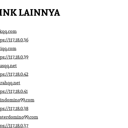
INK LAINNYA
ikqq.com
ps://117.18.0.36
liqq.com
ps://117.18.0.39
rusqq.net
ps://117.18.0.42
rahqq.net
ps://117.18.0.41
indomino99.com
ps://117.18.0.38
sterdomino99.com
ps://117.18.0.37