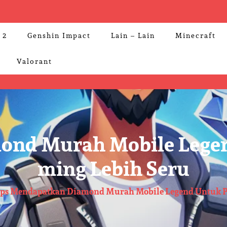
 2
Genshin Impact
Lain – Lain
Minecraft
Valorant
ond Murah Mobile Lege
ming Lebih Seru
ips Mendapatkan Diamond Murah Mobile Legend Untuk 