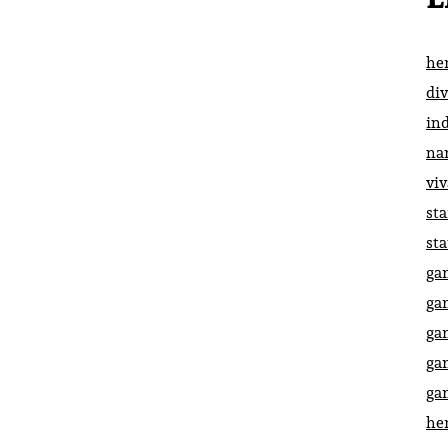
he
di
in
na
vi
st
st
ga
ga
ga
ga
ga
he