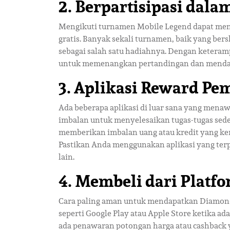
2. Berpartisipasi dal
Mengikuti turnamen Mobile Legend dapat menj
gratis. Banyak sekali turnamen, baik yang be
sebagai salah satu hadiahnya. Dengan ketera
untuk memenangkan pertandingan dan menda
3. Aplikasi Reward Pe
Ada beberapa aplikasi di luar sana yang men
imbalan untuk menyelesaikan tugas-tugas sede
memberikan imbalan uang atau kredit yang k
Pastikan Anda menggunakan aplikasi yang terp
lain.
4. Membeli dari Platf
Cara paling aman untuk mendapatkan Diamond
seperti Google Play atau Apple Store ketika a
ada penawaran potongan harga atau cashback y