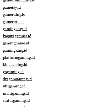
gamecommunity.id
gamejoy.id
gamerking.id
gamerpro.id
gamingeasy.id
kaguragaming.id
gamingname.id
gamingking.id
platformgaming.id
kinggaming.id
gogaming.id
dragongaming.id
ultigaming.id
multigaming.id
statusgaming.id