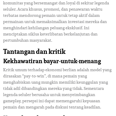
komunitas yang bersemangat dan loyal di sekitar legenda
seluler. Acara khusus, promosi, dan penawaran waktu
terbatas mendorong pemain untuk tetap aktif dalam
permainan untuk memaksimalkan investasi mereka dan
menghindari kehilangan peluang eksklusif. Ini
menciptakan siklus keterlibatan berkelanjutan dan
pertumbuhan masyarakat.
Tantangan dan kritik
Kekhawatiran bayar-untuk-menang
Kritik umum terhadap ekonomi berlian adalah model yang
dirasakan “pay-to-win”, di mana pemain yang
menghabiskan uang mungkin memiliki keunggulan yang
tidak adil dibandingkan mereka yang tidak. Sementara
legenda seluler berusaha untuk menyeimbangkan
gameplay, persepsi ini dapat memengaruhi kepuasan
pemain dan mengarah pada diskusi tentang keadilan.