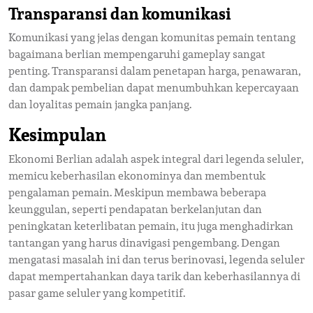
Transparansi dan komunikasi
Komunikasi yang jelas dengan komunitas pemain tentang
bagaimana berlian mempengaruhi gameplay sangat
penting. Transparansi dalam penetapan harga, penawaran,
dan dampak pembelian dapat menumbuhkan kepercayaan
dan loyalitas pemain jangka panjang.
Kesimpulan
Ekonomi Berlian adalah aspek integral dari legenda seluler,
memicu keberhasilan ekonominya dan membentuk
pengalaman pemain. Meskipun membawa beberapa
keunggulan, seperti pendapatan berkelanjutan dan
peningkatan keterlibatan pemain, itu juga menghadirkan
tantangan yang harus dinavigasi pengembang. Dengan
mengatasi masalah ini dan terus berinovasi, legenda seluler
dapat mempertahankan daya tarik dan keberhasilannya di
pasar game seluler yang kompetitif.