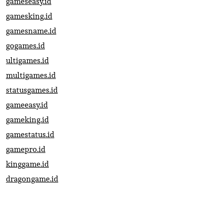
gameseasy.id
gamesking.id
gamesname.id
gogames.id
ultigames.id
multigames.id
statusgames.id
gameeasy.id
gameking.id
gamestatus.id
gamepro.id
kinggame.id
dragongame.id