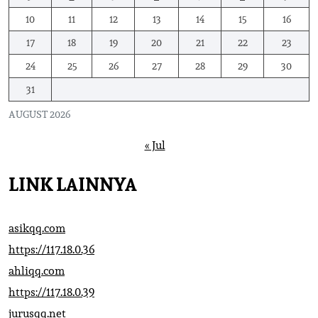
10
11
12
13
14
15
16
17
18
19
20
21
22
23
24
25
26
27
28
29
30
31
AUGUST 2026
« Jul
LINK LAINNYA
asikqq.com
https://117.18.0.36
ahliqq.com
https://117.18.0.39
jurusqq.net