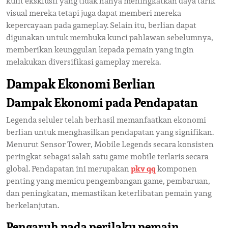
kulit eksklusif yang tidak hanya meningkatkan daya tarik
visual mereka tetapi juga dapat memberi mereka
kepercayaan pada gameplay. Selain itu, berlian dapat
digunakan untuk membuka kunci pahlawan sebelumnya,
memberikan keunggulan kepada pemain yang ingin
melakukan diversifikasi gameplay mereka.
Dampak Ekonomi Berlian
Dampak Ekonomi pada Pendapatan
Legenda seluler telah berhasil memanfaatkan ekonomi
berlian untuk menghasilkan pendapatan yang signifikan.
Menurut Sensor Tower, Mobile Legends secara konsisten
peringkat sebagai salah satu game mobile terlaris secara
global. Pendapatan ini merupakan
pkv qq
komponen
penting yang memicu pengembangan game, pembaruan,
dan peningkatan, memastikan keterlibatan pemain yang
berkelanjutan.
Pengaruh pada perilaku pemain